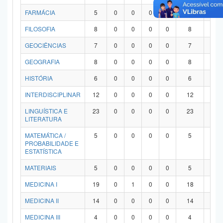
FARMÁCIA
5
0
0
0
0
5
0
FILOSOFIA
8
0
0
0
0
8
0
GEOCIÊNCIAS
7
0
0
0
0
7
0
GEOGRAFIA
8
0
0
0
0
8
0
HISTÓRIA
6
0
0
0
0
6
0
INTERDISCIPLINAR
12
0
0
0
0
12
0
LINGUÍSTICA E
23
0
0
0
0
23
0
LITERATURA
MATEMÁTICA /
5
0
0
0
0
5
0
PROBABILIDADE E
ESTATÍSTICA
MATERIAIS
5
0
0
0
0
5
0
MEDICINA I
19
0
1
0
0
18
0
MEDICINA II
14
0
0
0
0
14
0
MEDICINA III
4
0
0
0
0
4
0