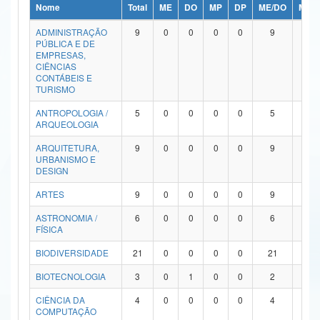
Nome
Total
ME
DO
MP
DP
ME/DO
MP/
Ministério da Ciência, Tecnologia, Inovações e Comunicações
ADMINISTRAÇÃO
9
0
0
0
0
9
0
PÚBLICA E DE
Ministério do Meio Ambiente
EMPRESAS,
CIÊNCIAS
Ministério do Turismo
CONTÁBEIS E
TURISMO
Ministério do Desenvolvimento Regional
ANTROPOLOGIA /
5
0
0
0
0
5
0
ARQUEOLOGIA
Controladoria-Geral da União
ARQUITETURA,
9
0
0
0
0
9
0
URBANISMO E
Ministério da Mulher, da Família e dos Direitos Humanos
DESIGN
Secretaria-Geral
ARTES
9
0
0
0
0
9
0
ASTRONOMIA /
6
0
0
0
0
6
0
Secretaria de Governo
FÍSICA
Gabinete de Segurança Institucional
BIODIVERSIDADE
21
0
0
0
0
21
0
Advocacia-Geral da União
BIOTECNOLOGIA
3
0
1
0
0
2
0
CIÊNCIA DA
4
0
0
0
0
4
0
Banco Central do Brasil
COMPUTAÇÃO