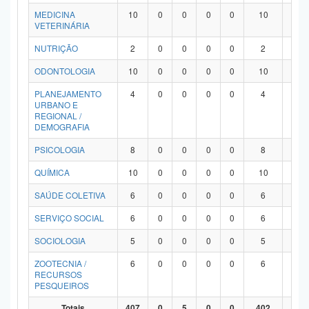
MEDICINA
10
0
0
0
0
10
0
VETERINÁRIA
NUTRIÇÃO
2
0
0
0
0
2
0
ODONTOLOGIA
10
0
0
0
0
10
0
PLANEJAMENTO
4
0
0
0
0
4
0
URBANO E
REGIONAL /
DEMOGRAFIA
PSICOLOGIA
8
0
0
0
0
8
0
QUÍMICA
10
0
0
0
0
10
0
SAÚDE COLETIVA
6
0
0
0
0
6
0
SERVIÇO SOCIAL
6
0
0
0
0
6
0
SOCIOLOGIA
5
0
0
0
0
5
0
ZOOTECNIA /
6
0
0
0
0
6
0
RECURSOS
PESQUEIROS
Totais
407
0
5
0
0
402
0