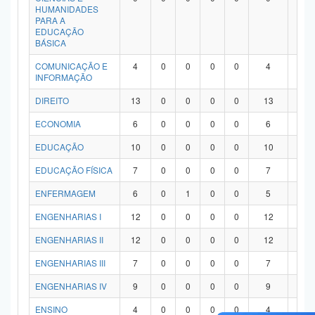
HUMANIDADES
PARA A
EDUCAÇÃO
BÁSICA
COMUNICAÇÃO E
4
0
0
0
0
4
0
INFORMAÇÃO
DIREITO
13
0
0
0
0
13
0
ECONOMIA
6
0
0
0
0
6
0
EDUCAÇÃO
10
0
0
0
0
10
0
EDUCAÇÃO FÍSICA
7
0
0
0
0
7
0
ENFERMAGEM
6
0
1
0
0
5
0
ENGENHARIAS I
12
0
0
0
0
12
0
ENGENHARIAS II
12
0
0
0
0
12
0
ENGENHARIAS III
7
0
0
0
0
7
0
ENGENHARIAS IV
9
0
0
0
0
9
0
ENSINO
4
0
0
0
0
4
0