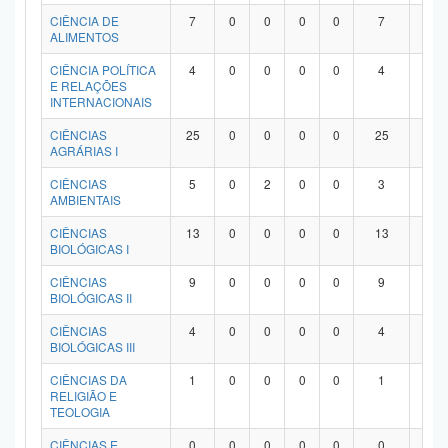
Planalto
CIÊNCIA DE
7
0
0
0
0
7
0
ALIMENTOS
CIÊNCIA POLÍTICA
4
0
0
0
0
4
0
E RELAÇÕES
INTERNACIONAIS
CIÊNCIAS
25
0
0
0
0
25
0
AGRÁRIAS I
CIÊNCIAS
5
0
2
0
0
3
0
AMBIENTAIS
CIÊNCIAS
13
0
0
0
0
13
0
BIOLÓGICAS I
CIÊNCIAS
9
0
0
0
0
9
0
BIOLÓGICAS II
CIÊNCIAS
4
0
0
0
0
4
0
BIOLÓGICAS III
CIÊNCIAS DA
1
0
0
0
0
1
0
RELIGIÃO E
TEOLOGIA
CIÊNCIAS E
0
0
0
0
0
0
0