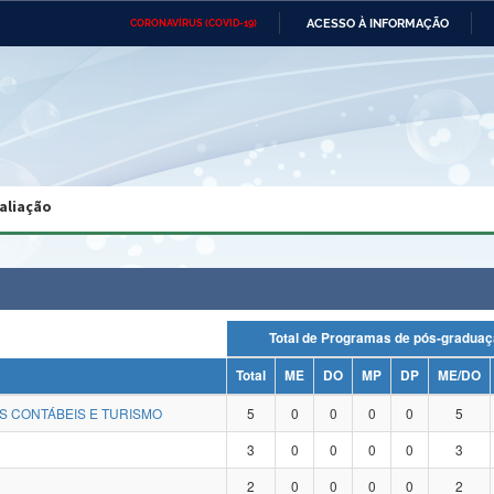
ACESSO À INFORMAÇÃO
CORONAVÍRUS (COVID-19)
Ministério da Defesa
Ministério das Relações
Mini
Exteriores
IR
PARA
O
CONTEÚDO
Ministério da Cidadania
Ministério da Saúde
Mini
Ministério do Desenvolvimento
Controladoria-Geral da União
Minis
Regional
e do
aliação
Advocacia-Geral da União
Banco Central do Brasil
Plana
Total de Programas de pós-gra
Total
ME
DO
MP
DP
ME/DO
S CONTÁBEIS E TURISMO
5
0
0
0
0
5
3
0
0
0
0
3
2
0
0
0
0
2