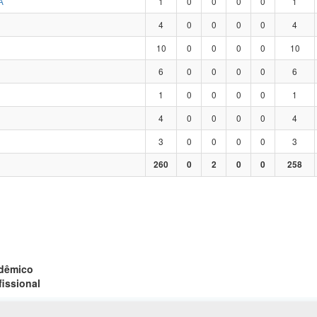
A
1
0
0
0
0
1
4
0
0
0
0
4
10
0
0
0
0
10
6
0
0
0
0
6
1
0
0
0
0
1
4
0
0
0
0
4
3
0
0
0
0
3
260
0
2
0
0
258
adêmico
fissional