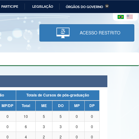
PARTICIPE
LEGISLAÇÃO
ÓRGÃOS DO GOVERNO
stério da Economia
Ministério da Infraestrutura
stério de Minas e Energia
Ministério da Ciência,
Tecnologia, Inovações e
ACESSO RESTRITO
Comunicações
tério da Mulher, da Família
Secretaria-Geral
s Direitos Humanos
lto
duação
Totais de Cursos de pós-graduação
MP/DP
Total
ME
DO
MP
DP
0
10
5
5
0
0
0
6
3
3
0
0
0
4
2
2
0
0