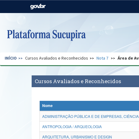
Casa Civil
Ministério da Justiça e
Segurança Pública
Ministério da Agricultura,
Ministério da Educação
Pecuária e Abastecimento
Ministério do Meio Ambiente
Ministério do Turismo
INÍCIO
Cursos Avaliados e Reconhecidos
Nota 7
Área de Av
Secretaria de Governo
Gabinete de Segurança
Institucional
Cursos Avaliados e Reconhecidos
Nome
ADMINISTRAÇÃO PÚBLICA E DE EMPRESAS, CIÊNCIA
ANTROPOLOGIA / ARQUEOLOGIA
ARQUITETURA, URBANISMO E DESIGN