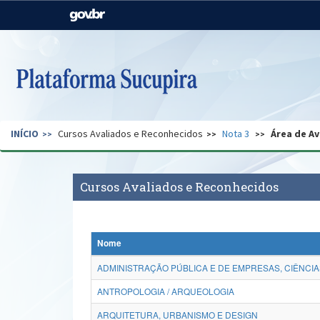
Casa Civil
Ministério da Justiça e
Segurança Pública
Ministério da Agricultura,
Ministério da Educação
Pecuária e Abastecimento
Ministério do Meio Ambiente
Ministério do Turismo
INÍCIO
Cursos Avaliados e Reconhecidos
Nota 3
Área de Av
Secretaria de Governo
Gabinete de Segurança
Institucional
Cursos Avaliados e Reconhecidos
Nome
ADMINISTRAÇÃO PÚBLICA E DE EMPRESAS, CIÊNCIA
ANTROPOLOGIA / ARQUEOLOGIA
ARQUITETURA, URBANISMO E DESIGN