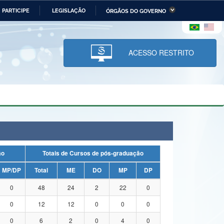
PARTICIPE
LEGISLAÇÃO
ÓRGÃOS DO GOVERNO
stério da Economia
Ministério da Infraestrutura
stério de Minas e Energia
Ministério da Ciência,
Tecnologia, Inovações e
ACESSO RESTRITO
Comunicações
tério da Mulher, da Família
Secretaria-Geral
s Direitos Humanos
lto
ação
Totais de Cursos de pós-graduação
MP/DP
Total
ME
DO
MP
DP
0
48
24
2
22
0
0
12
12
0
0
0
0
6
2
0
4
0