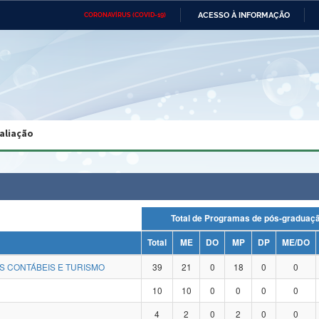
ACESSO À INFORMAÇÃO
CORONAVÍRUS (COVID-19)
Ministério da Defesa
Ministério das Relações
Mini
Exteriores
IR
PARA
O
CONTEÚDO
Ministério da Cidadania
Ministério da Saúde
Mini
Ministério do Desenvolvimento
Controladoria-Geral da União
Minis
Regional
e do
aliação
Advocacia-Geral da União
Banco Central do Brasil
Plana
Total de Programas de pós-gradu
Total
ME
DO
MP
DP
ME/DO
S CONTÁBEIS E TURISMO
39
21
0
18
0
0
10
10
0
0
0
0
4
2
0
2
0
0