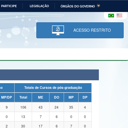
PARTICIPE
LEGISLAÇÃO
ÓRGÃOS DO GOVERNO
stério da Economia
Ministério da Infraestrutura
stério de Minas e Energia
Ministério da Ciência,
Tecnologia, Inovações e
ACESSO RESTRITO
Comunicações
tério da Mulher, da Família
Secretaria-Geral
s Direitos Humanos
lto
ação
Totais de Cursos de pós-graduação
MP/DP
Total
ME
DO
MP
DP
9
106
43
24
35
4
0
13
7
6
0
0
2
30
17
6
7
0