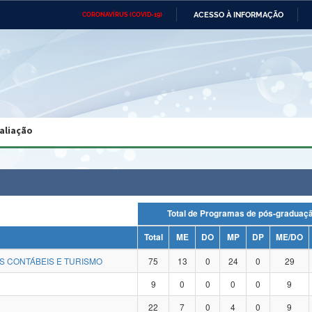
ACESSO À INFORMAÇÃO
CORONAVÍRUS (COVID-19)
Ministério da Defesa
Ministério das Relações
Mini
Exteriores
IR
PARA
O
CONTEÚDO
Ministério da Cidadania
Ministério da Saúde
Mini
Ministério do Desenvolvimento
Controladoria-Geral da União
Minis
Regional
e do
aliação
Advocacia-Geral da União
Banco Central do Brasil
Plana
Total de Programas de pós-gradu
Total
ME
DO
MP
DP
ME/DO
S CONTÁBEIS E TURISMO
75
13
0
24
0
29
9
0
0
0
0
9
22
7
0
4
0
9