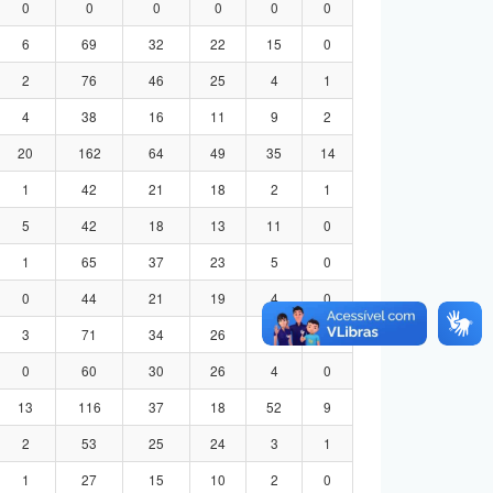
0
0
0
0
0
0
6
69
32
22
15
0
2
76
46
25
4
1
4
38
16
11
9
2
20
162
64
49
35
14
1
42
21
18
2
1
5
42
18
13
11
0
1
65
37
23
5
0
0
44
21
19
4
0
3
71
34
26
8
3
0
60
30
26
4
0
13
116
37
18
52
9
2
53
25
24
3
1
1
27
15
10
2
0