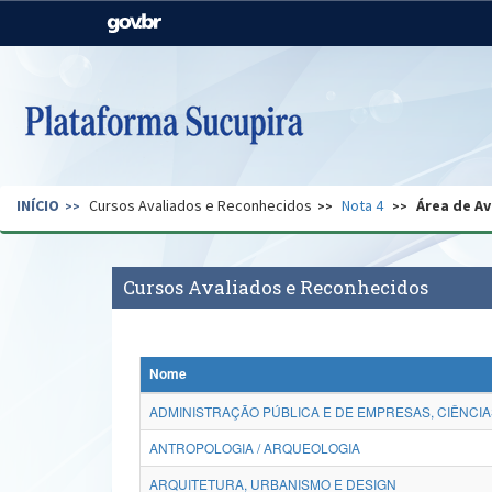
Casa Civil
Ministério da Justiça e
Segurança Pública
Ministério da Agricultura,
Ministério da Educação
Pecuária e Abastecimento
Ministério do Meio Ambiente
Ministério do Turismo
INÍCIO
Cursos Avaliados e Reconhecidos
Nota 4
Área de Av
Secretaria de Governo
Gabinete de Segurança
Institucional
Cursos Avaliados e Reconhecidos
Nome
ADMINISTRAÇÃO PÚBLICA E DE EMPRESAS, CIÊNCIA
ANTROPOLOGIA / ARQUEOLOGIA
ARQUITETURA, URBANISMO E DESIGN