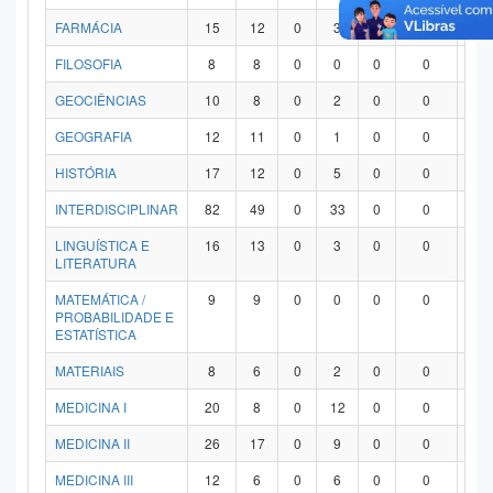
FARMÁCIA
15
12
0
3
0
0
0
FILOSOFIA
8
8
0
0
0
0
0
GEOCIÊNCIAS
10
8
0
2
0
0
0
GEOGRAFIA
12
11
0
1
0
0
0
HISTÓRIA
17
12
0
5
0
0
0
INTERDISCIPLINAR
82
49
0
33
0
0
0
LINGUÍSTICA E
16
13
0
3
0
0
0
LITERATURA
MATEMÁTICA /
9
9
0
0
0
0
0
PROBABILIDADE E
ESTATÍSTICA
MATERIAIS
8
6
0
2
0
0
0
MEDICINA I
20
8
0
12
0
0
0
MEDICINA II
26
17
0
9
0
0
0
MEDICINA III
12
6
0
6
0
0
0