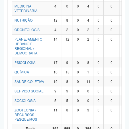
MEDICINA
4
0
0
4
0
0
0
VETERINÁRIA
NUTRIÇÃO
12
8
0
4
0
0
0
ODONTOLOGIA
4
2
0
2
0
0
0
PLANEJAMENTO
14
12
0
2
0
0
0
URBANO E
REGIONAL /
DEMOGRAFIA
PSICOLOGIA
17
9
0
8
0
0
0
QUÍMICA
16
15
0
1
0
0
0
SAÚDE COLETIVA
19
8
0
11
0
0
0
SERVIÇO SOCIAL
9
9
0
0
0
0
0
SOCIOLOGIA
5
5
0
0
0
0
0
ZOOTECNIA /
11
8
0
3
0
0
0
RECURSOS
PESQUEIROS
Totais
892
598
0
294
0
0
0