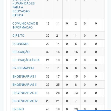
HUMANIDADES
PARA A
EDUCAÇÃO
BÁSICA
COMUNICAÇÃO E
13
11
0
2
0
0
0
INFORMAÇÃO
DIREITO
32
21
0
11
0
0
0
ECONOMIA
20
14
0
6
0
0
0
EDUCAÇÃO
32
16
0
16
0
0
0
EDUCAÇÃO FÍSICA
21
19
0
2
0
0
0
ENFERMAGEM
15
7
0
8
0
0
0
ENGENHARIAS I
32
17
0
15
0
0
0
ENGENHARIAS II
33
25
0
8
0
0
0
ENGENHARIAS III
41
28
0
13
0
0
0
ENGENHARIAS IV
28
21
0
7
0
0
0
ENSINO
48
19
0
29
0
0
0