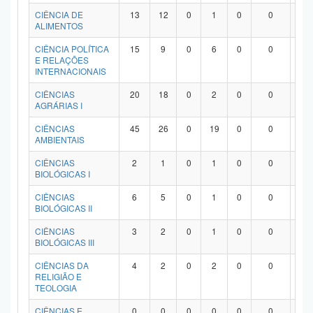
Planalto
CIÊNCIA DE
13
12
0
1
0
0
0
ALIMENTOS
CIÊNCIA POLÍTICA
15
9
0
6
0
0
0
E RELAÇÕES
INTERNACIONAIS
CIÊNCIAS
20
18
0
2
0
0
0
AGRÁRIAS I
CIÊNCIAS
45
26
0
19
0
0
0
AMBIENTAIS
CIÊNCIAS
2
1
0
1
0
0
0
BIOLÓGICAS I
CIÊNCIAS
6
5
0
1
0
0
0
BIOLÓGICAS II
CIÊNCIAS
3
2
0
1
0
0
0
BIOLÓGICAS III
CIÊNCIAS DA
4
2
0
2
0
0
0
RELIGIÃO E
TEOLOGIA
CIÊNCIAS E
0
0
0
0
0
0
0