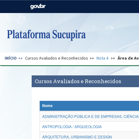
Casa Civil
Ministério da Justiça e
Segurança Pública
Ministério da Agricultura,
Ministério da Educação
Pecuária e Abastecimento
Ministério do Meio Ambiente
Ministério do Turismo
INÍCIO
Cursos Avaliados e Reconhecidos
Nota 4
Área de Av
Secretaria de Governo
Gabinete de Segurança
Institucional
Cursos Avaliados e Reconhecidos
Nome
ADMINISTRAÇÃO PÚBLICA E DE EMPRESAS, CIÊNCIA
ANTROPOLOGIA / ARQUEOLOGIA
ARQUITETURA, URBANISMO E DESIGN