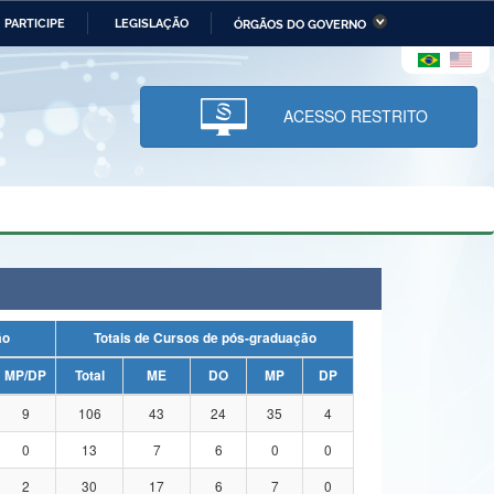
PARTICIPE
LEGISLAÇÃO
ÓRGÃOS DO GOVERNO
stério da Economia
Ministério da Infraestrutura
stério de Minas e Energia
Ministério da Ciência,
Tecnologia, Inovações e
ACESSO RESTRITO
Comunicações
tério da Mulher, da Família
Secretaria-Geral
s Direitos Humanos
lto
ação
Totais de Cursos de pós-graduação
MP/DP
Total
ME
DO
MP
DP
9
106
43
24
35
4
0
13
7
6
0
0
2
30
17
6
7
0