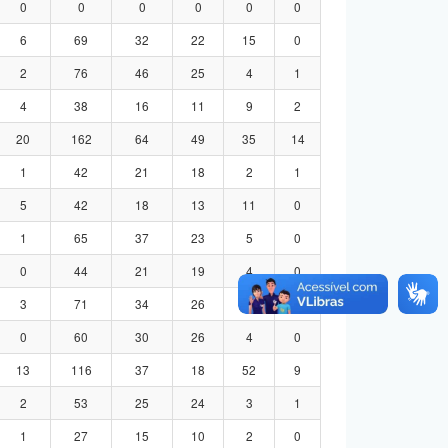
0
0
0
0
0
0
6
69
32
22
15
0
2
76
46
25
4
1
4
38
16
11
9
2
20
162
64
49
35
14
1
42
21
18
2
1
5
42
18
13
11
0
1
65
37
23
5
0
0
44
21
19
4
0
3
71
34
26
8
3
0
60
30
26
4
0
13
116
37
18
52
9
2
53
25
24
3
1
1
27
15
10
2
0