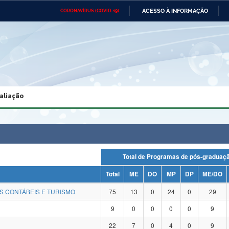
ACESSO À INFORMAÇÃO
CORONAVÍRUS (COVID-19)
Ministério da Defesa
Ministério das Relações
Mini
Exteriores
IR
PARA
O
CONTEÚDO
Ministério da Cidadania
Ministério da Saúde
Mini
Ministério do Desenvolvimento
Controladoria-Geral da União
Minis
Regional
e do
aliação
Advocacia-Geral da União
Banco Central do Brasil
Plana
Total de Programas de pós-gradu
Total
ME
DO
MP
DP
ME/DO
S CONTÁBEIS E TURISMO
75
13
0
24
0
29
9
0
0
0
0
9
22
7
0
4
0
9