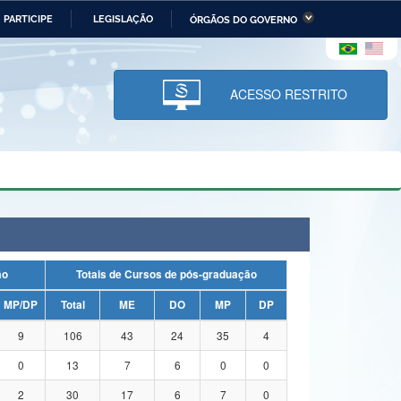
PARTICIPE
LEGISLAÇÃO
ÓRGÃOS DO GOVERNO
stério da Economia
Ministério da Infraestrutura
stério de Minas e Energia
Ministério da Ciência,
Tecnologia, Inovações e
ACESSO RESTRITO
Comunicações
tério da Mulher, da Família
Secretaria-Geral
s Direitos Humanos
lto
ação
Totais de Cursos de pós-graduação
MP/DP
Total
ME
DO
MP
DP
9
106
43
24
35
4
0
13
7
6
0
0
2
30
17
6
7
0