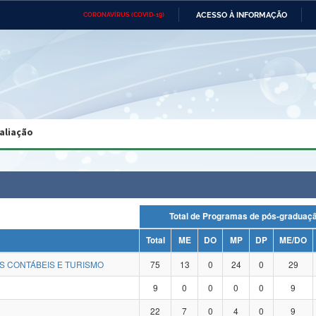
ACESSO À INFORMAÇÃO
CORONAVÍRUS (COVID-19)
Ministério da Defesa
Ministério das Relações
Mini
Exteriores
IR
PARA
O
CONTEÚDO
Ministério da Cidadania
Ministério da Saúde
Mini
Ministério do Desenvolvimento
Controladoria-Geral da União
Minis
Regional
e do
aliação
Advocacia-Geral da União
Banco Central do Brasil
Plana
Total de Programas de pós-gradu
Total
ME
DO
MP
DP
ME/DO
S CONTÁBEIS E TURISMO
75
13
0
24
0
29
9
0
0
0
0
9
22
7
0
4
0
9