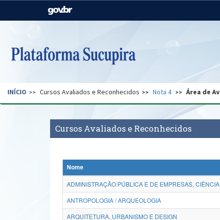
Casa Civil
Ministério da Justiça e
Segurança Pública
Ministério da Agricultura,
Ministério da Educação
Pecuária e Abastecimento
Ministério do Meio Ambiente
Ministério do Turismo
INÍCIO
Cursos Avaliados e Reconhecidos
Nota 4
Área de Av
Secretaria de Governo
Gabinete de Segurança
Institucional
Cursos Avaliados e Reconhecidos
Nome
ADMINISTRAÇÃO PÚBLICA E DE EMPRESAS, CIÊNCIA
ANTROPOLOGIA / ARQUEOLOGIA
ARQUITETURA, URBANISMO E DESIGN