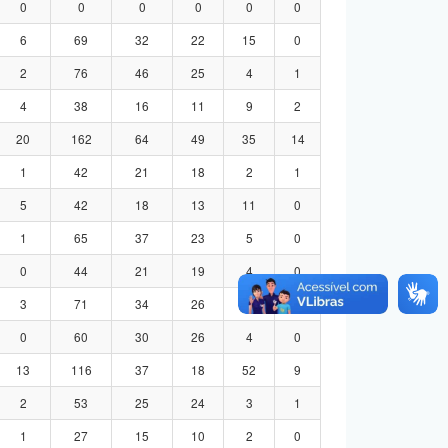
0
0
0
0
0
0
6
69
32
22
15
0
2
76
46
25
4
1
4
38
16
11
9
2
20
162
64
49
35
14
1
42
21
18
2
1
5
42
18
13
11
0
1
65
37
23
5
0
0
44
21
19
4
0
3
71
34
26
8
3
0
60
30
26
4
0
13
116
37
18
52
9
2
53
25
24
3
1
1
27
15
10
2
0