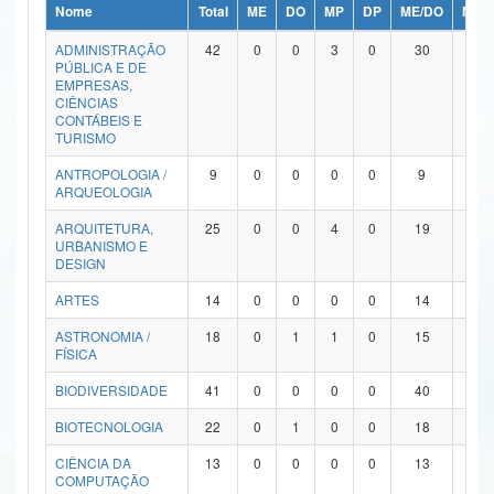
Nome
Total
ME
DO
MP
DP
ME/DO
MP/
Ministério da Ciência, Tecnologia, Inovações e Comunicações
ADMINISTRAÇÃO
42
0
0
3
0
30
9
PÚBLICA E DE
Ministério do Meio Ambiente
EMPRESAS,
CIÊNCIAS
Ministério do Turismo
CONTÁBEIS E
TURISMO
Ministério do Desenvolvimento Regional
ANTROPOLOGIA /
9
0
0
0
0
9
0
ARQUEOLOGIA
Controladoria-Geral da União
ARQUITETURA,
25
0
0
4
0
19
2
URBANISMO E
Ministério da Mulher, da Família e dos Direitos Humanos
DESIGN
Secretaria-Geral
ARTES
14
0
0
0
0
14
0
ASTRONOMIA /
18
0
1
1
0
15
1
Secretaria de Governo
FÍSICA
Gabinete de Segurança Institucional
BIODIVERSIDADE
41
0
0
0
0
40
1
Advocacia-Geral da União
BIOTECNOLOGIA
22
0
1
0
0
18
3
CIÊNCIA DA
13
0
0
0
0
13
0
Banco Central do Brasil
COMPUTAÇÃO