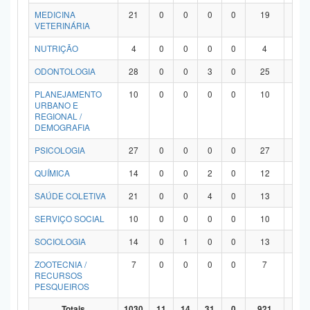
MEDICINA
21
0
0
0
0
19
2
VETERINÁRIA
NUTRIÇÃO
4
0
0
0
0
4
0
ODONTOLOGIA
28
0
0
3
0
25
0
PLANEJAMENTO
10
0
0
0
0
10
0
URBANO E
REGIONAL /
DEMOGRAFIA
PSICOLOGIA
27
0
0
0
0
27
0
QUÍMICA
14
0
0
2
0
12
0
SAÚDE COLETIVA
21
0
0
4
0
13
4
SERVIÇO SOCIAL
10
0
0
0
0
10
0
SOCIOLOGIA
14
0
1
0
0
13
0
ZOOTECNIA /
7
0
0
0
0
7
0
RECURSOS
PESQUEIROS
Totais
1030
11
14
31
0
921
53