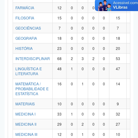
FARMÁCIA
12
0
0
0
0
12
0
FILOSOFIA
15
0
0
0
0
15
0
GEOCIÊNCIAS
7
0
0
0
0
7
0
GEOGRAFIA
18
0
0
0
0
18
0
HISTÓRIA
23
0
0
0
0
20
3
INTERDISCIPLINAR
68
2
3
2
0
53
8
LINGUÍSTICA E
48
1
0
0
0
47
0
LITERATURA
MATEMÁTICA /
16
0
1
0
0
14
1
PROBABILIDADE E
ESTATÍSTICA
MATERIAIS
10
0
0
0
0
9
1
MEDICINA I
33
1
0
0
0
32
0
MEDICINA II
29
0
2
0
0
27
0
MEDICINA III
12
0
1
0
0
10
1