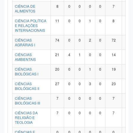
Planalto
CIÊNCIA DE
8
0
0
0
0
7
1
ALIMENTOS
CIÊNCIA POLÍTICA
11
0
0
1
0
8
2
E RELAÇÕES
INTERNACIONAIS
CIÊNCIAS
74
0
0
2
0
72
0
AGRÁRIAS I
CIÊNCIAS
21
4
1
0
0
14
2
AMBIENTAIS
CIÊNCIAS
20
0
0
1
0
19
0
BIOLÓGICAS I
CIÊNCIAS
27
0
0
3
0
23
1
BIOLÓGICAS II
CIÊNCIAS
7
0
0
0
0
7
0
BIOLÓGICAS III
CIÊNCIAS DA
7
0
0
0
0
7
0
RELIGIÃO E
TEOLOGIA
CIÊNCIAS E
0
0
0
0
0
0
0