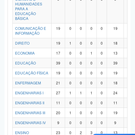
HUMANIDADES
PARA A
EDUCAÇÃO
BÁSICA
COMUNICAÇÃO E
19
0
0
0
0
19
0
INFORMAÇÃO
DIREITO
19
1
0
0
0
18
0
ECONOMIA
17
0
0
1
0
13
3
EDUCAÇÃO
39
0
0
0
0
39
0
EDUCAÇÃO FÍSICA
19
0
0
0
0
19
0
ENFERMAGEM
21
0
0
0
0
18
3
ENGENHARIAS I
27
1
1
1
0
24
0
ENGENHARIAS II
11
0
0
0
0
11
0
ENGENHARIAS III
20
1
0
0
0
19
0
ENGENHARIAS IV
9
0
0
0
0
9
0
ENSINO
23
0
2
3
0
13
5