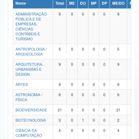
Nome
Total
ME
DO
MP
DP
ME/DO
MP/
Ministério da Ciência, Tecnologia, Inovações e Comunicações
ADMINISTRAÇÃO
9
0
0
0
0
9
0
PÚBLICA E DE
Ministério do Meio Ambiente
EMPRESAS,
CIÊNCIAS
Ministério do Turismo
CONTÁBEIS E
TURISMO
Ministério do Desenvolvimento Regional
ANTROPOLOGIA /
5
0
0
0
0
5
0
ARQUEOLOGIA
Controladoria-Geral da União
ARQUITETURA,
9
0
0
0
0
9
0
URBANISMO E
Ministério da Mulher, da Família e dos Direitos Humanos
DESIGN
Secretaria-Geral
ARTES
9
0
0
0
0
9
0
ASTRONOMIA /
6
0
0
0
0
6
0
Secretaria de Governo
FÍSICA
Gabinete de Segurança Institucional
BIODIVERSIDADE
21
0
0
0
0
21
0
Advocacia-Geral da União
BIOTECNOLOGIA
3
0
1
0
0
2
0
CIÊNCIA DA
4
0
0
0
0
4
0
Banco Central do Brasil
COMPUTAÇÃO