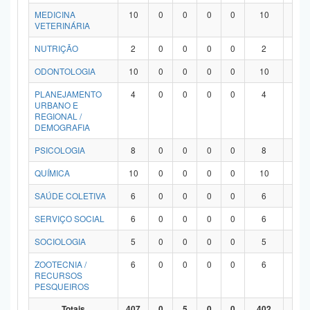
MEDICINA
10
0
0
0
0
10
0
VETERINÁRIA
NUTRIÇÃO
2
0
0
0
0
2
0
ODONTOLOGIA
10
0
0
0
0
10
0
PLANEJAMENTO
4
0
0
0
0
4
0
URBANO E
REGIONAL /
DEMOGRAFIA
PSICOLOGIA
8
0
0
0
0
8
0
QUÍMICA
10
0
0
0
0
10
0
SAÚDE COLETIVA
6
0
0
0
0
6
0
SERVIÇO SOCIAL
6
0
0
0
0
6
0
SOCIOLOGIA
5
0
0
0
0
5
0
ZOOTECNIA /
6
0
0
0
0
6
0
RECURSOS
PESQUEIROS
Totais
407
0
5
0
0
402
0