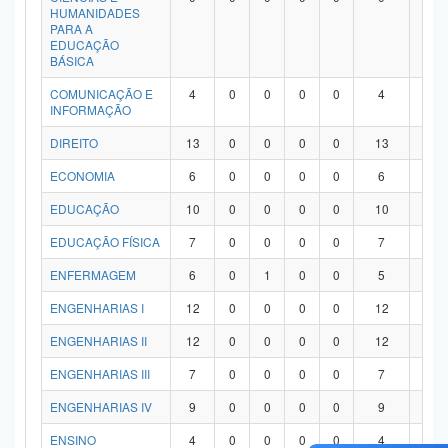
HUMANIDADES
PARA A
EDUCAÇÃO
BÁSICA
COMUNICAÇÃO E
4
0
0
0
0
4
0
INFORMAÇÃO
DIREITO
13
0
0
0
0
13
0
ECONOMIA
6
0
0
0
0
6
0
EDUCAÇÃO
10
0
0
0
0
10
0
EDUCAÇÃO FÍSICA
7
0
0
0
0
7
0
ENFERMAGEM
6
0
1
0
0
5
0
ENGENHARIAS I
12
0
0
0
0
12
0
ENGENHARIAS II
12
0
0
0
0
12
0
ENGENHARIAS III
7
0
0
0
0
7
0
ENGENHARIAS IV
9
0
0
0
0
9
0
ENSINO
4
0
0
0
0
4
0