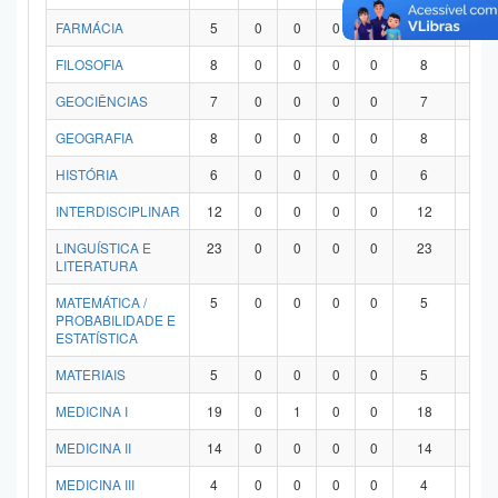
FARMÁCIA
5
0
0
0
0
5
0
FILOSOFIA
8
0
0
0
0
8
0
GEOCIÊNCIAS
7
0
0
0
0
7
0
GEOGRAFIA
8
0
0
0
0
8
0
HISTÓRIA
6
0
0
0
0
6
0
INTERDISCIPLINAR
12
0
0
0
0
12
0
LINGUÍSTICA E
23
0
0
0
0
23
0
LITERATURA
MATEMÁTICA /
5
0
0
0
0
5
0
PROBABILIDADE E
ESTATÍSTICA
MATERIAIS
5
0
0
0
0
5
0
MEDICINA I
19
0
1
0
0
18
0
MEDICINA II
14
0
0
0
0
14
0
MEDICINA III
4
0
0
0
0
4
0