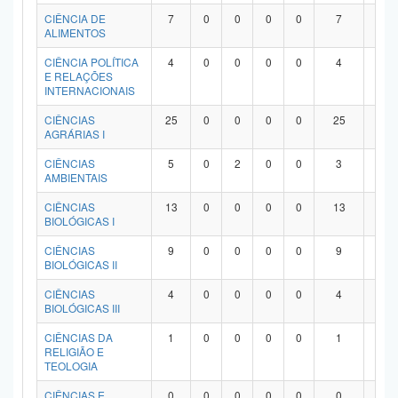
Planalto
CIÊNCIA DE
7
0
0
0
0
7
0
ALIMENTOS
CIÊNCIA POLÍTICA
4
0
0
0
0
4
0
E RELAÇÕES
INTERNACIONAIS
CIÊNCIAS
25
0
0
0
0
25
0
AGRÁRIAS I
CIÊNCIAS
5
0
2
0
0
3
0
AMBIENTAIS
CIÊNCIAS
13
0
0
0
0
13
0
BIOLÓGICAS I
CIÊNCIAS
9
0
0
0
0
9
0
BIOLÓGICAS II
CIÊNCIAS
4
0
0
0
0
4
0
BIOLÓGICAS III
CIÊNCIAS DA
1
0
0
0
0
1
0
RELIGIÃO E
TEOLOGIA
CIÊNCIAS E
0
0
0
0
0
0
0