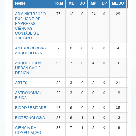
Nome
Total
ME
DO
MP
DP
ME/DO
MP/
Ministério da Ciência, Tecnologia, Inovações e Comunicações
ADMINISTRAÇÃO
75
13
0
24
0
29
9
PÚBLICA E DE
Ministério do Meio Ambiente
EMPRESAS,
CIÊNCIAS
Ministério do Turismo
CONTÁBEIS E
TURISMO
Ministério do Desenvolvimento Regional
ANTROPOLOGIA /
9
0
0
0
0
9
0
ARQUEOLOGIA
Controladoria-Geral da União
ARQUITETURA,
22
7
0
4
0
9
2
URBANISMO E
Ministério da Mulher, da Família e dos Direitos Humanos
DESIGN
Secretaria-Geral
ARTES
30
3
0
3
0
21
3
ASTRONOMIA /
22
3
0
0
0
19
0
Secretaria de Governo
FÍSICA
Gabinete de Segurança Institucional
BIODIVERSIDADE
43
6
0
2
0
35
0
Advocacia-Geral da União
BIOTECNOLOGIA
23
6
1
1
0
13
2
CIÊNCIA DA
33
7
1
2
0
19
4
Banco Central do Brasil
COMPUTAÇÃO