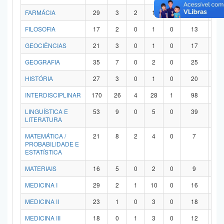
FARMÁCIA
29
3
2
1
0
21
2
FILOSOFIA
17
2
0
1
0
13
1
GEOCIÊNCIAS
21
3
0
1
0
17
0
GEOGRAFIA
35
7
0
2
0
25
1
HISTÓRIA
27
3
0
1
0
20
3
INTERDISCIPLINAR
170
26
4
28
1
98
1
LINGUÍSTICA E
53
9
0
5
0
39
0
LITERATURA
MATEMÁTICA /
21
8
2
4
0
7
0
PROBABILIDADE E
ESTATÍSTICA
MATERIAIS
16
5
0
2
0
9
0
MEDICINA I
29
2
1
10
0
16
0
MEDICINA II
23
1
0
3
0
18
1
MEDICINA III
18
0
1
3
0
12
2