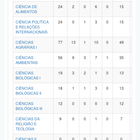
Planalto
CIÊNCIA DE
24
2
0
6
0
15
1
ALIMENTOS
CIÊNCIA POLÍTICA
24
0
1
3
0
15
5
E RELAÇÕES
INTERNACIONAIS
CIÊNCIAS
77
13
1
10
0
49
4
AGRÁRIAS I
CIÊNCIAS
56
9
3
7
1
35
1
AMBIENTAIS
CIÊNCIAS
19
3
2
1
0
13
0
BIOLÓGICAS I
CIÊNCIAS
18
1
1
3
0
13
0
BIOLÓGICAS II
CIÊNCIAS
12
0
0
0
0
12
0
BIOLÓGICAS III
CIÊNCIAS DA
9
0
0
1
0
7
1
RELIGIÃO E
TEOLOGIA
CIÊNCIAS E
0
0
0
0
0
0
0