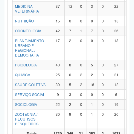
MEDICINA
37
12
0
3
0
22
0
VETERINÁRIA
NUTRIÇÃO
15
0
0
0
0
15
0
ODONTOLOGIA
42
7
1
7
0
26
1
PLANEJAMENTO
17
2
0
0
0
13
2
URBANO E
REGIONAL /
DEMOGRAFIA
PSICOLOGIA
40
8
0
5
0
27
0
QUÍMICA
25
0
2
2
0
21
0
SAÚDE COLETIVA
39
5
2
16
0
12
4
SERVIÇO SOCIAL
9
3
0
0
0
6
0
SOCIOLOGIA
22
2
0
1
0
19
0
ZOOTECNIA /
30
9
0
1
0
20
0
RECURSOS
PESQUEIROS
Totais
1730
249
31
253
2
1078
11