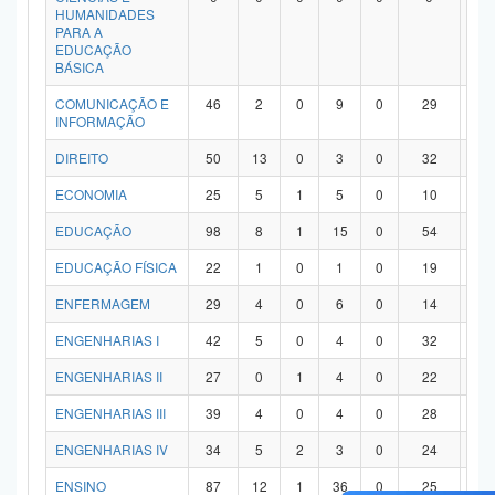
HUMANIDADES
PARA A
EDUCAÇÃO
BÁSICA
COMUNICAÇÃO E
46
2
0
9
0
29
6
INFORMAÇÃO
DIREITO
50
13
0
3
0
32
2
ECONOMIA
25
5
1
5
0
10
4
EDUCAÇÃO
98
8
1
15
0
54
2
EDUCAÇÃO FÍSICA
22
1
0
1
0
19
1
ENFERMAGEM
29
4
0
6
0
14
5
ENGENHARIAS I
42
5
0
4
0
32
1
ENGENHARIAS II
27
0
1
4
0
22
0
ENGENHARIAS III
39
4
0
4
0
28
3
ENGENHARIAS IV
34
5
2
3
0
24
0
ENSINO
87
12
1
36
0
25
1