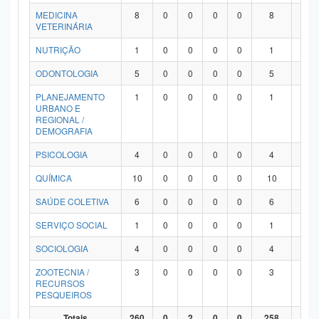
MEDICINA
8
0
0
0
0
8
0
VETERINÁRIA
NUTRIÇÃO
1
0
0
0
0
1
0
ODONTOLOGIA
5
0
0
0
0
5
0
PLANEJAMENTO
1
0
0
0
0
1
0
URBANO E
REGIONAL /
DEMOGRAFIA
PSICOLOGIA
4
0
0
0
0
4
0
QUÍMICA
10
0
0
0
0
10
0
SAÚDE COLETIVA
6
0
0
0
0
6
0
SERVIÇO SOCIAL
1
0
0
0
0
1
0
SOCIOLOGIA
4
0
0
0
0
4
0
ZOOTECNIA /
3
0
0
0
0
3
0
RECURSOS
PESQUEIROS
Totais
260
0
2
0
0
258
0