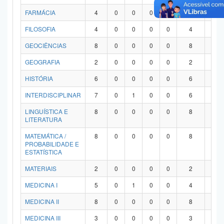
FARMÁCIA
4
0
0
0
0
4
0
FILOSOFIA
4
0
0
0
0
4
0
GEOCIÊNCIAS
8
0
0
0
0
8
0
GEOGRAFIA
2
0
0
0
0
2
0
HISTÓRIA
6
0
0
0
0
6
0
INTERDISCIPLINAR
7
0
1
0
0
6
0
LINGUÍSTICA E
8
0
0
0
0
8
0
LITERATURA
MATEMÁTICA /
8
0
0
0
0
8
0
PROBABILIDADE E
ESTATÍSTICA
MATERIAIS
2
0
0
0
0
2
0
MEDICINA I
5
0
1
0
0
4
0
MEDICINA II
8
0
0
0
0
8
0
MEDICINA III
3
0
0
0
0
3
0