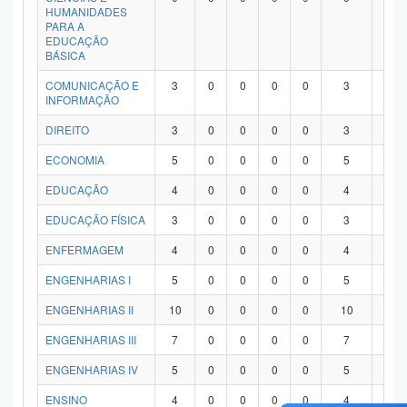
HUMANIDADES
PARA A
EDUCAÇÃO
BÁSICA
COMUNICAÇÃO E
3
0
0
0
0
3
0
INFORMAÇÃO
DIREITO
3
0
0
0
0
3
0
ECONOMIA
5
0
0
0
0
5
0
EDUCAÇÃO
4
0
0
0
0
4
0
EDUCAÇÃO FÍSICA
3
0
0
0
0
3
0
ENFERMAGEM
4
0
0
0
0
4
0
ENGENHARIAS I
5
0
0
0
0
5
0
ENGENHARIAS II
10
0
0
0
0
10
0
ENGENHARIAS III
7
0
0
0
0
7
0
ENGENHARIAS IV
5
0
0
0
0
5
0
ENSINO
4
0
0
0
0
4
0