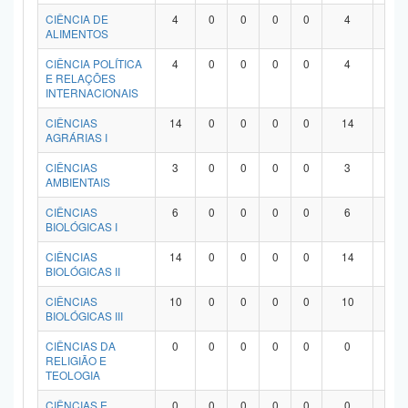
Planalto
CIÊNCIA DE
4
0
0
0
0
4
0
ALIMENTOS
CIÊNCIA POLÍTICA
4
0
0
0
0
4
0
E RELAÇÕES
INTERNACIONAIS
CIÊNCIAS
14
0
0
0
0
14
0
AGRÁRIAS I
CIÊNCIAS
3
0
0
0
0
3
0
AMBIENTAIS
CIÊNCIAS
6
0
0
0
0
6
0
BIOLÓGICAS I
CIÊNCIAS
14
0
0
0
0
14
0
BIOLÓGICAS II
CIÊNCIAS
10
0
0
0
0
10
0
BIOLÓGICAS III
CIÊNCIAS DA
0
0
0
0
0
0
0
RELIGIÃO E
TEOLOGIA
CIÊNCIAS E
0
0
0
0
0
0
0