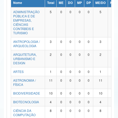
Nome
Total
ME
DO
MP
DP
ME/DO
MP/
Ministério da Ciência, Tecnologia, Inovações e Comunicações
ADMINISTRAÇÃO
5
0
0
0
0
5
0
PÚBLICA E DE
Ministério do Meio Ambiente
EMPRESAS,
CIÊNCIAS
Ministério do Turismo
CONTÁBEIS E
TURISMO
Ministério do Desenvolvimento Regional
ANTROPOLOGIA /
3
0
0
0
0
3
0
ARQUEOLOGIA
Controladoria-Geral da União
ARQUITETURA,
2
0
0
0
0
2
0
URBANISMO E
Ministério da Mulher, da Família e dos Direitos Humanos
DESIGN
Secretaria-Geral
ARTES
1
0
0
0
0
1
0
ASTRONOMIA /
11
0
0
0
0
11
0
Secretaria de Governo
FÍSICA
Gabinete de Segurança Institucional
BIODIVERSIDADE
10
0
0
0
0
10
0
Advocacia-Geral da União
BIOTECNOLOGIA
4
0
0
0
0
4
0
CIÊNCIA DA
8
0
0
0
0
8
0
Banco Central do Brasil
COMPUTAÇÃO