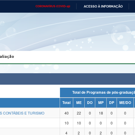
ACESSO À INFORMAÇÃO
CORONAVÍRUS (COVID-19)
Ministério da Defesa
Ministério das Relações
Mini
Exteriores
IR
PARA
O
CONTEÚDO
Ministério da Cidadania
Ministério da Saúde
Mini
Ministério do Desenvolvimento
Controladoria-Geral da União
Minis
Regional
e do
aliação
Advocacia-Geral da União
Banco Central do Brasil
Plana
Total de Programas de pós-gradu
Total
ME
DO
MP
DP
ME/DO
S CONTÁBEIS E TURISMO
40
22
0
18
0
0
10
10
0
0
0
0
4
2
0
2
0
0