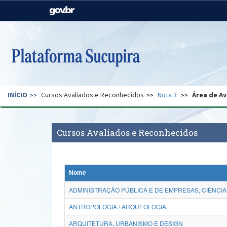
Casa Civil
Ministério da Justiça e
Segurança Pública
Ministério da Agricultura,
Ministério da Educação
Pecuária e Abastecimento
Ministério do Meio Ambiente
Ministério do Turismo
INÍCIO
Cursos Avaliados e Reconhecidos
Nota 3
Área de Av
Secretaria de Governo
Gabinete de Segurança
Institucional
Cursos Avaliados e Reconhecidos
Nome
ADMINISTRAÇÃO PÚBLICA E DE EMPRESAS, CIÊNCIA
ANTROPOLOGIA / ARQUEOLOGIA
ARQUITETURA, URBANISMO E DESIGN