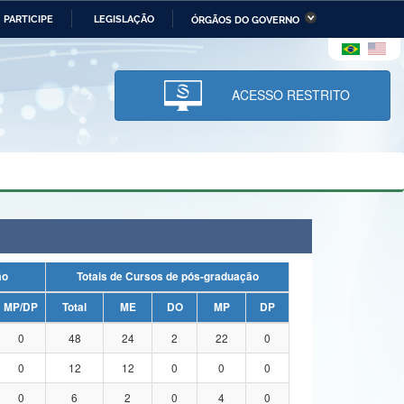
PARTICIPE
LEGISLAÇÃO
ÓRGÃOS DO GOVERNO
stério da Economia
Ministério da Infraestrutura
stério de Minas e Energia
Ministério da Ciência,
Tecnologia, Inovações e
ACESSO RESTRITO
Comunicações
tério da Mulher, da Família
Secretaria-Geral
s Direitos Humanos
lto
ação
Totais de Cursos de pós-graduação
MP/DP
Total
ME
DO
MP
DP
0
48
24
2
22
0
0
12
12
0
0
0
0
6
2
0
4
0