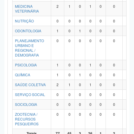
MEDICINA
2
1
0
1
0
0
0
VETERINÁRIA
NUTRIÇÃO
0
0
0
0
0
0
0
ODONTOLOGIA
1
0
1
0
0
0
0
PLANEJAMENTO
0
0
0
0
0
0
0
URBANO E
REGIONAL /
DEMOGRAFIA
PSICOLOGIA
1
0
0
1
0
0
0
QUÍMICA
1
0
1
0
0
0
0
SAÚDE COLETIVA
2
1
0
1
0
0
0
SERVIÇO SOCIAL
0
0
0
0
0
0
0
SOCIOLOGIA
0
0
0
0
0
0
0
ZOOTECNIA /
0
0
0
0
0
0
0
RECURSOS
PESQUEIROS
Totais
77
45
3
26
1
2
0