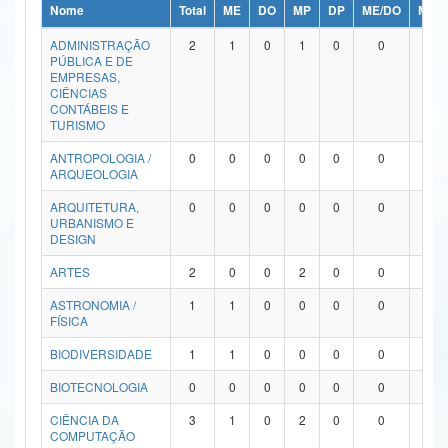
Nome
Total
ME
DO
MP
DP
ME/DO
MP/
Ministério da Ciência, Tecnologia, Inovações e Comunicações
ADMINISTRAÇÃO
2
1
0
1
0
0
0
PÚBLICA E DE
Ministério do Meio Ambiente
EMPRESAS,
CIÊNCIAS
Ministério do Turismo
CONTÁBEIS E
TURISMO
Ministério do Desenvolvimento Regional
ANTROPOLOGIA /
0
0
0
0
0
0
0
ARQUEOLOGIA
Controladoria-Geral da União
ARQUITETURA,
0
0
0
0
0
0
0
URBANISMO E
Ministério da Mulher, da Família e dos Direitos Humanos
DESIGN
Secretaria-Geral
ARTES
2
0
0
2
0
0
0
ASTRONOMIA /
1
1
0
0
0
0
0
Secretaria de Governo
FÍSICA
Gabinete de Segurança Institucional
BIODIVERSIDADE
1
1
0
0
0
0
0
Advocacia-Geral da União
BIOTECNOLOGIA
0
0
0
0
0
0
0
CIÊNCIA DA
3
1
0
2
0
0
0
Banco Central do Brasil
COMPUTAÇÃO