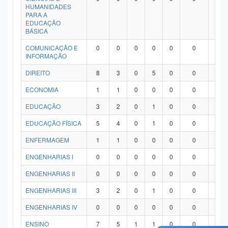
HUMANIDADES
PARA A
EDUCAÇÃO
BÁSICA
COMUNICAÇÃO E
0
0
0
0
0
0
0
INFORMAÇÃO
DIREITO
8
3
0
5
0
0
0
ECONOMIA
1
1
0
0
0
0
0
EDUCAÇÃO
3
2
0
1
0
0
0
EDUCAÇÃO FÍSICA
5
4
0
1
0
0
0
ENFERMAGEM
1
1
0
0
0
0
0
ENGENHARIAS I
0
0
0
0
0
0
0
ENGENHARIAS II
0
0
0
0
0
0
0
ENGENHARIAS III
3
2
0
1
0
0
0
ENGENHARIAS IV
0
0
0
0
0
0
0
ENSINO
7
5
1
1
0
0
0