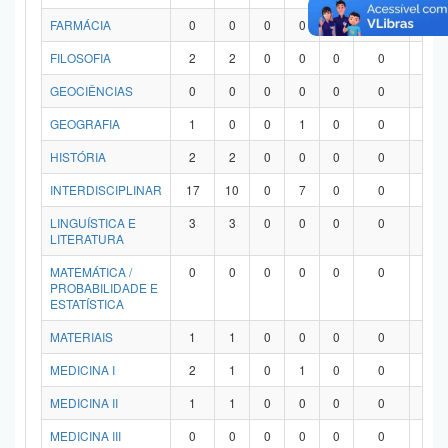
FARMÁCIA
0
0
0
0
0
0
0
FILOSOFIA
2
2
0
0
0
0
0
GEOCIÊNCIAS
0
0
0
0
0
0
0
GEOGRAFIA
1
0
0
1
0
0
0
HISTÓRIA
2
2
0
0
0
0
0
INTERDISCIPLINAR
17
10
0
7
0
0
0
LINGUÍSTICA E
3
3
0
0
0
0
0
LITERATURA
MATEMÁTICA /
0
0
0
0
0
0
0
PROBABILIDADE E
ESTATÍSTICA
MATERIAIS
1
1
0
0
0
0
0
MEDICINA I
2
1
0
1
0
0
0
MEDICINA II
1
1
0
0
0
0
0
MEDICINA III
0
0
0
0
0
0
0