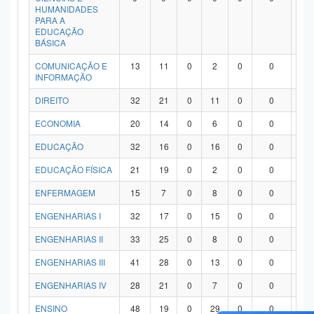
HUMANIDADES
PARA A
EDUCAÇÃO
BÁSICA
COMUNICAÇÃO E
13
11
0
2
0
0
0
INFORMAÇÃO
DIREITO
32
21
0
11
0
0
0
ECONOMIA
20
14
0
6
0
0
0
EDUCAÇÃO
32
16
0
16
0
0
0
EDUCAÇÃO FÍSICA
21
19
0
2
0
0
0
ENFERMAGEM
15
7
0
8
0
0
0
ENGENHARIAS I
32
17
0
15
0
0
0
ENGENHARIAS II
33
25
0
8
0
0
0
ENGENHARIAS III
41
28
0
13
0
0
0
ENGENHARIAS IV
28
21
0
7
0
0
0
ENSINO
48
19
0
29
0
0
0