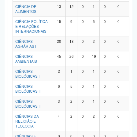
Planalto
CIÊNCIA DE
13
12
0
1
0
0
0
ALIMENTOS
CIÊNCIA POLÍTICA
15
9
0
6
0
0
0
E RELAÇÕES
INTERNACIONAIS
CIÊNCIAS
20
18
0
2
0
0
0
AGRÁRIAS I
CIÊNCIAS
45
26
0
19
0
0
0
AMBIENTAIS
CIÊNCIAS
2
1
0
1
0
0
0
BIOLÓGICAS I
CIÊNCIAS
6
5
0
1
0
0
0
BIOLÓGICAS II
CIÊNCIAS
3
2
0
1
0
0
0
BIOLÓGICAS III
CIÊNCIAS DA
4
2
0
2
0
0
0
RELIGIÃO E
TEOLOGIA
CIÊNCIAS E
0
0
0
0
0
0
0