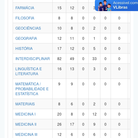
FARMÁCIA
15
12
0
3
0
0
0
FILOSOFIA
8
8
0
0
0
0
0
GEOCIÊNCIAS
10
8
0
2
0
0
0
GEOGRAFIA
12
11
0
1
0
0
0
HISTÓRIA
17
12
0
5
0
0
0
INTERDISCIPLINAR
82
49
0
33
0
0
0
LINGUÍSTICA E
16
13
0
3
0
0
0
LITERATURA
MATEMÁTICA /
9
9
0
0
0
0
0
PROBABILIDADE E
ESTATÍSTICA
MATERIAIS
8
6
0
2
0
0
0
MEDICINA I
20
8
0
12
0
0
0
MEDICINA II
26
17
0
9
0
0
0
MEDICINA III
12
6
0
6
0
0
0