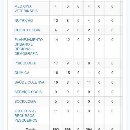
MEDICINA
4
0
0
4
0
0
0
VETERINÁRIA
NUTRIÇÃO
12
8
0
4
0
0
0
ODONTOLOGIA
4
2
0
2
0
0
0
PLANEJAMENTO
14
12
0
2
0
0
0
URBANO E
REGIONAL /
DEMOGRAFIA
PSICOLOGIA
17
9
0
8
0
0
0
QUÍMICA
16
15
0
1
0
0
0
SAÚDE COLETIVA
19
8
0
11
0
0
0
SERVIÇO SOCIAL
9
9
0
0
0
0
0
SOCIOLOGIA
5
5
0
0
0
0
0
ZOOTECNIA /
11
8
0
3
0
0
0
RECURSOS
PESQUEIROS
Totais
892
598
0
294
0
0
0