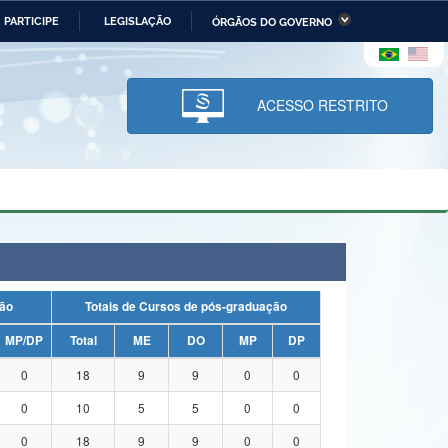
PARTICIPE
LEGISLAÇÃO
ÓRGÃOS DO GOVERNO
stério da Economia
Ministério da Infraestrutura
stério de Minas e Energia
Ministério da Ciência,
Tecnologia, Inovações e
ACESSO RESTRITO
Comunicações
tério da Mulher, da Família
Secretaria-Geral
s Direitos Humanos
lto
duação
Totais de Cursos de pós-graduação
MP/DP
Total
ME
DO
MP
DP
0
18
9
9
0
0
0
10
5
5
0
0
0
18
9
9
0
0