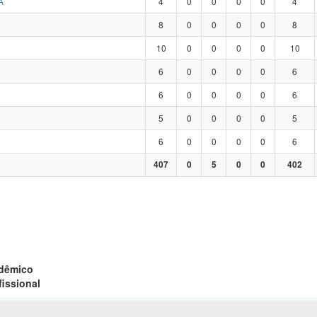
A
4
0
0
0
0
4
8
0
0
0
0
8
10
0
0
0
0
10
6
0
0
0
0
6
6
0
0
0
0
6
5
0
0
0
0
5
6
0
0
0
0
6
407
0
5
0
0
402
adêmico
fissional