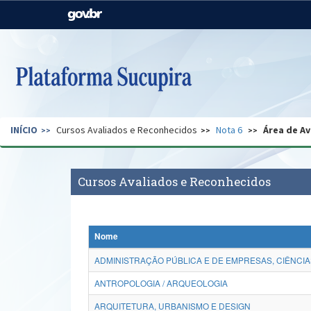
Casa Civil
Ministério da Justiça e
Segurança Pública
Ministério da Agricultura,
Ministério da Educação
Pecuária e Abastecimento
Ministério do Meio Ambiente
Ministério do Turismo
INÍCIO
Cursos Avaliados e Reconhecidos
Nota 6
Área de Av
Secretaria de Governo
Gabinete de Segurança
Institucional
Cursos Avaliados e Reconhecidos
Nome
ADMINISTRAÇÃO PÚBLICA E DE EMPRESAS, CIÊNCIA
ANTROPOLOGIA / ARQUEOLOGIA
ARQUITETURA, URBANISMO E DESIGN