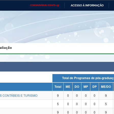
ACESSO À INFORMAÇÃO
CORONAVÍRUS (COVID-19)
Ministério da Defesa
Ministério das Relações
Mini
Exteriores
IR
PARA
O
CONTEÚDO
Ministério da Cidadania
Ministério da Saúde
Mini
Ministério do Desenvolvimento
Controladoria-Geral da União
Minis
Regional
e do
aliação
Advocacia-Geral da União
Banco Central do Brasil
Plana
Total de Programas de pós-gra
Total
ME
DO
MP
DP
ME/DO
S CONTÁBEIS E TURISMO
9
0
0
0
0
9
5
0
0
0
0
5
9
0
0
0
0
9