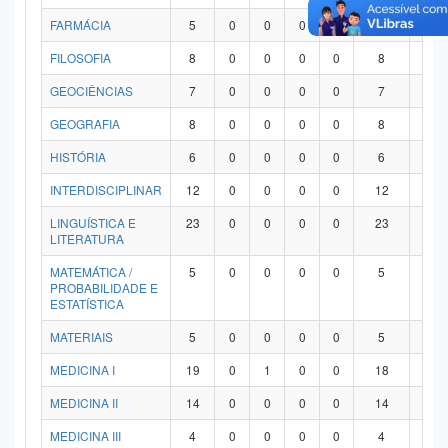
FARMÁCIA
5
0
0
0
0
5
0
FILOSOFIA
8
0
0
0
0
8
0
GEOCIÊNCIAS
7
0
0
0
0
7
0
GEOGRAFIA
8
0
0
0
0
8
0
HISTÓRIA
6
0
0
0
0
6
0
INTERDISCIPLINAR
12
0
0
0
0
12
0
LINGUÍSTICA E
23
0
0
0
0
23
0
LITERATURA
MATEMÁTICA /
5
0
0
0
0
5
0
PROBABILIDADE E
ESTATÍSTICA
MATERIAIS
5
0
0
0
0
5
0
MEDICINA I
19
0
1
0
0
18
0
MEDICINA II
14
0
0
0
0
14
0
MEDICINA III
4
0
0
0
0
4
0