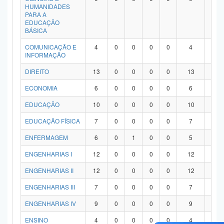
HUMANIDADES
PARA A
EDUCAÇÃO
BÁSICA
COMUNICAÇÃO E
4
0
0
0
0
4
0
INFORMAÇÃO
DIREITO
13
0
0
0
0
13
0
ECONOMIA
6
0
0
0
0
6
0
EDUCAÇÃO
10
0
0
0
0
10
0
EDUCAÇÃO FÍSICA
7
0
0
0
0
7
0
ENFERMAGEM
6
0
1
0
0
5
0
ENGENHARIAS I
12
0
0
0
0
12
0
ENGENHARIAS II
12
0
0
0
0
12
0
ENGENHARIAS III
7
0
0
0
0
7
0
ENGENHARIAS IV
9
0
0
0
0
9
0
ENSINO
4
0
0
0
0
4
0