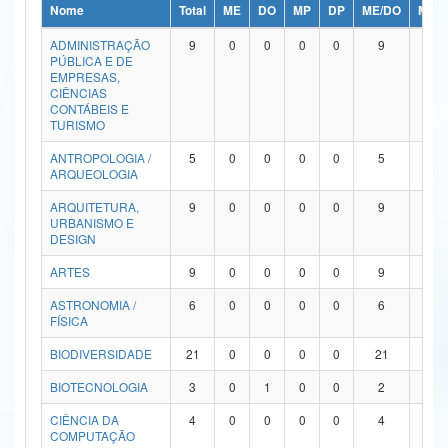
Nome
Total
ME
DO
MP
DP
ME/DO
MP/
Ministério da Ciência, Tecnologia, Inovações e Comunicações
ADMINISTRAÇÃO
9
0
0
0
0
9
0
PÚBLICA E DE
Ministério do Meio Ambiente
EMPRESAS,
CIÊNCIAS
Ministério do Turismo
CONTÁBEIS E
TURISMO
Ministério do Desenvolvimento Regional
ANTROPOLOGIA /
5
0
0
0
0
5
0
ARQUEOLOGIA
Controladoria-Geral da União
ARQUITETURA,
9
0
0
0
0
9
0
URBANISMO E
Ministério da Mulher, da Família e dos Direitos Humanos
DESIGN
Secretaria-Geral
ARTES
9
0
0
0
0
9
0
ASTRONOMIA /
6
0
0
0
0
6
0
Secretaria de Governo
FÍSICA
Gabinete de Segurança Institucional
BIODIVERSIDADE
21
0
0
0
0
21
0
Advocacia-Geral da União
BIOTECNOLOGIA
3
0
1
0
0
2
0
CIÊNCIA DA
4
0
0
0
0
4
0
Banco Central do Brasil
COMPUTAÇÃO