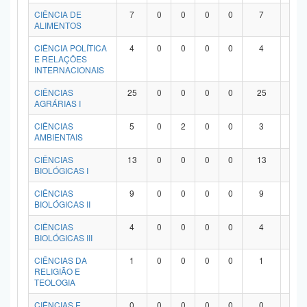
Planalto
CIÊNCIA DE
7
0
0
0
0
7
0
ALIMENTOS
CIÊNCIA POLÍTICA
4
0
0
0
0
4
0
E RELAÇÕES
INTERNACIONAIS
CIÊNCIAS
25
0
0
0
0
25
0
AGRÁRIAS I
CIÊNCIAS
5
0
2
0
0
3
0
AMBIENTAIS
CIÊNCIAS
13
0
0
0
0
13
0
BIOLÓGICAS I
CIÊNCIAS
9
0
0
0
0
9
0
BIOLÓGICAS II
CIÊNCIAS
4
0
0
0
0
4
0
BIOLÓGICAS III
CIÊNCIAS DA
1
0
0
0
0
1
0
RELIGIÃO E
TEOLOGIA
CIÊNCIAS E
0
0
0
0
0
0
0