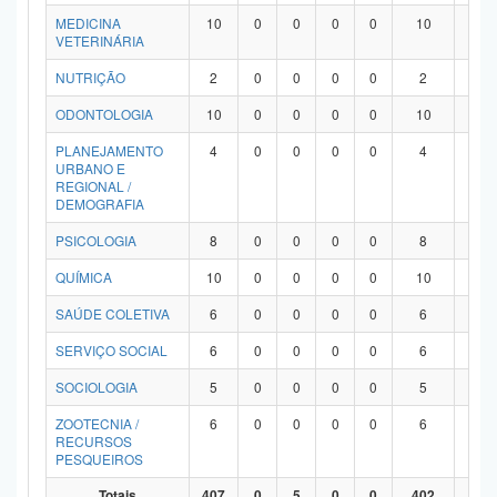
MEDICINA
10
0
0
0
0
10
0
VETERINÁRIA
NUTRIÇÃO
2
0
0
0
0
2
0
ODONTOLOGIA
10
0
0
0
0
10
0
PLANEJAMENTO
4
0
0
0
0
4
0
URBANO E
REGIONAL /
DEMOGRAFIA
PSICOLOGIA
8
0
0
0
0
8
0
QUÍMICA
10
0
0
0
0
10
0
SAÚDE COLETIVA
6
0
0
0
0
6
0
SERVIÇO SOCIAL
6
0
0
0
0
6
0
SOCIOLOGIA
5
0
0
0
0
5
0
ZOOTECNIA /
6
0
0
0
0
6
0
RECURSOS
PESQUEIROS
Totais
407
0
5
0
0
402
0