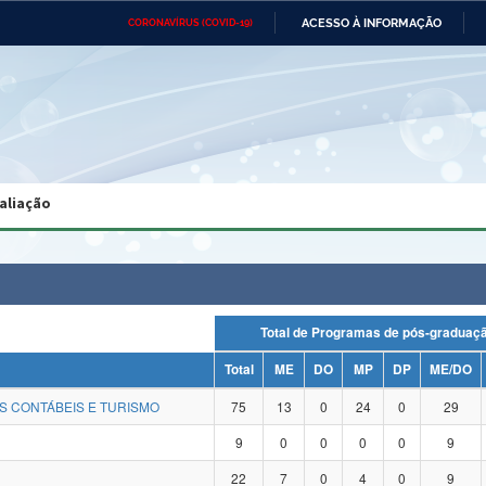
ACESSO À INFORMAÇÃO
CORONAVÍRUS (COVID-19)
Ministério da Defesa
Ministério das Relações
Mini
Exteriores
IR
PARA
O
CONTEÚDO
Ministério da Cidadania
Ministério da Saúde
Mini
Ministério do Desenvolvimento
Controladoria-Geral da União
Minis
Regional
e do
aliação
Advocacia-Geral da União
Banco Central do Brasil
Plana
Total de Programas de pós-gradu
Total
ME
DO
MP
DP
ME/DO
S CONTÁBEIS E TURISMO
75
13
0
24
0
29
9
0
0
0
0
9
22
7
0
4
0
9