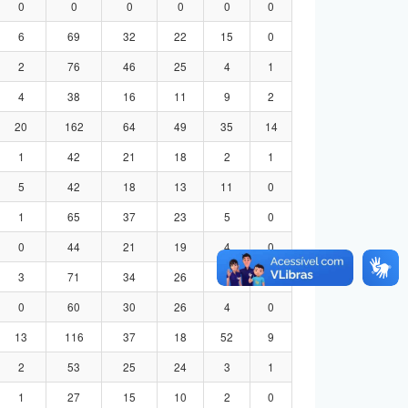
0
0
0
0
0
0
6
69
32
22
15
0
2
76
46
25
4
1
4
38
16
11
9
2
20
162
64
49
35
14
1
42
21
18
2
1
5
42
18
13
11
0
1
65
37
23
5
0
0
44
21
19
4
0
3
71
34
26
8
3
0
60
30
26
4
0
13
116
37
18
52
9
2
53
25
24
3
1
1
27
15
10
2
0