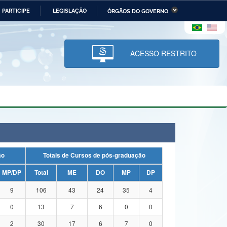
PARTICIPE
LEGISLAÇÃO
ÓRGÃOS DO GOVERNO
stério da Economia
Ministério da Infraestrutura
stério de Minas e Energia
Ministério da Ciência,
Tecnologia, Inovações e
ACESSO RESTRITO
Comunicações
tério da Mulher, da Família
Secretaria-Geral
s Direitos Humanos
lto
ação
Totais de Cursos de pós-graduação
MP/DP
Total
ME
DO
MP
DP
9
106
43
24
35
4
0
13
7
6
0
0
2
30
17
6
7
0