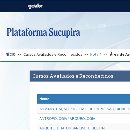
Casa Civil
Ministério da Justiça e
Segurança Pública
Ministério da Agricultura,
Ministério da Educação
Pecuária e Abastecimento
Ministério do Meio Ambiente
Ministério do Turismo
INÍCIO
Cursos Avaliados e Reconhecidos
Nota 4
Área de Av
Secretaria de Governo
Gabinete de Segurança
Institucional
Cursos Avaliados e Reconhecidos
Nome
ADMINISTRAÇÃO PÚBLICA E DE EMPRESAS, CIÊNCIA
ANTROPOLOGIA / ARQUEOLOGIA
ARQUITETURA, URBANISMO E DESIGN