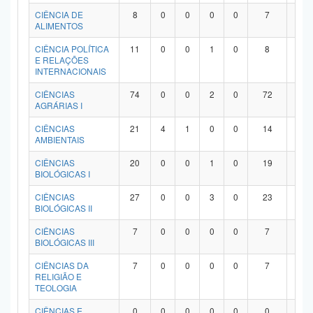
Planalto
CIÊNCIA DE
8
0
0
0
0
7
1
ALIMENTOS
CIÊNCIA POLÍTICA
11
0
0
1
0
8
2
E RELAÇÕES
INTERNACIONAIS
CIÊNCIAS
74
0
0
2
0
72
0
AGRÁRIAS I
CIÊNCIAS
21
4
1
0
0
14
2
AMBIENTAIS
CIÊNCIAS
20
0
0
1
0
19
0
BIOLÓGICAS I
CIÊNCIAS
27
0
0
3
0
23
1
BIOLÓGICAS II
CIÊNCIAS
7
0
0
0
0
7
0
BIOLÓGICAS III
CIÊNCIAS DA
7
0
0
0
0
7
0
RELIGIÃO E
TEOLOGIA
CIÊNCIAS E
0
0
0
0
0
0
0