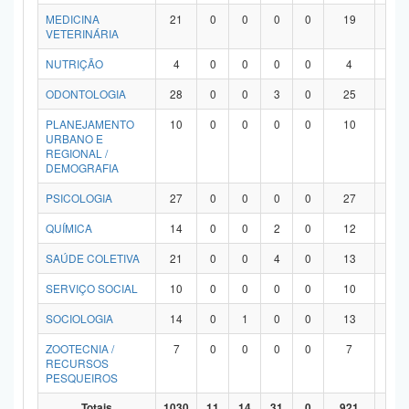
MEDICINA
21
0
0
0
0
19
2
VETERINÁRIA
NUTRIÇÃO
4
0
0
0
0
4
0
ODONTOLOGIA
28
0
0
3
0
25
0
PLANEJAMENTO
10
0
0
0
0
10
0
URBANO E
REGIONAL /
DEMOGRAFIA
PSICOLOGIA
27
0
0
0
0
27
0
QUÍMICA
14
0
0
2
0
12
0
SAÚDE COLETIVA
21
0
0
4
0
13
4
SERVIÇO SOCIAL
10
0
0
0
0
10
0
SOCIOLOGIA
14
0
1
0
0
13
0
ZOOTECNIA /
7
0
0
0
0
7
0
RECURSOS
PESQUEIROS
Totais
1030
11
14
31
0
921
53