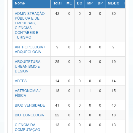
Nome
Total
ME
DO
MP
DP
ME/DO
MP/
Ministério da Ciência, Tecnologia, Inovações e Comunicações
ADMINISTRAÇÃO
42
0
0
3
0
30
9
PÚBLICA E DE
Ministério do Meio Ambiente
EMPRESAS,
CIÊNCIAS
Ministério do Turismo
CONTÁBEIS E
TURISMO
Ministério do Desenvolvimento Regional
ANTROPOLOGIA /
9
0
0
0
0
9
0
ARQUEOLOGIA
Controladoria-Geral da União
ARQUITETURA,
25
0
0
4
0
19
2
URBANISMO E
Ministério da Mulher, da Família e dos Direitos Humanos
DESIGN
Secretaria-Geral
ARTES
14
0
0
0
0
14
0
ASTRONOMIA /
18
0
1
1
0
15
1
Secretaria de Governo
FÍSICA
Gabinete de Segurança Institucional
BIODIVERSIDADE
41
0
0
0
0
40
1
Advocacia-Geral da União
BIOTECNOLOGIA
22
0
1
0
0
18
3
CIÊNCIA DA
13
0
0
0
0
13
0
Banco Central do Brasil
COMPUTAÇÃO