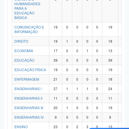
HUMANIDADES
PARA A
EDUCAÇÃO
BÁSICA
COMUNICAÇÃO E
19
0
0
0
0
19
0
INFORMAÇÃO
DIREITO
19
1
0
0
0
18
0
ECONOMIA
17
0
0
1
0
13
3
EDUCAÇÃO
39
0
0
0
0
39
0
EDUCAÇÃO FÍSICA
19
0
0
0
0
19
0
ENFERMAGEM
21
0
0
0
0
18
3
ENGENHARIAS I
27
1
1
1
0
24
0
ENGENHARIAS II
11
0
0
0
0
11
0
ENGENHARIAS III
20
1
0
0
0
19
0
ENGENHARIAS IV
9
0
0
0
0
9
0
ENSINO
23
0
2
3
0
13
5