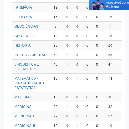
FARMÁCIA
12
0
0
0
0
12
0
FILOSOFIA
15
0
0
0
0
15
0
GEOCIÊNCIAS
7
0
0
0
0
7
0
GEOGRAFIA
18
0
0
0
0
18
0
HISTÓRIA
23
0
0
0
0
20
3
INTERDISCIPLINAR
68
2
3
2
0
53
8
LINGUÍSTICA E
48
1
0
0
0
47
0
LITERATURA
MATEMÁTICA /
16
0
1
0
0
14
1
PROBABILIDADE E
ESTATÍSTICA
MATERIAIS
10
0
0
0
0
9
1
MEDICINA I
33
1
0
0
0
32
0
MEDICINA II
29
0
2
0
0
27
0
MEDICINA III
12
0
1
0
0
10
1