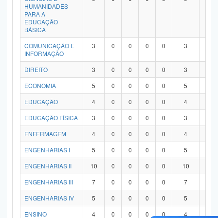
HUMANIDADES
PARA A
EDUCAÇÃO
BÁSICA
COMUNICAÇÃO E
3
0
0
0
0
3
0
INFORMAÇÃO
DIREITO
3
0
0
0
0
3
0
ECONOMIA
5
0
0
0
0
5
0
EDUCAÇÃO
4
0
0
0
0
4
0
EDUCAÇÃO FÍSICA
3
0
0
0
0
3
0
ENFERMAGEM
4
0
0
0
0
4
0
ENGENHARIAS I
5
0
0
0
0
5
0
ENGENHARIAS II
10
0
0
0
0
10
0
ENGENHARIAS III
7
0
0
0
0
7
0
ENGENHARIAS IV
5
0
0
0
0
5
0
ENSINO
4
0
0
0
0
4
0