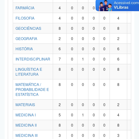
FARMÁCIA
4
0
0
0
0
4
0
FILOSOFIA
4
0
0
0
0
4
0
GEOCIÊNCIAS
8
0
0
0
0
8
0
GEOGRAFIA
2
0
0
0
0
2
0
HISTÓRIA
6
0
0
0
0
6
0
INTERDISCIPLINAR
7
0
1
0
0
6
0
LINGUÍSTICA E
8
0
0
0
0
8
0
LITERATURA
MATEMÁTICA /
8
0
0
0
0
8
0
PROBABILIDADE E
ESTATÍSTICA
MATERIAIS
2
0
0
0
0
2
0
MEDICINA I
5
0
1
0
0
4
0
MEDICINA II
8
0
0
0
0
8
0
MEDICINA III
3
0
0
0
0
3
0