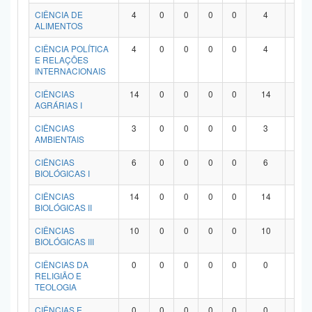
Planalto
CIÊNCIA DE
4
0
0
0
0
4
0
ALIMENTOS
CIÊNCIA POLÍTICA
4
0
0
0
0
4
0
E RELAÇÕES
INTERNACIONAIS
CIÊNCIAS
14
0
0
0
0
14
0
AGRÁRIAS I
CIÊNCIAS
3
0
0
0
0
3
0
AMBIENTAIS
CIÊNCIAS
6
0
0
0
0
6
0
BIOLÓGICAS I
CIÊNCIAS
14
0
0
0
0
14
0
BIOLÓGICAS II
CIÊNCIAS
10
0
0
0
0
10
0
BIOLÓGICAS III
CIÊNCIAS DA
0
0
0
0
0
0
0
RELIGIÃO E
TEOLOGIA
CIÊNCIAS E
0
0
0
0
0
0
0