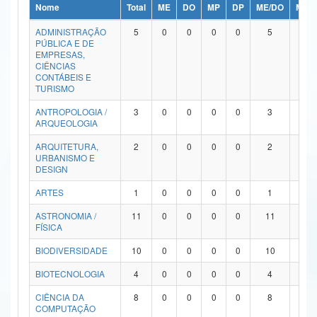
Nome
Total
ME
DO
MP
DP
ME/DO
MP/
Ministério da Ciência, Tecnologia, Inovações e Comunicações
ADMINISTRAÇÃO
5
0
0
0
0
5
0
PÚBLICA E DE
Ministério do Meio Ambiente
EMPRESAS,
CIÊNCIAS
Ministério do Turismo
CONTÁBEIS E
TURISMO
Ministério do Desenvolvimento Regional
ANTROPOLOGIA /
3
0
0
0
0
3
0
ARQUEOLOGIA
Controladoria-Geral da União
ARQUITETURA,
2
0
0
0
0
2
0
URBANISMO E
Ministério da Mulher, da Família e dos Direitos Humanos
DESIGN
Secretaria-Geral
ARTES
1
0
0
0
0
1
0
ASTRONOMIA /
11
0
0
0
0
11
0
Secretaria de Governo
FÍSICA
Gabinete de Segurança Institucional
BIODIVERSIDADE
10
0
0
0
0
10
0
Advocacia-Geral da União
BIOTECNOLOGIA
4
0
0
0
0
4
0
CIÊNCIA DA
8
0
0
0
0
8
0
Banco Central do Brasil
COMPUTAÇÃO