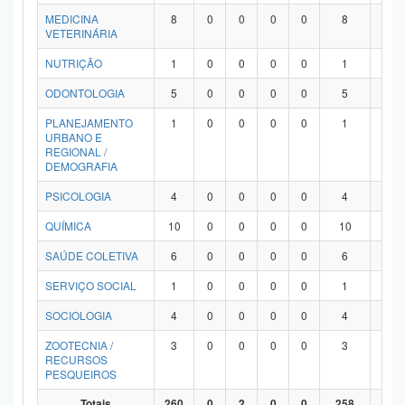
MEDICINA
8
0
0
0
0
8
0
VETERINÁRIA
NUTRIÇÃO
1
0
0
0
0
1
0
ODONTOLOGIA
5
0
0
0
0
5
0
PLANEJAMENTO
1
0
0
0
0
1
0
URBANO E
REGIONAL /
DEMOGRAFIA
PSICOLOGIA
4
0
0
0
0
4
0
QUÍMICA
10
0
0
0
0
10
0
SAÚDE COLETIVA
6
0
0
0
0
6
0
SERVIÇO SOCIAL
1
0
0
0
0
1
0
SOCIOLOGIA
4
0
0
0
0
4
0
ZOOTECNIA /
3
0
0
0
0
3
0
RECURSOS
PESQUEIROS
Totais
260
0
2
0
0
258
0