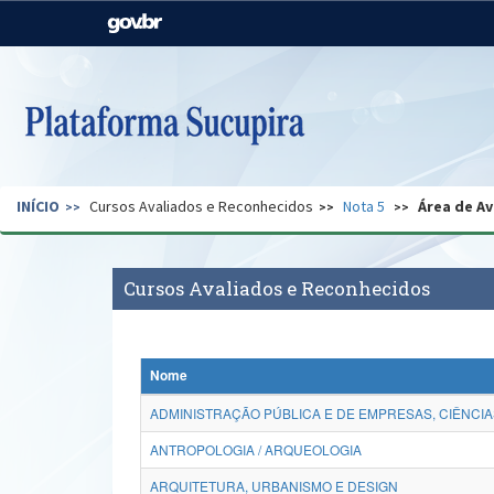
Casa Civil
Ministério da Justiça e
Segurança Pública
Ministério da Agricultura,
Ministério da Educação
Pecuária e Abastecimento
Ministério do Meio Ambiente
Ministério do Turismo
INÍCIO
Cursos Avaliados e Reconhecidos
Nota 5
Área de Av
Secretaria de Governo
Gabinete de Segurança
Institucional
Cursos Avaliados e Reconhecidos
Nome
ADMINISTRAÇÃO PÚBLICA E DE EMPRESAS, CIÊNCIA
ANTROPOLOGIA / ARQUEOLOGIA
ARQUITETURA, URBANISMO E DESIGN