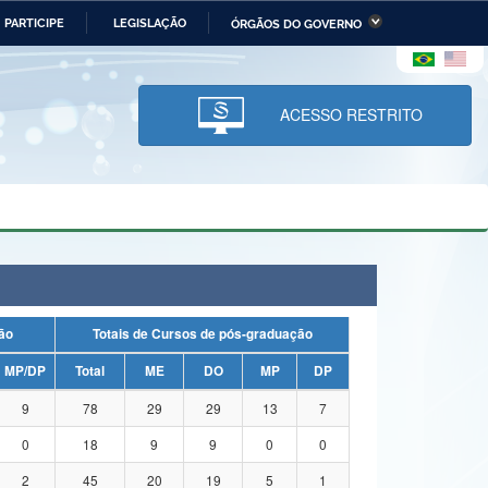
PARTICIPE
LEGISLAÇÃO
ÓRGÃOS DO GOVERNO
stério da Economia
Ministério da Infraestrutura
stério de Minas e Energia
Ministério da Ciência,
Tecnologia, Inovações e
ACESSO RESTRITO
Comunicações
tério da Mulher, da Família
Secretaria-Geral
s Direitos Humanos
lto
uação
Totais de Cursos de pós-graduação
MP/DP
Total
ME
DO
MP
DP
9
78
29
29
13
7
0
18
9
9
0
0
2
45
20
19
5
1