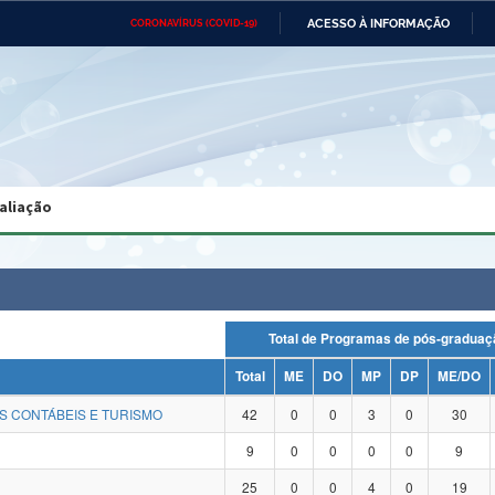
ACESSO À INFORMAÇÃO
CORONAVÍRUS (COVID-19)
Ministério da Defesa
Ministério das Relações
Mini
Exteriores
IR
PARA
O
CONTEÚDO
Ministério da Cidadania
Ministério da Saúde
Mini
Ministério do Desenvolvimento
Controladoria-Geral da União
Minis
Regional
e do
aliação
Advocacia-Geral da União
Banco Central do Brasil
Plana
Total de Programas de pós-grad
Total
ME
DO
MP
DP
ME/DO
S CONTÁBEIS E TURISMO
42
0
0
3
0
30
9
0
0
0
0
9
25
0
0
4
0
19