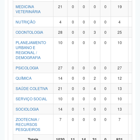
MEDICINA
21
0
0
0
0
19
2
VETERINÁRIA
NUTRIÇÃO
4
0
0
0
0
4
0
ODONTOLOGIA
28
0
0
3
0
25
0
PLANEJAMENTO
10
0
0
0
0
10
0
URBANO E
REGIONAL /
DEMOGRAFIA
PSICOLOGIA
27
0
0
0
0
27
0
QUÍMICA
14
0
0
2
0
12
0
SAÚDE COLETIVA
21
0
0
4
0
13
4
SERVIÇO SOCIAL
10
0
0
0
0
10
0
SOCIOLOGIA
14
0
1
0
0
13
0
ZOOTECNIA /
7
0
0
0
0
7
0
RECURSOS
PESQUEIROS
Totais
1030
11
14
31
0
921
53