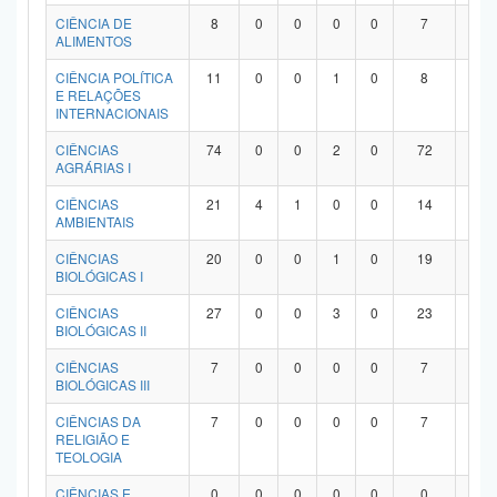
Planalto
CIÊNCIA DE
8
0
0
0
0
7
1
ALIMENTOS
CIÊNCIA POLÍTICA
11
0
0
1
0
8
2
E RELAÇÕES
INTERNACIONAIS
CIÊNCIAS
74
0
0
2
0
72
0
AGRÁRIAS I
CIÊNCIAS
21
4
1
0
0
14
2
AMBIENTAIS
CIÊNCIAS
20
0
0
1
0
19
0
BIOLÓGICAS I
CIÊNCIAS
27
0
0
3
0
23
1
BIOLÓGICAS II
CIÊNCIAS
7
0
0
0
0
7
0
BIOLÓGICAS III
CIÊNCIAS DA
7
0
0
0
0
7
0
RELIGIÃO E
TEOLOGIA
CIÊNCIAS E
0
0
0
0
0
0
0