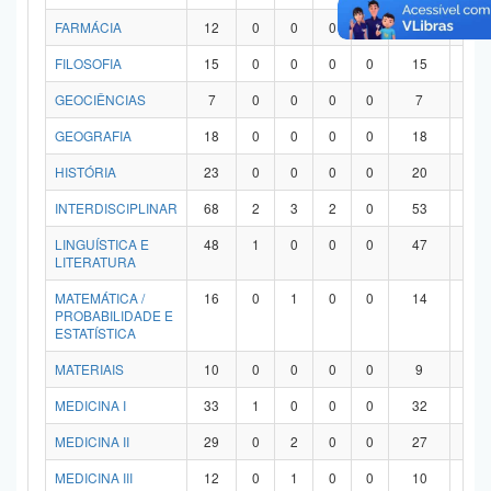
FARMÁCIA
12
0
0
0
0
12
0
FILOSOFIA
15
0
0
0
0
15
0
GEOCIÊNCIAS
7
0
0
0
0
7
0
GEOGRAFIA
18
0
0
0
0
18
0
HISTÓRIA
23
0
0
0
0
20
3
INTERDISCIPLINAR
68
2
3
2
0
53
8
LINGUÍSTICA E
48
1
0
0
0
47
0
LITERATURA
MATEMÁTICA /
16
0
1
0
0
14
1
PROBABILIDADE E
ESTATÍSTICA
MATERIAIS
10
0
0
0
0
9
1
MEDICINA I
33
1
0
0
0
32
0
MEDICINA II
29
0
2
0
0
27
0
MEDICINA III
12
0
1
0
0
10
1