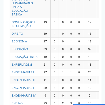
HUMANIDADES
PARA A
EDUCAÇÃO
BÁSICA
COMUNICAÇÃO E
19
0
0
0
0
19
0
INFORMAÇÃO
DIREITO
19
1
0
0
0
18
0
ECONOMIA
17
0
0
1
0
13
3
EDUCAÇÃO
39
0
0
0
0
39
0
EDUCAÇÃO FÍSICA
19
0
0
0
0
19
0
ENFERMAGEM
21
0
0
0
0
18
3
ENGENHARIAS I
27
1
1
1
0
24
0
ENGENHARIAS II
11
0
0
0
0
11
0
ENGENHARIAS III
20
1
0
0
0
19
0
ENGENHARIAS IV
9
0
0
0
0
9
0
ENSINO
23
0
2
3
0
13
5