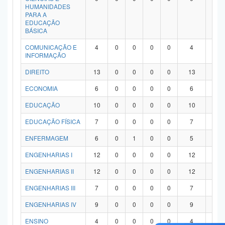
HUMANIDADES
PARA A
EDUCAÇÃO
BÁSICA
COMUNICAÇÃO E
4
0
0
0
0
4
0
INFORMAÇÃO
DIREITO
13
0
0
0
0
13
0
ECONOMIA
6
0
0
0
0
6
0
EDUCAÇÃO
10
0
0
0
0
10
0
EDUCAÇÃO FÍSICA
7
0
0
0
0
7
0
ENFERMAGEM
6
0
1
0
0
5
0
ENGENHARIAS I
12
0
0
0
0
12
0
ENGENHARIAS II
12
0
0
0
0
12
0
ENGENHARIAS III
7
0
0
0
0
7
0
ENGENHARIAS IV
9
0
0
0
0
9
0
ENSINO
4
0
0
0
0
4
0