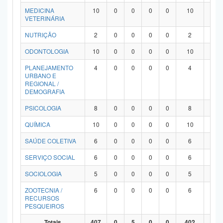
MEDICINA
10
0
0
0
0
10
0
VETERINÁRIA
NUTRIÇÃO
2
0
0
0
0
2
0
ODONTOLOGIA
10
0
0
0
0
10
0
PLANEJAMENTO
4
0
0
0
0
4
0
URBANO E
REGIONAL /
DEMOGRAFIA
PSICOLOGIA
8
0
0
0
0
8
0
QUÍMICA
10
0
0
0
0
10
0
SAÚDE COLETIVA
6
0
0
0
0
6
0
SERVIÇO SOCIAL
6
0
0
0
0
6
0
SOCIOLOGIA
5
0
0
0
0
5
0
ZOOTECNIA /
6
0
0
0
0
6
0
RECURSOS
PESQUEIROS
Totais
407
0
5
0
0
402
0