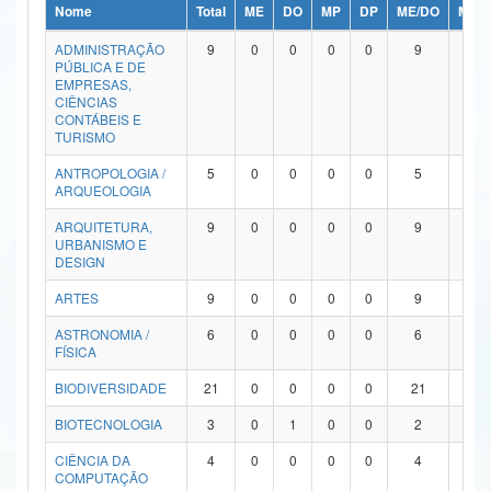
Nome
Total
ME
DO
MP
DP
ME/DO
MP/
Ministério da Ciência, Tecnologia, Inovações e Comunicações
ADMINISTRAÇÃO
9
0
0
0
0
9
0
PÚBLICA E DE
Ministério do Meio Ambiente
EMPRESAS,
CIÊNCIAS
Ministério do Turismo
CONTÁBEIS E
TURISMO
Ministério do Desenvolvimento Regional
ANTROPOLOGIA /
5
0
0
0
0
5
0
ARQUEOLOGIA
Controladoria-Geral da União
ARQUITETURA,
9
0
0
0
0
9
0
URBANISMO E
Ministério da Mulher, da Família e dos Direitos Humanos
DESIGN
Secretaria-Geral
ARTES
9
0
0
0
0
9
0
ASTRONOMIA /
6
0
0
0
0
6
0
Secretaria de Governo
FÍSICA
Gabinete de Segurança Institucional
BIODIVERSIDADE
21
0
0
0
0
21
0
Advocacia-Geral da União
BIOTECNOLOGIA
3
0
1
0
0
2
0
CIÊNCIA DA
4
0
0
0
0
4
0
Banco Central do Brasil
COMPUTAÇÃO