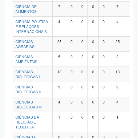
Planalto
CIÊNCIA DE
7
0
0
0
0
7
0
ALIMENTOS
CIÊNCIA POLÍTICA
4
0
0
0
0
4
0
E RELAÇÕES
INTERNACIONAIS
CIÊNCIAS
25
0
0
0
0
25
0
AGRÁRIAS I
CIÊNCIAS
5
0
2
0
0
3
0
AMBIENTAIS
CIÊNCIAS
13
0
0
0
0
13
0
BIOLÓGICAS I
CIÊNCIAS
9
0
0
0
0
9
0
BIOLÓGICAS II
CIÊNCIAS
4
0
0
0
0
4
0
BIOLÓGICAS III
CIÊNCIAS DA
1
0
0
0
0
1
0
RELIGIÃO E
TEOLOGIA
CIÊNCIAS E
0
0
0
0
0
0
0