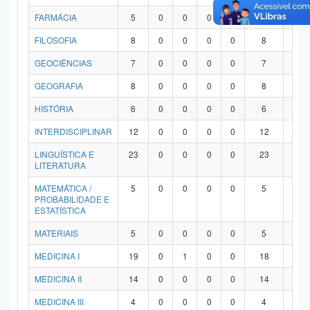
FARMÁCIA
5
0
0
0
0
5
0
FILOSOFIA
8
0
0
0
0
8
0
GEOCIÊNCIAS
7
0
0
0
0
7
0
GEOGRAFIA
8
0
0
0
0
8
0
HISTÓRIA
6
0
0
0
0
6
0
INTERDISCIPLINAR
12
0
0
0
0
12
0
LINGUÍSTICA E
23
0
0
0
0
23
0
LITERATURA
MATEMÁTICA /
5
0
0
0
0
5
0
PROBABILIDADE E
ESTATÍSTICA
MATERIAIS
5
0
0
0
0
5
0
MEDICINA I
19
0
1
0
0
18
0
MEDICINA II
14
0
0
0
0
14
0
MEDICINA III
4
0
0
0
0
4
0