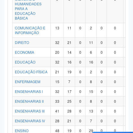
HUMANIDADES
PARA A
EDUCAÇÃO
BÁSICA
COMUNICAÇÃO E
13
11
0
2
0
0
0
INFORMAÇÃO
DIREITO
32
21
0
11
0
0
0
ECONOMIA
20
14
0
6
0
0
0
EDUCAÇÃO
32
16
0
16
0
0
0
EDUCAÇÃO FÍSICA
21
19
0
2
0
0
0
ENFERMAGEM
15
7
0
8
0
0
0
ENGENHARIAS I
32
17
0
15
0
0
0
ENGENHARIAS II
33
25
0
8
0
0
0
ENGENHARIAS III
41
28
0
13
0
0
0
ENGENHARIAS IV
28
21
0
7
0
0
0
ENSINO
48
19
0
29
0
0
0