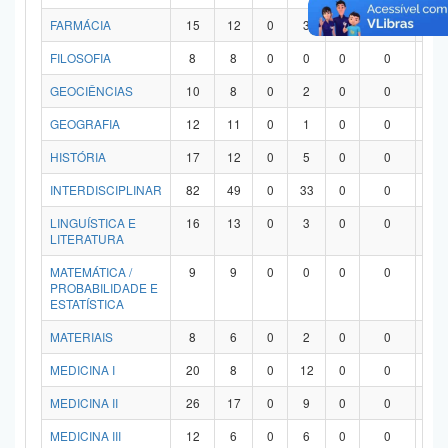
FARMÁCIA
15
12
0
3
0
0
0
FILOSOFIA
8
8
0
0
0
0
0
GEOCIÊNCIAS
10
8
0
2
0
0
0
GEOGRAFIA
12
11
0
1
0
0
0
HISTÓRIA
17
12
0
5
0
0
0
INTERDISCIPLINAR
82
49
0
33
0
0
0
LINGUÍSTICA E
16
13
0
3
0
0
0
LITERATURA
MATEMÁTICA /
9
9
0
0
0
0
0
PROBABILIDADE E
ESTATÍSTICA
MATERIAIS
8
6
0
2
0
0
0
MEDICINA I
20
8
0
12
0
0
0
MEDICINA II
26
17
0
9
0
0
0
MEDICINA III
12
6
0
6
0
0
0