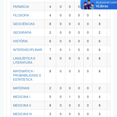
FARMÁCIA
4
0
0
0
0
4
0
FILOSOFIA
4
0
0
0
0
4
0
GEOCIÊNCIAS
8
0
0
0
0
8
0
GEOGRAFIA
2
0
0
0
0
2
0
HISTÓRIA
6
0
0
0
0
6
0
INTERDISCIPLINAR
7
0
1
0
0
6
0
LINGUÍSTICA E
8
0
0
0
0
8
0
LITERATURA
MATEMÁTICA /
8
0
0
0
0
8
0
PROBABILIDADE E
ESTATÍSTICA
MATERIAIS
2
0
0
0
0
2
0
MEDICINA I
5
0
1
0
0
4
0
MEDICINA II
8
0
0
0
0
8
0
MEDICINA III
3
0
0
0
0
3
0