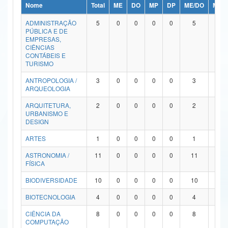
Nome
Total
ME
DO
MP
DP
ME/DO
MP/
Ministério da Ciência, Tecnologia, Inovações e Comunicações
ADMINISTRAÇÃO
5
0
0
0
0
5
0
PÚBLICA E DE
Ministério do Meio Ambiente
EMPRESAS,
CIÊNCIAS
Ministério do Turismo
CONTÁBEIS E
TURISMO
Ministério do Desenvolvimento Regional
ANTROPOLOGIA /
3
0
0
0
0
3
0
ARQUEOLOGIA
Controladoria-Geral da União
ARQUITETURA,
2
0
0
0
0
2
0
URBANISMO E
Ministério da Mulher, da Família e dos Direitos Humanos
DESIGN
Secretaria-Geral
ARTES
1
0
0
0
0
1
0
ASTRONOMIA /
11
0
0
0
0
11
0
Secretaria de Governo
FÍSICA
Gabinete de Segurança Institucional
BIODIVERSIDADE
10
0
0
0
0
10
0
Advocacia-Geral da União
BIOTECNOLOGIA
4
0
0
0
0
4
0
CIÊNCIA DA
8
0
0
0
0
8
0
Banco Central do Brasil
COMPUTAÇÃO