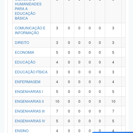
HUMANIDADES
PARA A
EDUCAÇÃO
BÁSICA
COMUNICAÇÃO E
3
0
0
0
0
3
0
INFORMAÇÃO
DIREITO
3
0
0
0
0
3
0
ECONOMIA
5
0
0
0
0
5
0
EDUCAÇÃO
4
0
0
0
0
4
0
EDUCAÇÃO FÍSICA
3
0
0
0
0
3
0
ENFERMAGEM
4
0
0
0
0
4
0
ENGENHARIAS I
5
0
0
0
0
5
0
ENGENHARIAS II
10
0
0
0
0
10
0
ENGENHARIAS III
7
0
0
0
0
7
0
ENGENHARIAS IV
5
0
0
0
0
5
0
ENSINO
4
0
0
0
0
4
0