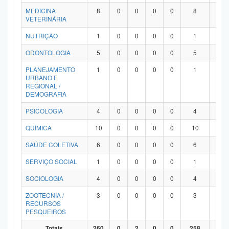
MEDICINA
8
0
0
0
0
8
0
VETERINÁRIA
NUTRIÇÃO
1
0
0
0
0
1
0
ODONTOLOGIA
5
0
0
0
0
5
0
PLANEJAMENTO
1
0
0
0
0
1
0
URBANO E
REGIONAL /
DEMOGRAFIA
PSICOLOGIA
4
0
0
0
0
4
0
QUÍMICA
10
0
0
0
0
10
0
SAÚDE COLETIVA
6
0
0
0
0
6
0
SERVIÇO SOCIAL
1
0
0
0
0
1
0
SOCIOLOGIA
4
0
0
0
0
4
0
ZOOTECNIA /
3
0
0
0
0
3
0
RECURSOS
PESQUEIROS
Totais
260
0
2
0
0
258
0