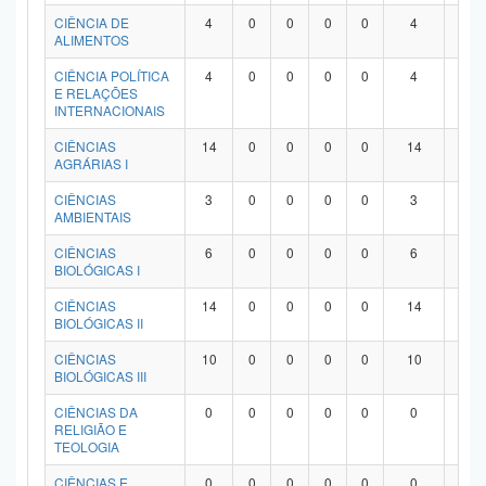
Planalto
CIÊNCIA DE
4
0
0
0
0
4
0
ALIMENTOS
CIÊNCIA POLÍTICA
4
0
0
0
0
4
0
E RELAÇÕES
INTERNACIONAIS
CIÊNCIAS
14
0
0
0
0
14
0
AGRÁRIAS I
CIÊNCIAS
3
0
0
0
0
3
0
AMBIENTAIS
CIÊNCIAS
6
0
0
0
0
6
0
BIOLÓGICAS I
CIÊNCIAS
14
0
0
0
0
14
0
BIOLÓGICAS II
CIÊNCIAS
10
0
0
0
0
10
0
BIOLÓGICAS III
CIÊNCIAS DA
0
0
0
0
0
0
0
RELIGIÃO E
TEOLOGIA
CIÊNCIAS E
0
0
0
0
0
0
0