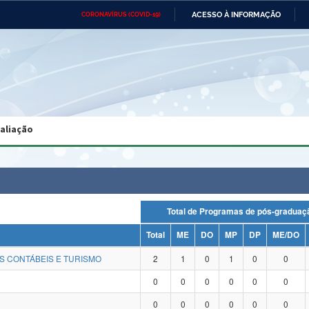
ACESSO À INFORMAÇÃO
CORONAVÍRUS (COVID-19)
Ministério da Defesa
Ministério das Relações
Mini
Exteriores
IR
PARA
O
CONTEÚDO
Ministério da Cidadania
Ministério da Saúde
Mini
Ministério do Desenvolvimento
Controladoria-Geral da União
Minis
Regional
e do
valiação
Advocacia-Geral da União
Banco Central do Brasil
Plana
Total de Programas de pós-grad
Total
ME
DO
MP
DP
ME/DO
S CONTÁBEIS E TURISMO
2
1
0
1
0
0
0
0
0
0
0
0
0
0
0
0
0
0