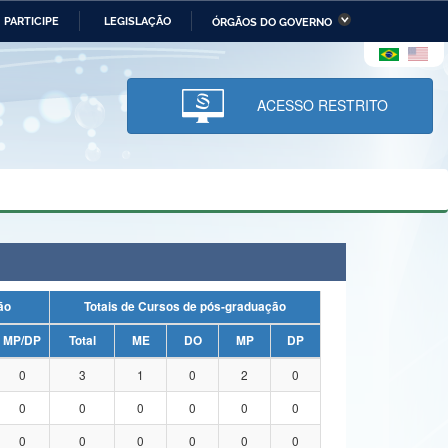
PARTICIPE
LEGISLAÇÃO
ÓRGÃOS DO GOVERNO
stério da Economia
Ministério da Infraestrutura
stério de Minas e Energia
Ministério da Ciência,
Tecnologia, Inovações e
ACESSO RESTRITO
Comunicações
tério da Mulher, da Família
Secretaria-Geral
s Direitos Humanos
lto
uação
Totais de Cursos de pós-graduação
MP/DP
Total
ME
DO
MP
DP
0
3
1
0
2
0
0
0
0
0
0
0
0
0
0
0
0
0