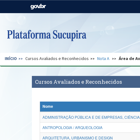
Casa Civil
Ministério da Justiça e
Segurança Pública
Ministério da Agricultura,
Ministério da Educação
Pecuária e Abastecimento
Ministério do Meio Ambiente
Ministério do Turismo
INÍCIO
Cursos Avaliados e Reconhecidos
Nota A
Área de A
Secretaria de Governo
Gabinete de Segurança
Institucional
Cursos Avaliados e Reconhecidos
Nome
ADMINISTRAÇÃO PÚBLICA E DE EMPRESAS, CIÊNCIA
ANTROPOLOGIA / ARQUEOLOGIA
ARQUITETURA, URBANISMO E DESIGN