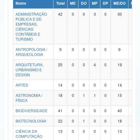
Nome
Total
ME
DO
MP
DP
ME/DO
MP/
Ministério da Ciência, Tecnologia, Inovações e Comunicações
ADMINISTRAÇÃO
42
0
0
3
0
30
9
PÚBLICA E DE
Ministério do Meio Ambiente
EMPRESAS,
CIÊNCIAS
Ministério do Turismo
CONTÁBEIS E
TURISMO
Ministério do Desenvolvimento Regional
ANTROPOLOGIA /
9
0
0
0
0
9
0
ARQUEOLOGIA
Controladoria-Geral da União
ARQUITETURA,
25
0
0
4
0
19
2
URBANISMO E
Ministério da Mulher, da Família e dos Direitos Humanos
DESIGN
Secretaria-Geral
ARTES
14
0
0
0
0
14
0
ASTRONOMIA /
18
0
1
1
0
15
1
Secretaria de Governo
FÍSICA
Gabinete de Segurança Institucional
BIODIVERSIDADE
41
0
0
0
0
40
1
Advocacia-Geral da União
BIOTECNOLOGIA
22
0
1
0
0
18
3
CIÊNCIA DA
13
0
0
0
0
13
0
Banco Central do Brasil
COMPUTAÇÃO