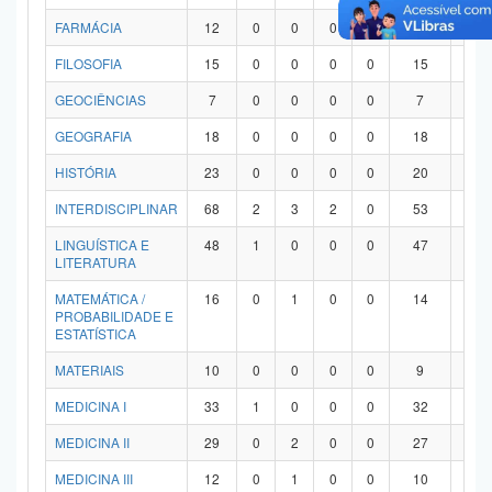
FARMÁCIA
12
0
0
0
0
12
0
FILOSOFIA
15
0
0
0
0
15
0
GEOCIÊNCIAS
7
0
0
0
0
7
0
GEOGRAFIA
18
0
0
0
0
18
0
HISTÓRIA
23
0
0
0
0
20
3
INTERDISCIPLINAR
68
2
3
2
0
53
8
LINGUÍSTICA E
48
1
0
0
0
47
0
LITERATURA
MATEMÁTICA /
16
0
1
0
0
14
1
PROBABILIDADE E
ESTATÍSTICA
MATERIAIS
10
0
0
0
0
9
1
MEDICINA I
33
1
0
0
0
32
0
MEDICINA II
29
0
2
0
0
27
0
MEDICINA III
12
0
1
0
0
10
1