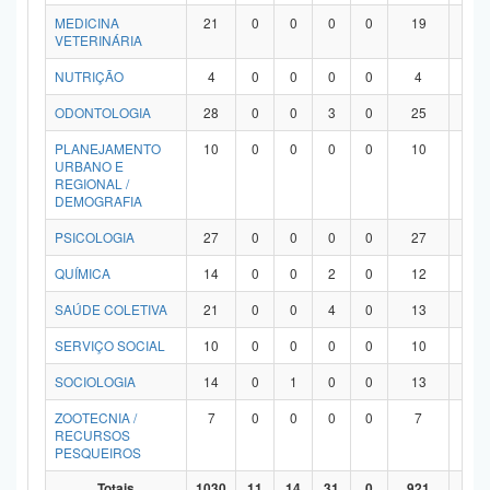
MEDICINA
21
0
0
0
0
19
2
VETERINÁRIA
NUTRIÇÃO
4
0
0
0
0
4
0
ODONTOLOGIA
28
0
0
3
0
25
0
PLANEJAMENTO
10
0
0
0
0
10
0
URBANO E
REGIONAL /
DEMOGRAFIA
PSICOLOGIA
27
0
0
0
0
27
0
QUÍMICA
14
0
0
2
0
12
0
SAÚDE COLETIVA
21
0
0
4
0
13
4
SERVIÇO SOCIAL
10
0
0
0
0
10
0
SOCIOLOGIA
14
0
1
0
0
13
0
ZOOTECNIA /
7
0
0
0
0
7
0
RECURSOS
PESQUEIROS
Totais
1030
11
14
31
0
921
53