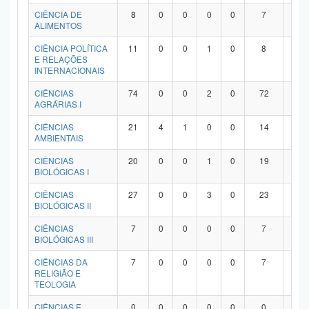
Planalto
CIÊNCIA DE
8
0
0
0
0
7
1
ALIMENTOS
CIÊNCIA POLÍTICA
11
0
0
1
0
8
2
E RELAÇÕES
INTERNACIONAIS
CIÊNCIAS
74
0
0
2
0
72
0
AGRÁRIAS I
CIÊNCIAS
21
4
1
0
0
14
2
AMBIENTAIS
CIÊNCIAS
20
0
0
1
0
19
0
BIOLÓGICAS I
CIÊNCIAS
27
0
0
3
0
23
1
BIOLÓGICAS II
CIÊNCIAS
7
0
0
0
0
7
0
BIOLÓGICAS III
CIÊNCIAS DA
7
0
0
0
0
7
0
RELIGIÃO E
TEOLOGIA
CIÊNCIAS E
0
0
0
0
0
0
0