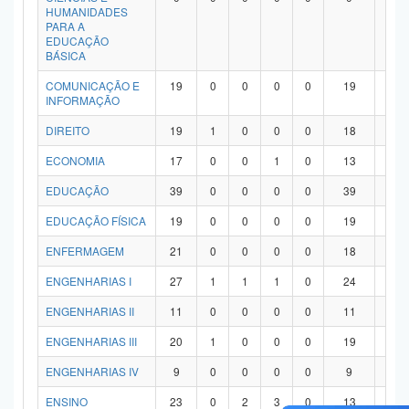
HUMANIDADES
PARA A
EDUCAÇÃO
BÁSICA
COMUNICAÇÃO E
19
0
0
0
0
19
0
INFORMAÇÃO
DIREITO
19
1
0
0
0
18
0
ECONOMIA
17
0
0
1
0
13
3
EDUCAÇÃO
39
0
0
0
0
39
0
EDUCAÇÃO FÍSICA
19
0
0
0
0
19
0
ENFERMAGEM
21
0
0
0
0
18
3
ENGENHARIAS I
27
1
1
1
0
24
0
ENGENHARIAS II
11
0
0
0
0
11
0
ENGENHARIAS III
20
1
0
0
0
19
0
ENGENHARIAS IV
9
0
0
0
0
9
0
ENSINO
23
0
2
3
0
13
5