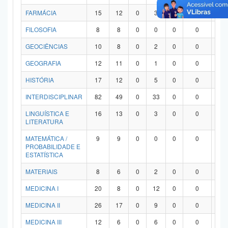
FARMÁCIA
15
12
0
3
0
0
0
FILOSOFIA
8
8
0
0
0
0
0
GEOCIÊNCIAS
10
8
0
2
0
0
0
GEOGRAFIA
12
11
0
1
0
0
0
HISTÓRIA
17
12
0
5
0
0
0
INTERDISCIPLINAR
82
49
0
33
0
0
0
LINGUÍSTICA E
16
13
0
3
0
0
0
LITERATURA
MATEMÁTICA /
9
9
0
0
0
0
0
PROBABILIDADE E
ESTATÍSTICA
MATERIAIS
8
6
0
2
0
0
0
MEDICINA I
20
8
0
12
0
0
0
MEDICINA II
26
17
0
9
0
0
0
MEDICINA III
12
6
0
6
0
0
0