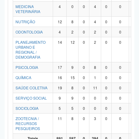
MEDICINA
4
0
0
4
0
0
0
VETERINÁRIA
NUTRIÇÃO
12
8
0
4
0
0
0
ODONTOLOGIA
4
2
0
2
0
0
0
PLANEJAMENTO
14
12
0
2
0
0
0
URBANO E
REGIONAL /
DEMOGRAFIA
PSICOLOGIA
17
9
0
8
0
0
0
QUÍMICA
16
15
0
1
0
0
0
SAÚDE COLETIVA
19
8
0
11
0
0
0
SERVIÇO SOCIAL
9
9
0
0
0
0
0
SOCIOLOGIA
5
5
0
0
0
0
0
ZOOTECNIA /
11
8
0
3
0
0
0
RECURSOS
PESQUEIROS
Totais
891
597
0
294
0
0
0