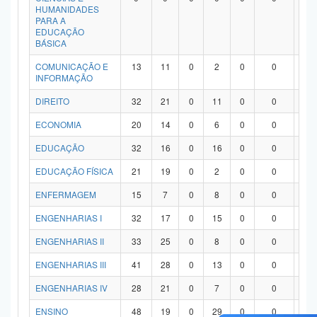
HUMANIDADES
PARA A
EDUCAÇÃO
BÁSICA
COMUNICAÇÃO E
13
11
0
2
0
0
0
INFORMAÇÃO
DIREITO
32
21
0
11
0
0
0
ECONOMIA
20
14
0
6
0
0
0
EDUCAÇÃO
32
16
0
16
0
0
0
EDUCAÇÃO FÍSICA
21
19
0
2
0
0
0
ENFERMAGEM
15
7
0
8
0
0
0
ENGENHARIAS I
32
17
0
15
0
0
0
ENGENHARIAS II
33
25
0
8
0
0
0
ENGENHARIAS III
41
28
0
13
0
0
0
ENGENHARIAS IV
28
21
0
7
0
0
0
ENSINO
48
19
0
29
0
0
0