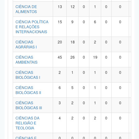
Planalto
CIÊNCIA DE
13
12
0
1
0
0
0
ALIMENTOS
CIÊNCIA POLÍTICA
15
9
0
6
0
0
0
E RELAÇÕES
INTERNACIONAIS
CIÊNCIAS
20
18
0
2
0
0
0
AGRÁRIAS I
CIÊNCIAS
45
26
0
19
0
0
0
AMBIENTAIS
CIÊNCIAS
2
1
0
1
0
0
0
BIOLÓGICAS I
CIÊNCIAS
6
5
0
1
0
0
0
BIOLÓGICAS II
CIÊNCIAS
3
2
0
1
0
0
0
BIOLÓGICAS III
CIÊNCIAS DA
4
2
0
2
0
0
0
RELIGIÃO E
TEOLOGIA
CIÊNCIAS E
0
0
0
0
0
0
0