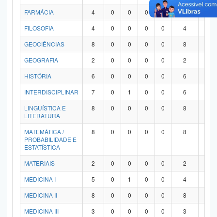
FARMÁCIA
4
0
0
0
0
4
0
FILOSOFIA
4
0
0
0
0
4
0
GEOCIÊNCIAS
8
0
0
0
0
8
0
GEOGRAFIA
2
0
0
0
0
2
0
HISTÓRIA
6
0
0
0
0
6
0
INTERDISCIPLINAR
7
0
1
0
0
6
0
LINGUÍSTICA E
8
0
0
0
0
8
0
LITERATURA
MATEMÁTICA /
8
0
0
0
0
8
0
PROBABILIDADE E
ESTATÍSTICA
MATERIAIS
2
0
0
0
0
2
0
MEDICINA I
5
0
1
0
0
4
0
MEDICINA II
8
0
0
0
0
8
0
MEDICINA III
3
0
0
0
0
3
0