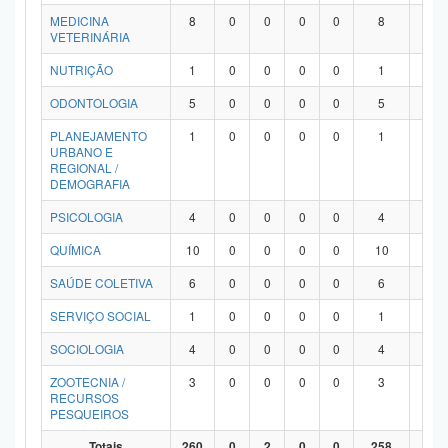
MEDICINA
8
0
0
0
0
8
0
VETERINÁRIA
NUTRIÇÃO
1
0
0
0
0
1
0
ODONTOLOGIA
5
0
0
0
0
5
0
PLANEJAMENTO
1
0
0
0
0
1
0
URBANO E
REGIONAL /
DEMOGRAFIA
PSICOLOGIA
4
0
0
0
0
4
0
QUÍMICA
10
0
0
0
0
10
0
SAÚDE COLETIVA
6
0
0
0
0
6
0
SERVIÇO SOCIAL
1
0
0
0
0
1
0
SOCIOLOGIA
4
0
0
0
0
4
0
ZOOTECNIA /
3
0
0
0
0
3
0
RECURSOS
PESQUEIROS
Totais
260
0
2
0
0
258
0