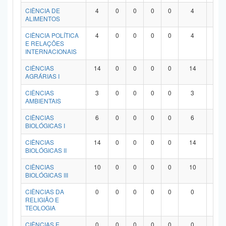
Planalto
CIÊNCIA DE
4
0
0
0
0
4
0
ALIMENTOS
CIÊNCIA POLÍTICA
4
0
0
0
0
4
0
E RELAÇÕES
INTERNACIONAIS
CIÊNCIAS
14
0
0
0
0
14
0
AGRÁRIAS I
CIÊNCIAS
3
0
0
0
0
3
0
AMBIENTAIS
CIÊNCIAS
6
0
0
0
0
6
0
BIOLÓGICAS I
CIÊNCIAS
14
0
0
0
0
14
0
BIOLÓGICAS II
CIÊNCIAS
10
0
0
0
0
10
0
BIOLÓGICAS III
CIÊNCIAS DA
0
0
0
0
0
0
0
RELIGIÃO E
TEOLOGIA
CIÊNCIAS E
0
0
0
0
0
0
0