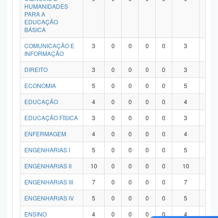
HUMANIDADES
PARA A
EDUCAÇÃO
BÁSICA
COMUNICAÇÃO E
3
0
0
0
0
3
0
INFORMAÇÃO
DIREITO
3
0
0
0
0
3
0
ECONOMIA
5
0
0
0
0
5
0
EDUCAÇÃO
4
0
0
0
0
4
0
EDUCAÇÃO FÍSICA
3
0
0
0
0
3
0
ENFERMAGEM
4
0
0
0
0
4
0
ENGENHARIAS I
5
0
0
0
0
5
0
ENGENHARIAS II
10
0
0
0
0
10
0
ENGENHARIAS III
7
0
0
0
0
7
0
ENGENHARIAS IV
5
0
0
0
0
5
0
ENSINO
4
0
0
0
0
4
0