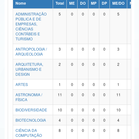
Nome
Total
ME
DO
MP
DP
ME/DO
MP/
Ministério da Ciência, Tecnologia, Inovações e Comunicações
ADMINISTRAÇÃO
5
0
0
0
0
5
0
PÚBLICA E DE
Ministério do Meio Ambiente
EMPRESAS,
CIÊNCIAS
Ministério do Turismo
CONTÁBEIS E
TURISMO
Ministério do Desenvolvimento Regional
ANTROPOLOGIA /
3
0
0
0
0
3
0
ARQUEOLOGIA
Controladoria-Geral da União
ARQUITETURA,
2
0
0
0
0
2
0
URBANISMO E
Ministério da Mulher, da Família e dos Direitos Humanos
DESIGN
Secretaria-Geral
ARTES
1
0
0
0
0
1
0
ASTRONOMIA /
11
0
0
0
0
11
0
Secretaria de Governo
FÍSICA
Gabinete de Segurança Institucional
BIODIVERSIDADE
10
0
0
0
0
10
0
Advocacia-Geral da União
BIOTECNOLOGIA
4
0
0
0
0
4
0
CIÊNCIA DA
8
0
0
0
0
8
0
Banco Central do Brasil
COMPUTAÇÃO