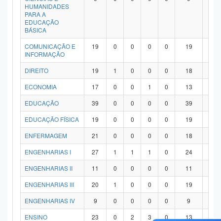
HUMANIDADES
PARA A
EDUCAÇÃO
BÁSICA
COMUNICAÇÃO E
19
0
0
0
0
19
0
INFORMAÇÃO
DIREITO
19
1
0
0
0
18
0
ECONOMIA
17
0
0
1
0
13
3
EDUCAÇÃO
39
0
0
0
0
39
0
EDUCAÇÃO FÍSICA
19
0
0
0
0
19
0
ENFERMAGEM
21
0
0
0
0
18
3
ENGENHARIAS I
27
1
1
1
0
24
0
ENGENHARIAS II
11
0
0
0
0
11
0
ENGENHARIAS III
20
1
0
0
0
19
0
ENGENHARIAS IV
9
0
0
0
0
9
0
ENSINO
23
0
2
3
0
13
5