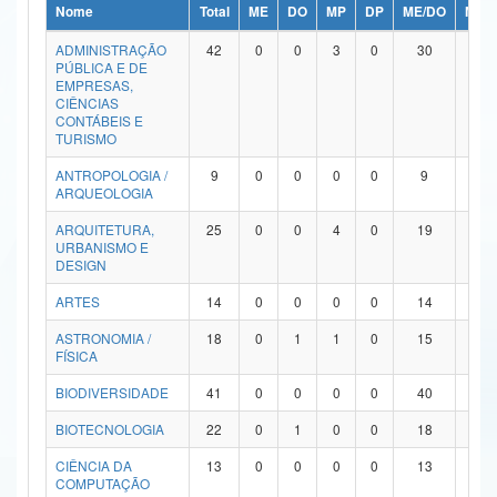
Nome
Total
ME
DO
MP
DP
ME/DO
MP/
Ministério da Ciência, Tecnologia, Inovações e Comunicações
ADMINISTRAÇÃO
42
0
0
3
0
30
9
PÚBLICA E DE
Ministério do Meio Ambiente
EMPRESAS,
CIÊNCIAS
Ministério do Turismo
CONTÁBEIS E
TURISMO
Ministério do Desenvolvimento Regional
ANTROPOLOGIA /
9
0
0
0
0
9
0
ARQUEOLOGIA
Controladoria-Geral da União
ARQUITETURA,
25
0
0
4
0
19
2
URBANISMO E
Ministério da Mulher, da Família e dos Direitos Humanos
DESIGN
Secretaria-Geral
ARTES
14
0
0
0
0
14
0
ASTRONOMIA /
18
0
1
1
0
15
1
Secretaria de Governo
FÍSICA
Gabinete de Segurança Institucional
BIODIVERSIDADE
41
0
0
0
0
40
1
Advocacia-Geral da União
BIOTECNOLOGIA
22
0
1
0
0
18
3
CIÊNCIA DA
13
0
0
0
0
13
0
Banco Central do Brasil
COMPUTAÇÃO