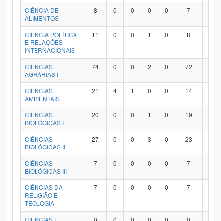
Planalto
CIÊNCIA DE
8
0
0
0
0
7
1
ALIMENTOS
CIÊNCIA POLÍTICA
11
0
0
1
0
8
2
E RELAÇÕES
INTERNACIONAIS
CIÊNCIAS
74
0
0
2
0
72
0
AGRÁRIAS I
CIÊNCIAS
21
4
1
0
0
14
2
AMBIENTAIS
CIÊNCIAS
20
0
0
1
0
19
0
BIOLÓGICAS I
CIÊNCIAS
27
0
0
3
0
23
1
BIOLÓGICAS II
CIÊNCIAS
7
0
0
0
0
7
0
BIOLÓGICAS III
CIÊNCIAS DA
7
0
0
0
0
7
0
RELIGIÃO E
TEOLOGIA
CIÊNCIAS E
0
0
0
0
0
0
0