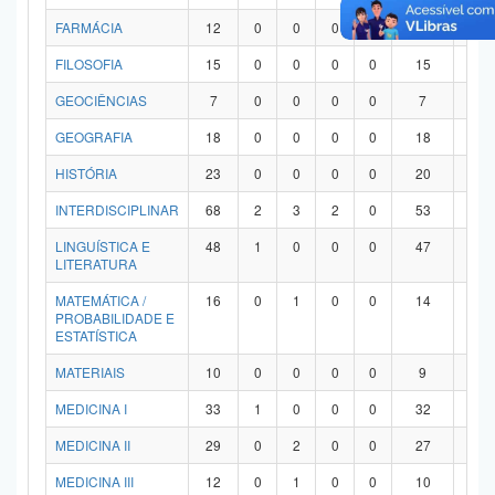
FARMÁCIA
12
0
0
0
0
12
0
FILOSOFIA
15
0
0
0
0
15
0
GEOCIÊNCIAS
7
0
0
0
0
7
0
GEOGRAFIA
18
0
0
0
0
18
0
HISTÓRIA
23
0
0
0
0
20
3
INTERDISCIPLINAR
68
2
3
2
0
53
8
LINGUÍSTICA E
48
1
0
0
0
47
0
LITERATURA
MATEMÁTICA /
16
0
1
0
0
14
1
PROBABILIDADE E
ESTATÍSTICA
MATERIAIS
10
0
0
0
0
9
1
MEDICINA I
33
1
0
0
0
32
0
MEDICINA II
29
0
2
0
0
27
0
MEDICINA III
12
0
1
0
0
10
1