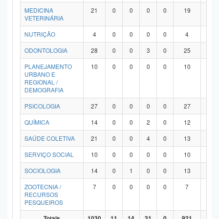
MEDICINA
21
0
0
0
0
19
2
VETERINÁRIA
NUTRIÇÃO
4
0
0
0
0
4
0
ODONTOLOGIA
28
0
0
3
0
25
0
PLANEJAMENTO
10
0
0
0
0
10
0
URBANO E
REGIONAL /
DEMOGRAFIA
PSICOLOGIA
27
0
0
0
0
27
0
QUÍMICA
14
0
0
2
0
12
0
SAÚDE COLETIVA
21
0
0
4
0
13
4
SERVIÇO SOCIAL
10
0
0
0
0
10
0
SOCIOLOGIA
14
0
1
0
0
13
0
ZOOTECNIA /
7
0
0
0
0
7
0
RECURSOS
PESQUEIROS
Totais
1030
11
14
31
0
921
53