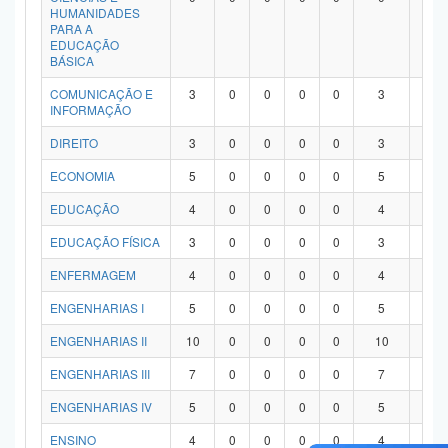
HUMANIDADES
PARA A
EDUCAÇÃO
BÁSICA
COMUNICAÇÃO E
3
0
0
0
0
3
0
INFORMAÇÃO
DIREITO
3
0
0
0
0
3
0
ECONOMIA
5
0
0
0
0
5
0
EDUCAÇÃO
4
0
0
0
0
4
0
EDUCAÇÃO FÍSICA
3
0
0
0
0
3
0
ENFERMAGEM
4
0
0
0
0
4
0
ENGENHARIAS I
5
0
0
0
0
5
0
ENGENHARIAS II
10
0
0
0
0
10
0
ENGENHARIAS III
7
0
0
0
0
7
0
ENGENHARIAS IV
5
0
0
0
0
5
0
ENSINO
4
0
0
0
0
4
0