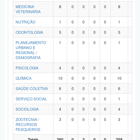
MEDICINA
8
0
0
0
0
8
0
VETERINÁRIA
NUTRIÇÃO
1
0
0
0
0
1
0
ODONTOLOGIA
5
0
0
0
0
5
0
PLANEJAMENTO
1
0
0
0
0
1
0
URBANO E
REGIONAL /
DEMOGRAFIA
PSICOLOGIA
4
0
0
0
0
4
0
QUÍMICA
10
0
0
0
0
10
0
SAÚDE COLETIVA
6
0
0
0
0
6
0
SERVIÇO SOCIAL
1
0
0
0
0
1
0
SOCIOLOGIA
4
0
0
0
0
4
0
ZOOTECNIA /
3
0
0
0
0
3
0
RECURSOS
PESQUEIROS
Totais
260
0
2
0
0
258
0