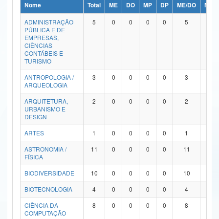
Nome
Total
ME
DO
MP
DP
ME/DO
MP/
Ministério da Ciência, Tecnologia, Inovações e Comunicações
ADMINISTRAÇÃO
5
0
0
0
0
5
0
PÚBLICA E DE
Ministério do Meio Ambiente
EMPRESAS,
CIÊNCIAS
Ministério do Turismo
CONTÁBEIS E
TURISMO
Ministério do Desenvolvimento Regional
ANTROPOLOGIA /
3
0
0
0
0
3
0
ARQUEOLOGIA
Controladoria-Geral da União
ARQUITETURA,
2
0
0
0
0
2
0
URBANISMO E
Ministério da Mulher, da Família e dos Direitos Humanos
DESIGN
Secretaria-Geral
ARTES
1
0
0
0
0
1
0
ASTRONOMIA /
11
0
0
0
0
11
0
Secretaria de Governo
FÍSICA
Gabinete de Segurança Institucional
BIODIVERSIDADE
10
0
0
0
0
10
0
Advocacia-Geral da União
BIOTECNOLOGIA
4
0
0
0
0
4
0
CIÊNCIA DA
8
0
0
0
0
8
0
Banco Central do Brasil
COMPUTAÇÃO