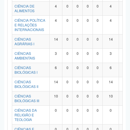
Planalto
CIÊNCIA DE
4
0
0
0
0
4
0
ALIMENTOS
CIÊNCIA POLÍTICA
4
0
0
0
0
4
0
E RELAÇÕES
INTERNACIONAIS
CIÊNCIAS
14
0
0
0
0
14
0
AGRÁRIAS I
CIÊNCIAS
3
0
0
0
0
3
0
AMBIENTAIS
CIÊNCIAS
6
0
0
0
0
6
0
BIOLÓGICAS I
CIÊNCIAS
14
0
0
0
0
14
0
BIOLÓGICAS II
CIÊNCIAS
10
0
0
0
0
10
0
BIOLÓGICAS III
CIÊNCIAS DA
0
0
0
0
0
0
0
RELIGIÃO E
TEOLOGIA
CIÊNCIAS E
0
0
0
0
0
0
0