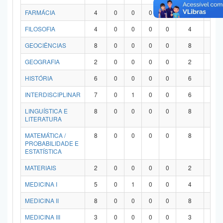
FARMÁCIA
4
0
0
0
0
4
0
FILOSOFIA
4
0
0
0
0
4
0
GEOCIÊNCIAS
8
0
0
0
0
8
0
GEOGRAFIA
2
0
0
0
0
2
0
HISTÓRIA
6
0
0
0
0
6
0
INTERDISCIPLINAR
7
0
1
0
0
6
0
LINGUÍSTICA E
8
0
0
0
0
8
0
LITERATURA
MATEMÁTICA /
8
0
0
0
0
8
0
PROBABILIDADE E
ESTATÍSTICA
MATERIAIS
2
0
0
0
0
2
0
MEDICINA I
5
0
1
0
0
4
0
MEDICINA II
8
0
0
0
0
8
0
MEDICINA III
3
0
0
0
0
3
0