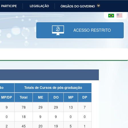
PARTICIPE
LEGISLAÇÃO
ÓRGÃOS DO GOVERNO
stério da Economia
Ministério da Infraestrutura
stério de Minas e Energia
Ministério da Ciência,
Tecnologia, Inovações e
ACESSO RESTRITO
Comunicações
tério da Mulher, da Família
Secretaria-Geral
s Direitos Humanos
lto
uação
Totais de Cursos de pós-graduação
MP/DP
Total
ME
DO
MP
DP
9
78
29
29
13
7
0
18
9
9
0
0
2
45
20
19
5
1