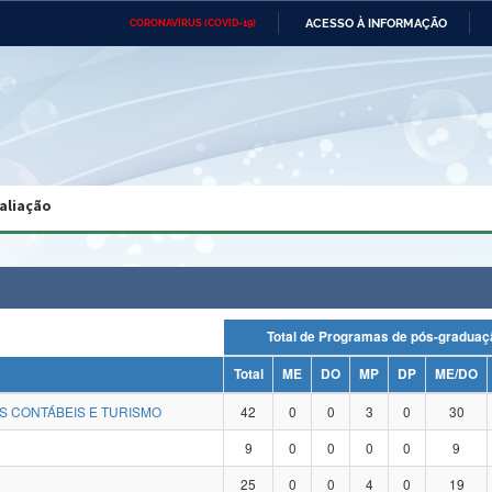
ACESSO À INFORMAÇÃO
CORONAVÍRUS (COVID-19)
Ministério da Defesa
Ministério das Relações
Mini
Exteriores
IR
PARA
O
CONTEÚDO
Ministério da Cidadania
Ministério da Saúde
Mini
Ministério do Desenvolvimento
Controladoria-Geral da União
Minis
Regional
e do
aliação
Advocacia-Geral da União
Banco Central do Brasil
Plana
Total de Programas de pós-grad
Total
ME
DO
MP
DP
ME/DO
S CONTÁBEIS E TURISMO
42
0
0
3
0
30
9
0
0
0
0
9
25
0
0
4
0
19