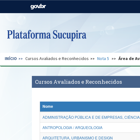
Casa Civil
Ministério da Justiça e
Segurança Pública
Ministério da Agricultura,
Ministério da Educação
Pecuária e Abastecimento
Ministério do Meio Ambiente
Ministério do Turismo
INÍCIO
Cursos Avaliados e Reconhecidos
Nota 5
Área de Av
Secretaria de Governo
Gabinete de Segurança
Institucional
Cursos Avaliados e Reconhecidos
Nome
ADMINISTRAÇÃO PÚBLICA E DE EMPRESAS, CIÊNCIA
ANTROPOLOGIA / ARQUEOLOGIA
ARQUITETURA, URBANISMO E DESIGN