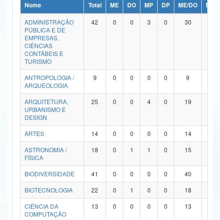
Nome
Total
ME
DO
MP
DP
ME/DO
MP/
Ministério da Ciência, Tecnologia, Inovações e Comunicações
ADMINISTRAÇÃO
42
0
0
3
0
30
9
PÚBLICA E DE
Ministério do Meio Ambiente
EMPRESAS,
CIÊNCIAS
Ministério do Turismo
CONTÁBEIS E
TURISMO
Ministério do Desenvolvimento Regional
ANTROPOLOGIA /
9
0
0
0
0
9
0
ARQUEOLOGIA
Controladoria-Geral da União
ARQUITETURA,
25
0
0
4
0
19
2
URBANISMO E
Ministério da Mulher, da Família e dos Direitos Humanos
DESIGN
Secretaria-Geral
ARTES
14
0
0
0
0
14
0
ASTRONOMIA /
18
0
1
1
0
15
1
Secretaria de Governo
FÍSICA
Gabinete de Segurança Institucional
BIODIVERSIDADE
41
0
0
0
0
40
1
Advocacia-Geral da União
BIOTECNOLOGIA
22
0
1
0
0
18
3
CIÊNCIA DA
13
0
0
0
0
13
0
Banco Central do Brasil
COMPUTAÇÃO