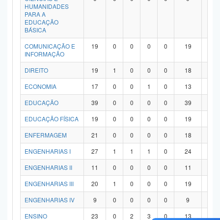
HUMANIDADES
PARA A
EDUCAÇÃO
BÁSICA
COMUNICAÇÃO E
19
0
0
0
0
19
0
INFORMAÇÃO
DIREITO
19
1
0
0
0
18
0
ECONOMIA
17
0
0
1
0
13
3
EDUCAÇÃO
39
0
0
0
0
39
0
EDUCAÇÃO FÍSICA
19
0
0
0
0
19
0
ENFERMAGEM
21
0
0
0
0
18
3
ENGENHARIAS I
27
1
1
1
0
24
0
ENGENHARIAS II
11
0
0
0
0
11
0
ENGENHARIAS III
20
1
0
0
0
19
0
ENGENHARIAS IV
9
0
0
0
0
9
0
ENSINO
23
0
2
3
0
13
5