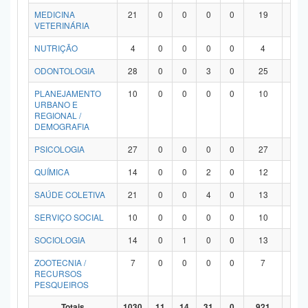
MEDICINA
21
0
0
0
0
19
2
VETERINÁRIA
NUTRIÇÃO
4
0
0
0
0
4
0
ODONTOLOGIA
28
0
0
3
0
25
0
PLANEJAMENTO
10
0
0
0
0
10
0
URBANO E
REGIONAL /
DEMOGRAFIA
PSICOLOGIA
27
0
0
0
0
27
0
QUÍMICA
14
0
0
2
0
12
0
SAÚDE COLETIVA
21
0
0
4
0
13
4
SERVIÇO SOCIAL
10
0
0
0
0
10
0
SOCIOLOGIA
14
0
1
0
0
13
0
ZOOTECNIA /
7
0
0
0
0
7
0
RECURSOS
PESQUEIROS
Totais
1030
11
14
31
0
921
53