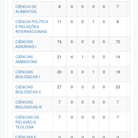
Planalto
CIÊNCIA DE
8
0
0
0
0
7
1
ALIMENTOS
CIÊNCIA POLÍTICA
11
0
0
1
0
8
2
E RELAÇÕES
INTERNACIONAIS
CIÊNCIAS
74
0
0
2
0
72
0
AGRÁRIAS I
CIÊNCIAS
21
4
1
0
0
14
2
AMBIENTAIS
CIÊNCIAS
20
0
0
1
0
19
0
BIOLÓGICAS I
CIÊNCIAS
27
0
0
3
0
23
1
BIOLÓGICAS II
CIÊNCIAS
7
0
0
0
0
7
0
BIOLÓGICAS III
CIÊNCIAS DA
7
0
0
0
0
7
0
RELIGIÃO E
TEOLOGIA
CIÊNCIAS E
0
0
0
0
0
0
0