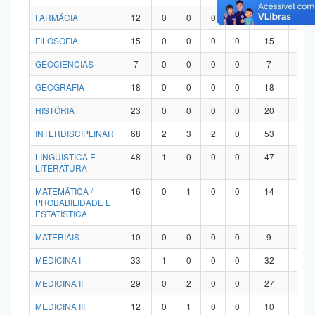
FARMÁCIA
12
0
0
0
0
12
0
FILOSOFIA
15
0
0
0
0
15
0
GEOCIÊNCIAS
7
0
0
0
0
7
0
GEOGRAFIA
18
0
0
0
0
18
0
HISTÓRIA
23
0
0
0
0
20
3
INTERDISCIPLINAR
68
2
3
2
0
53
8
LINGUÍSTICA E
48
1
0
0
0
47
0
LITERATURA
MATEMÁTICA /
16
0
1
0
0
14
1
PROBABILIDADE E
ESTATÍSTICA
MATERIAIS
10
0
0
0
0
9
1
MEDICINA I
33
1
0
0
0
32
0
MEDICINA II
29
0
2
0
0
27
0
MEDICINA III
12
0
1
0
0
10
1