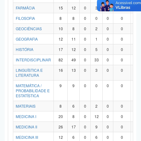
FARMÁCIA
15
12
0
3
0
0
0
FILOSOFIA
8
8
0
0
0
0
0
GEOCIÊNCIAS
10
8
0
2
0
0
0
GEOGRAFIA
12
11
0
1
0
0
0
HISTÓRIA
17
12
0
5
0
0
0
INTERDISCIPLINAR
82
49
0
33
0
0
0
LINGUÍSTICA E
16
13
0
3
0
0
0
LITERATURA
MATEMÁTICA /
9
9
0
0
0
0
0
PROBABILIDADE E
ESTATÍSTICA
MATERIAIS
8
6
0
2
0
0
0
MEDICINA I
20
8
0
12
0
0
0
MEDICINA II
26
17
0
9
0
0
0
MEDICINA III
12
6
0
6
0
0
0