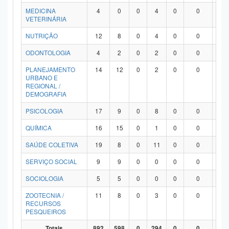
MEDICINA
4
0
0
4
0
0
0
VETERINÁRIA
NUTRIÇÃO
12
8
0
4
0
0
0
ODONTOLOGIA
4
2
0
2
0
0
0
PLANEJAMENTO
14
12
0
2
0
0
0
URBANO E
REGIONAL /
DEMOGRAFIA
PSICOLOGIA
17
9
0
8
0
0
0
QUÍMICA
16
15
0
1
0
0
0
SAÚDE COLETIVA
19
8
0
11
0
0
0
SERVIÇO SOCIAL
9
9
0
0
0
0
0
SOCIOLOGIA
5
5
0
0
0
0
0
ZOOTECNIA /
11
8
0
3
0
0
0
RECURSOS
PESQUEIROS
Totais
892
598
0
294
0
0
0