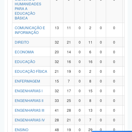
HUMANIDADES
PARA A
EDUCAÇÃO
BÁSICA
COMUNICAÇÃO E
13
11
0
2
0
0
0
INFORMAÇÃO
DIREITO
32
21
0
11
0
0
0
ECONOMIA
20
14
0
6
0
0
0
EDUCAÇÃO
32
16
0
16
0
0
0
EDUCAÇÃO FÍSICA
21
19
0
2
0
0
0
ENFERMAGEM
15
7
0
8
0
0
0
ENGENHARIAS I
32
17
0
15
0
0
0
ENGENHARIAS II
33
25
0
8
0
0
0
ENGENHARIAS III
41
28
0
13
0
0
0
ENGENHARIAS IV
28
21
0
7
0
0
0
ENSINO
48
19
0
29
0
0
0