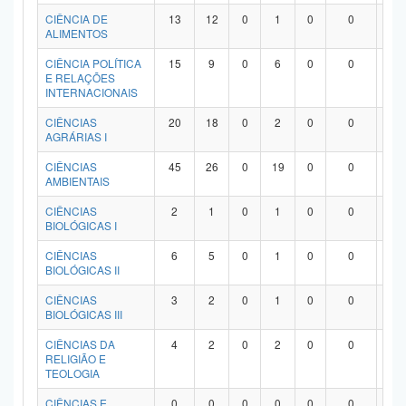
Planalto
CIÊNCIA DE
13
12
0
1
0
0
0
ALIMENTOS
CIÊNCIA POLÍTICA
15
9
0
6
0
0
0
E RELAÇÕES
INTERNACIONAIS
CIÊNCIAS
20
18
0
2
0
0
0
AGRÁRIAS I
CIÊNCIAS
45
26
0
19
0
0
0
AMBIENTAIS
CIÊNCIAS
2
1
0
1
0
0
0
BIOLÓGICAS I
CIÊNCIAS
6
5
0
1
0
0
0
BIOLÓGICAS II
CIÊNCIAS
3
2
0
1
0
0
0
BIOLÓGICAS III
CIÊNCIAS DA
4
2
0
2
0
0
0
RELIGIÃO E
TEOLOGIA
CIÊNCIAS E
0
0
0
0
0
0
0