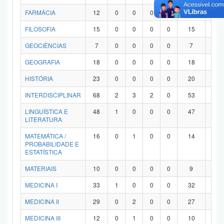
FARMÁCIA
12
0
0
0
0
12
0
FILOSOFIA
15
0
0
0
0
15
0
GEOCIÊNCIAS
7
0
0
0
0
7
0
GEOGRAFIA
18
0
0
0
0
18
0
HISTÓRIA
23
0
0
0
0
20
3
INTERDISCIPLINAR
68
2
3
2
0
53
8
LINGUÍSTICA E
48
1
0
0
0
47
0
LITERATURA
MATEMÁTICA /
16
0
1
0
0
14
1
PROBABILIDADE E
ESTATÍSTICA
MATERIAIS
10
0
0
0
0
9
1
MEDICINA I
33
1
0
0
0
32
0
MEDICINA II
29
0
2
0
0
27
0
MEDICINA III
12
0
1
0
0
10
1