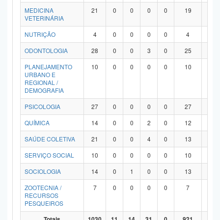
MEDICINA
21
0
0
0
0
19
2
VETERINÁRIA
NUTRIÇÃO
4
0
0
0
0
4
0
ODONTOLOGIA
28
0
0
3
0
25
0
PLANEJAMENTO
10
0
0
0
0
10
0
URBANO E
REGIONAL /
DEMOGRAFIA
PSICOLOGIA
27
0
0
0
0
27
0
QUÍMICA
14
0
0
2
0
12
0
SAÚDE COLETIVA
21
0
0
4
0
13
4
SERVIÇO SOCIAL
10
0
0
0
0
10
0
SOCIOLOGIA
14
0
1
0
0
13
0
ZOOTECNIA /
7
0
0
0
0
7
0
RECURSOS
PESQUEIROS
Totais
1030
11
14
31
0
921
53