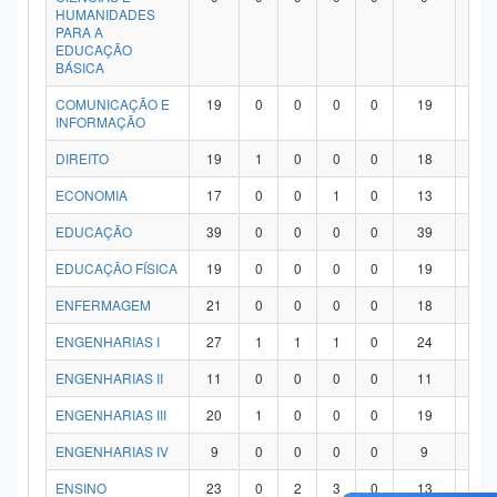
HUMANIDADES
PARA A
EDUCAÇÃO
BÁSICA
COMUNICAÇÃO E
19
0
0
0
0
19
0
INFORMAÇÃO
DIREITO
19
1
0
0
0
18
0
ECONOMIA
17
0
0
1
0
13
3
EDUCAÇÃO
39
0
0
0
0
39
0
EDUCAÇÃO FÍSICA
19
0
0
0
0
19
0
ENFERMAGEM
21
0
0
0
0
18
3
ENGENHARIAS I
27
1
1
1
0
24
0
ENGENHARIAS II
11
0
0
0
0
11
0
ENGENHARIAS III
20
1
0
0
0
19
0
ENGENHARIAS IV
9
0
0
0
0
9
0
ENSINO
23
0
2
3
0
13
5