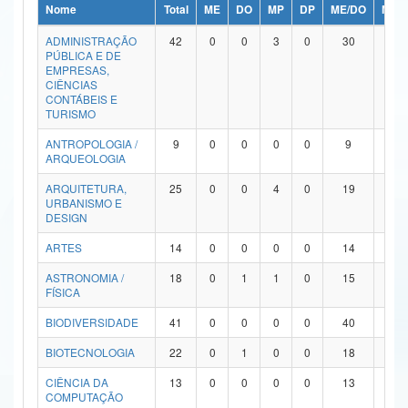
Nome
Total
ME
DO
MP
DP
ME/DO
MP/
Ministério da Ciência, Tecnologia, Inovações e Comunicações
ADMINISTRAÇÃO
42
0
0
3
0
30
9
PÚBLICA E DE
Ministério do Meio Ambiente
EMPRESAS,
CIÊNCIAS
Ministério do Turismo
CONTÁBEIS E
TURISMO
Ministério do Desenvolvimento Regional
ANTROPOLOGIA /
9
0
0
0
0
9
0
ARQUEOLOGIA
Controladoria-Geral da União
ARQUITETURA,
25
0
0
4
0
19
2
URBANISMO E
Ministério da Mulher, da Família e dos Direitos Humanos
DESIGN
Secretaria-Geral
ARTES
14
0
0
0
0
14
0
ASTRONOMIA /
18
0
1
1
0
15
1
Secretaria de Governo
FÍSICA
Gabinete de Segurança Institucional
BIODIVERSIDADE
41
0
0
0
0
40
1
Advocacia-Geral da União
BIOTECNOLOGIA
22
0
1
0
0
18
3
CIÊNCIA DA
13
0
0
0
0
13
0
Banco Central do Brasil
COMPUTAÇÃO