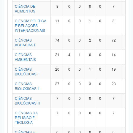
Planalto
CIÊNCIA DE
8
0
0
0
0
7
1
ALIMENTOS
CIÊNCIA POLÍTICA
11
0
0
1
0
8
2
E RELAÇÕES
INTERNACIONAIS
CIÊNCIAS
74
0
0
2
0
72
0
AGRÁRIAS I
CIÊNCIAS
21
4
1
0
0
14
2
AMBIENTAIS
CIÊNCIAS
20
0
0
1
0
19
0
BIOLÓGICAS I
CIÊNCIAS
27
0
0
3
0
23
1
BIOLÓGICAS II
CIÊNCIAS
7
0
0
0
0
7
0
BIOLÓGICAS III
CIÊNCIAS DA
7
0
0
0
0
7
0
RELIGIÃO E
TEOLOGIA
CIÊNCIAS E
0
0
0
0
0
0
0