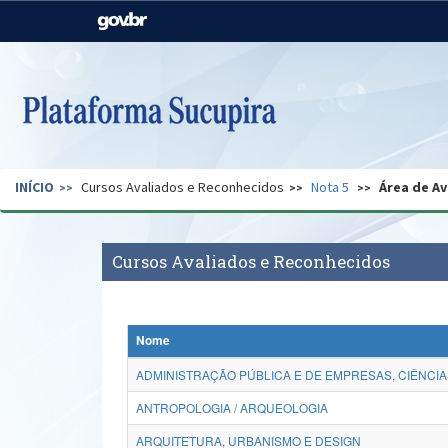
Casa Civil
Ministério da Justiça e
Segurança Pública
Ministério da Agricultura,
Ministério da Educação
Pecuária e Abastecimento
Ministério do Meio Ambiente
Ministério do Turismo
INÍCIO
Cursos Avaliados e Reconhecidos
Nota 5
Área de Av
Secretaria de Governo
Gabinete de Segurança
Institucional
Cursos Avaliados e Reconhecidos
Nome
ADMINISTRAÇÃO PÚBLICA E DE EMPRESAS, CIÊNCIA
ANTROPOLOGIA / ARQUEOLOGIA
ARQUITETURA, URBANISMO E DESIGN