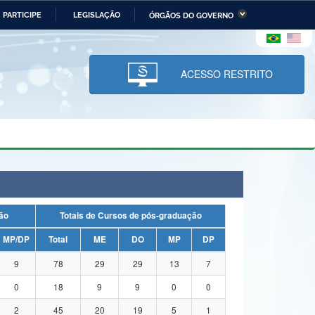
PARTICIPE
LEGISLAÇÃO
ÓRGÃOS DO GOVERNO
stério da Economia
Ministério da Infraestrutura
stério de Minas e Energia
Ministério da Ciência,
Tecnologia, Inovações e
ACESSO RESTRITO
Comunicações
tério da Mulher, da Família
Secretaria-Geral
s Direitos Humanos
lto
uação
Totais de Cursos de pós-graduação
MP/DP
Total
ME
DO
MP
DP
9
78
29
29
13
7
0
18
9
9
0
0
2
45
20
19
5
1