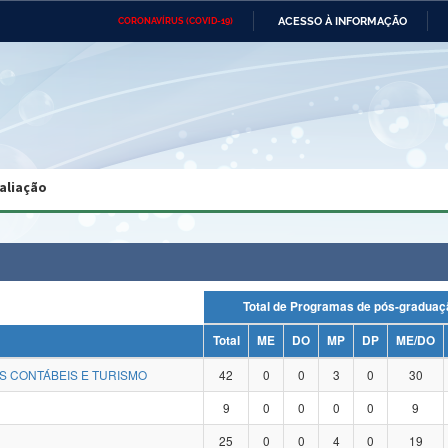
ACESSO À INFORMAÇÃO
CORONAVÍRUS (COVID-19)
Ministério da Defesa
Ministério das Relações
Mini
Exteriores
IR
PARA
O
CONTEÚDO
Ministério da Cidadania
Ministério da Saúde
Mini
Ministério do Desenvolvimento
Controladoria-Geral da União
Minis
Regional
e do
aliação
Advocacia-Geral da União
Banco Central do Brasil
Plana
Total de Programas de pós-grad
Total
ME
DO
MP
DP
ME/DO
S CONTÁBEIS E TURISMO
42
0
0
3
0
30
9
0
0
0
0
9
25
0
0
4
0
19