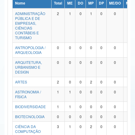
Nome
Total
ME
DO
MP
DP
ME/DO
MP/
Ministério da Ciência, Tecnologia, Inovações e Comunicações
ADMINISTRAÇÃO
2
1
0
1
0
0
0
PÚBLICA E DE
Ministério do Meio Ambiente
EMPRESAS,
CIÊNCIAS
Ministério do Turismo
CONTÁBEIS E
TURISMO
Ministério do Desenvolvimento Regional
ANTROPOLOGIA /
0
0
0
0
0
0
0
ARQUEOLOGIA
Controladoria-Geral da União
ARQUITETURA,
0
0
0
0
0
0
0
URBANISMO E
Ministério da Mulher, da Família e dos Direitos Humanos
DESIGN
Secretaria-Geral
ARTES
2
0
0
2
0
0
0
ASTRONOMIA /
1
1
0
0
0
0
0
Secretaria de Governo
FÍSICA
Gabinete de Segurança Institucional
BIODIVERSIDADE
1
1
0
0
0
0
0
Advocacia-Geral da União
BIOTECNOLOGIA
0
0
0
0
0
0
0
CIÊNCIA DA
3
1
0
2
0
0
0
Banco Central do Brasil
COMPUTAÇÃO