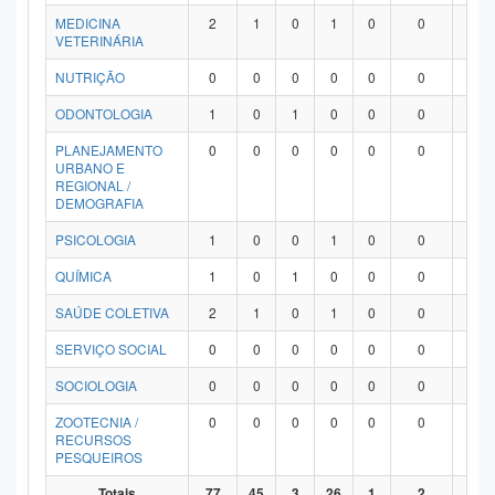
MEDICINA
2
1
0
1
0
0
0
VETERINÁRIA
NUTRIÇÃO
0
0
0
0
0
0
0
ODONTOLOGIA
1
0
1
0
0
0
0
PLANEJAMENTO
0
0
0
0
0
0
0
URBANO E
REGIONAL /
DEMOGRAFIA
PSICOLOGIA
1
0
0
1
0
0
0
QUÍMICA
1
0
1
0
0
0
0
SAÚDE COLETIVA
2
1
0
1
0
0
0
SERVIÇO SOCIAL
0
0
0
0
0
0
0
SOCIOLOGIA
0
0
0
0
0
0
0
ZOOTECNIA /
0
0
0
0
0
0
0
RECURSOS
PESQUEIROS
Totais
77
45
3
26
1
2
0