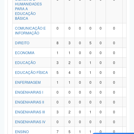
HUMANIDADES
PARA A
EDUCAÇÃO
BÁSICA
COMUNICAÇÃO E
0
0
0
0
0
0
0
INFORMAÇÃO
DIREITO
8
3
0
5
0
0
0
ECONOMIA
1
1
0
0
0
0
0
EDUCAÇÃO
3
2
0
1
0
0
0
EDUCAÇÃO FÍSICA
5
4
0
1
0
0
0
ENFERMAGEM
1
1
0
0
0
0
0
ENGENHARIAS I
0
0
0
0
0
0
0
ENGENHARIAS II
0
0
0
0
0
0
0
ENGENHARIAS III
3
2
0
1
0
0
0
ENGENHARIAS IV
0
0
0
0
0
0
0
ENSINO
7
5
1
1
0
0
0