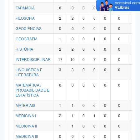
FARMÁCIA
0
0
0
0
0
0
0
FILOSOFIA
2
2
0
0
0
0
0
GEOCIÊNCIAS
0
0
0
0
0
0
0
GEOGRAFIA
1
0
0
1
0
0
0
HISTÓRIA
2
2
0
0
0
0
0
INTERDISCIPLINAR
17
10
0
7
0
0
0
LINGUÍSTICA E
3
3
0
0
0
0
0
LITERATURA
MATEMÁTICA /
0
0
0
0
0
0
0
PROBABILIDADE E
ESTATÍSTICA
MATERIAIS
1
1
0
0
0
0
0
MEDICINA I
2
1
0
1
0
0
0
MEDICINA II
1
1
0
0
0
0
0
MEDICINA III
0
0
0
0
0
0
0