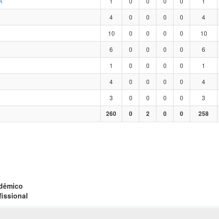
A
1
0
0
0
0
1
4
0
0
0
0
4
10
0
0
0
0
10
6
0
0
0
0
6
1
0
0
0
0
1
4
0
0
0
0
4
3
0
0
0
0
3
260
0
2
0
0
258
adêmico
fissional