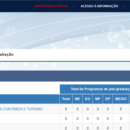
ACESSO À INFORMAÇÃO
CORONAVÍRUS (COVID-19)
Ministério da Defesa
Ministério das Relações
Mini
Exteriores
IR
PARA
O
CONTEÚDO
Ministério da Cidadania
Ministério da Saúde
Mini
Ministério do Desenvolvimento
Controladoria-Geral da União
Minis
Regional
e do
aliação
Advocacia-Geral da União
Banco Central do Brasil
Plana
Total de Programas de pós-gra
Total
ME
DO
MP
DP
ME/DO
S CONTÁBEIS E TURISMO
5
0
0
0
0
5
3
0
0
0
0
3
2
0
0
0
0
2