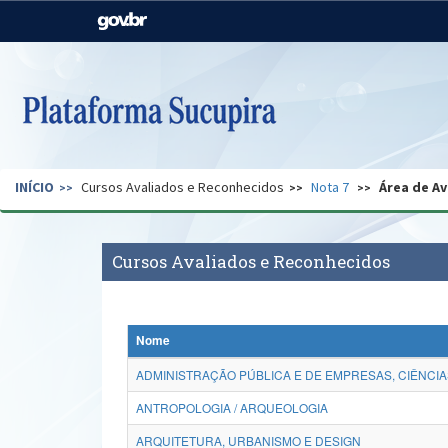
Casa Civil
Ministério da Justiça e
Segurança Pública
Ministério da Agricultura,
Ministério da Educação
Pecuária e Abastecimento
Ministério do Meio Ambiente
Ministério do Turismo
INÍCIO
Cursos Avaliados e Reconhecidos
Nota 7
Área de Av
Secretaria de Governo
Gabinete de Segurança
Institucional
Cursos Avaliados e Reconhecidos
Nome
ADMINISTRAÇÃO PÚBLICA E DE EMPRESAS, CIÊNCIA
ANTROPOLOGIA / ARQUEOLOGIA
ARQUITETURA, URBANISMO E DESIGN