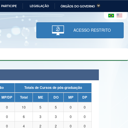
PARTICIPE
LEGISLAÇÃO
ÓRGÃOS DO GOVERNO
stério da Economia
Ministério da Infraestrutura
stério de Minas e Energia
Ministério da Ciência,
Tecnologia, Inovações e
ACESSO RESTRITO
Comunicações
tério da Mulher, da Família
Secretaria-Geral
s Direitos Humanos
lto
duação
Totais de Cursos de pós-graduação
MP/DP
Total
ME
DO
MP
DP
0
10
5
5
0
0
0
6
3
3
0
0
0
4
2
2
0
0