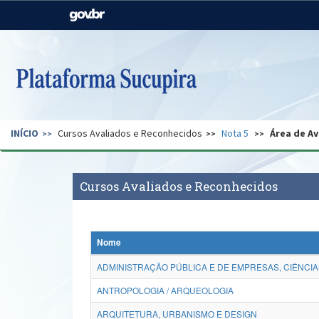
Casa Civil
Ministério da Justiça e
Segurança Pública
Ministério da Agricultura,
Ministério da Educação
Pecuária e Abastecimento
Ministério do Meio Ambiente
Ministério do Turismo
INÍCIO
Cursos Avaliados e Reconhecidos
Nota 5
Área de Av
Secretaria de Governo
Gabinete de Segurança
Institucional
Cursos Avaliados e Reconhecidos
Nome
ADMINISTRAÇÃO PÚBLICA E DE EMPRESAS, CIÊNCIA
ANTROPOLOGIA / ARQUEOLOGIA
ARQUITETURA, URBANISMO E DESIGN