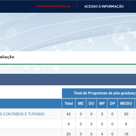
ACESSO À INFORMAÇÃO
CORONAVÍRUS (COVID-19)
Ministério da Defesa
Ministério das Relações
Mini
Exteriores
IR
PARA
O
CONTEÚDO
Ministério da Cidadania
Ministério da Saúde
Mini
Ministério do Desenvolvimento
Controladoria-Geral da União
Minis
Regional
e do
aliação
Advocacia-Geral da União
Banco Central do Brasil
Plana
Total de Programas de pós-grad
Total
ME
DO
MP
DP
ME/DO
S CONTÁBEIS E TURISMO
42
0
0
3
0
30
9
0
0
0
0
9
25
0
0
4
0
19