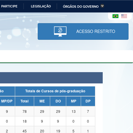
PARTICIPE
LEGISLAÇÃO
ÓRGÃOS DO GOVERNO
stério da Economia
Ministério da Infraestrutura
stério de Minas e Energia
Ministério da Ciência,
Tecnologia, Inovações e
ACESSO RESTRITO
Comunicações
tério da Mulher, da Família
Secretaria-Geral
s Direitos Humanos
lto
uação
Totais de Cursos de pós-graduação
MP/DP
Total
ME
DO
MP
DP
9
78
29
29
13
7
0
18
9
9
0
0
2
45
20
19
5
1