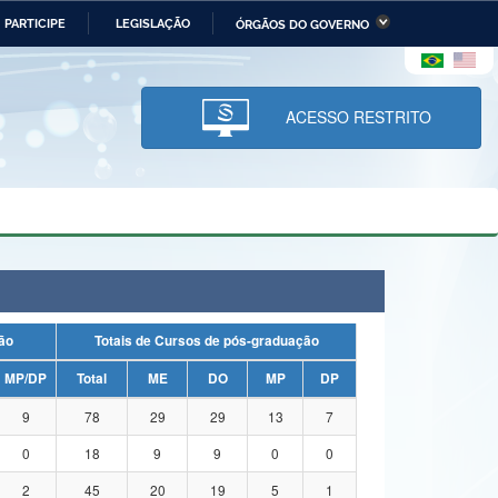
PARTICIPE
LEGISLAÇÃO
ÓRGÃOS DO GOVERNO
stério da Economia
Ministério da Infraestrutura
stério de Minas e Energia
Ministério da Ciência,
Tecnologia, Inovações e
ACESSO RESTRITO
Comunicações
tério da Mulher, da Família
Secretaria-Geral
s Direitos Humanos
lto
uação
Totais de Cursos de pós-graduação
MP/DP
Total
ME
DO
MP
DP
9
78
29
29
13
7
0
18
9
9
0
0
2
45
20
19
5
1