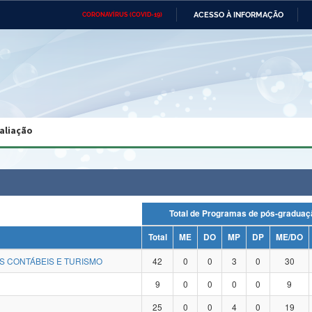
ACESSO À INFORMAÇÃO
CORONAVÍRUS (COVID-19)
Ministério da Defesa
Ministério das Relações
Mini
Exteriores
IR
PARA
O
CONTEÚDO
Ministério da Cidadania
Ministério da Saúde
Mini
Ministério do Desenvolvimento
Controladoria-Geral da União
Minis
Regional
e do
aliação
Advocacia-Geral da União
Banco Central do Brasil
Plana
Total de Programas de pós-grad
Total
ME
DO
MP
DP
ME/DO
S CONTÁBEIS E TURISMO
42
0
0
3
0
30
9
0
0
0
0
9
25
0
0
4
0
19