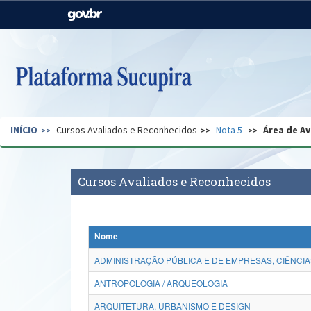
Casa Civil
Ministério da Justiça e
Segurança Pública
Ministério da Agricultura,
Ministério da Educação
Pecuária e Abastecimento
Ministério do Meio Ambiente
Ministério do Turismo
INÍCIO
Cursos Avaliados e Reconhecidos
Nota 5
Área de Av
Secretaria de Governo
Gabinete de Segurança
Institucional
Cursos Avaliados e Reconhecidos
Nome
ADMINISTRAÇÃO PÚBLICA E DE EMPRESAS, CIÊNCIA
ANTROPOLOGIA / ARQUEOLOGIA
ARQUITETURA, URBANISMO E DESIGN