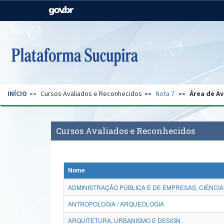
Casa Civil
Ministério da Justiça e
Segurança Pública
Ministério da Agricultura,
Ministério da Educação
Pecuária e Abastecimento
Ministério do Meio Ambiente
Ministério do Turismo
INÍCIO
Cursos Avaliados e Reconhecidos
Nota 7
Área de Av
Secretaria de Governo
Gabinete de Segurança
Institucional
Cursos Avaliados e Reconhecidos
Nome
ADMINISTRAÇÃO PÚBLICA E DE EMPRESAS, CIÊNCIA
ANTROPOLOGIA / ARQUEOLOGIA
ARQUITETURA, URBANISMO E DESIGN