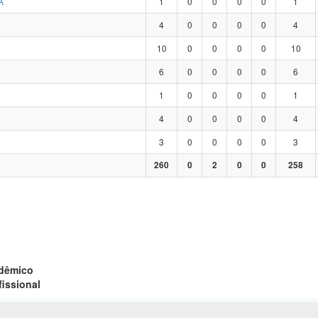
A
1
0
0
0
0
1
4
0
0
0
0
4
10
0
0
0
0
10
6
0
0
0
0
6
1
0
0
0
0
1
4
0
0
0
0
4
3
0
0
0
0
3
260
0
2
0
0
258
adêmico
fissional