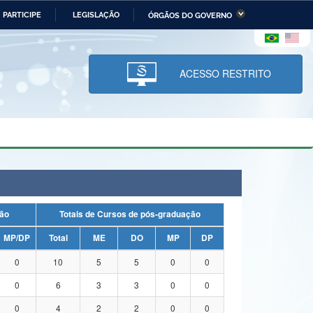
PARTICIPE
LEGISLAÇÃO
ÓRGÃOS DO GOVERNO
stério da Economia
Ministério da Infraestrutura
stério de Minas e Energia
Ministério da Ciência,
Tecnologia, Inovações e
ACESSO RESTRITO
Comunicações
tério da Mulher, da Família
Secretaria-Geral
s Direitos Humanos
lto
duação
Totais de Cursos de pós-graduação
MP/DP
Total
ME
DO
MP
DP
0
10
5
5
0
0
0
6
3
3
0
0
0
4
2
2
0
0