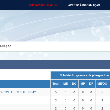
ACESSO À INFORMAÇÃO
CORONAVÍRUS (COVID-19)
Ministério da Defesa
Ministério das Relações
Mini
Exteriores
IR
PARA
O
CONTEÚDO
Ministério da Cidadania
Ministério da Saúde
Mini
Ministério do Desenvolvimento
Controladoria-Geral da União
Minis
Regional
e do
aliação
Advocacia-Geral da União
Banco Central do Brasil
Plana
Total de Programas de pós-gra
Total
ME
DO
MP
DP
ME/DO
S CONTÁBEIS E TURISMO
5
0
0
0
0
5
3
0
0
0
0
3
2
0
0
0
0
2