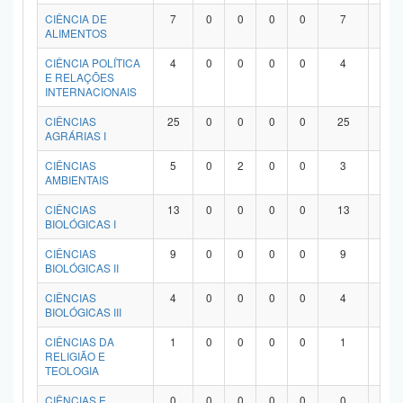
Planalto
CIÊNCIA DE
7
0
0
0
0
7
0
ALIMENTOS
CIÊNCIA POLÍTICA
4
0
0
0
0
4
0
E RELAÇÕES
INTERNACIONAIS
CIÊNCIAS
25
0
0
0
0
25
0
AGRÁRIAS I
CIÊNCIAS
5
0
2
0
0
3
0
AMBIENTAIS
CIÊNCIAS
13
0
0
0
0
13
0
BIOLÓGICAS I
CIÊNCIAS
9
0
0
0
0
9
0
BIOLÓGICAS II
CIÊNCIAS
4
0
0
0
0
4
0
BIOLÓGICAS III
CIÊNCIAS DA
1
0
0
0
0
1
0
RELIGIÃO E
TEOLOGIA
CIÊNCIAS E
0
0
0
0
0
0
0