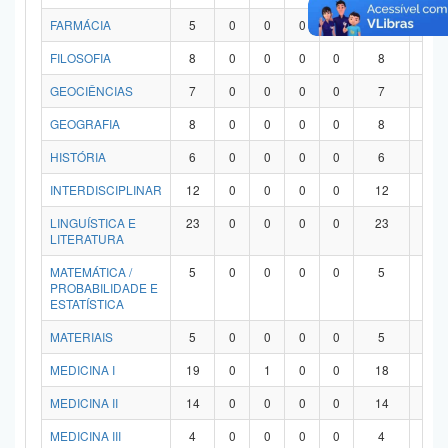
FARMÁCIA
5
0
0
0
0
5
0
FILOSOFIA
8
0
0
0
0
8
0
GEOCIÊNCIAS
7
0
0
0
0
7
0
GEOGRAFIA
8
0
0
0
0
8
0
HISTÓRIA
6
0
0
0
0
6
0
INTERDISCIPLINAR
12
0
0
0
0
12
0
LINGUÍSTICA E
23
0
0
0
0
23
0
LITERATURA
MATEMÁTICA /
5
0
0
0
0
5
0
PROBABILIDADE E
ESTATÍSTICA
MATERIAIS
5
0
0
0
0
5
0
MEDICINA I
19
0
1
0
0
18
0
MEDICINA II
14
0
0
0
0
14
0
MEDICINA III
4
0
0
0
0
4
0