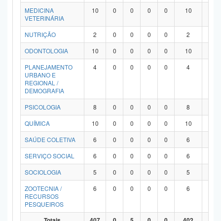
MEDICINA
10
0
0
0
0
10
0
VETERINÁRIA
NUTRIÇÃO
2
0
0
0
0
2
0
ODONTOLOGIA
10
0
0
0
0
10
0
PLANEJAMENTO
4
0
0
0
0
4
0
URBANO E
REGIONAL /
DEMOGRAFIA
PSICOLOGIA
8
0
0
0
0
8
0
QUÍMICA
10
0
0
0
0
10
0
SAÚDE COLETIVA
6
0
0
0
0
6
0
SERVIÇO SOCIAL
6
0
0
0
0
6
0
SOCIOLOGIA
5
0
0
0
0
5
0
ZOOTECNIA /
6
0
0
0
0
6
0
RECURSOS
PESQUEIROS
Totais
407
0
5
0
0
402
0