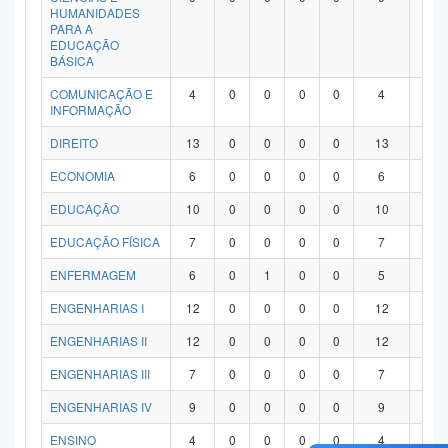
HUMANIDADES
PARA A
EDUCAÇÃO
BÁSICA
COMUNICAÇÃO E
4
0
0
0
0
4
0
INFORMAÇÃO
DIREITO
13
0
0
0
0
13
0
ECONOMIA
6
0
0
0
0
6
0
EDUCAÇÃO
10
0
0
0
0
10
0
EDUCAÇÃO FÍSICA
7
0
0
0
0
7
0
ENFERMAGEM
6
0
1
0
0
5
0
ENGENHARIAS I
12
0
0
0
0
12
0
ENGENHARIAS II
12
0
0
0
0
12
0
ENGENHARIAS III
7
0
0
0
0
7
0
ENGENHARIAS IV
9
0
0
0
0
9
0
ENSINO
4
0
0
0
0
4
0