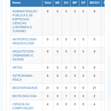
Nome
Total
ME
DO
MP
DP
ME/DO
MP/
Ministério da Ciência, Tecnologia, Inovações e Comunicações
ADMINISTRAÇÃO
9
0
0
0
0
9
0
PÚBLICA E DE
Ministério do Meio Ambiente
EMPRESAS,
CIÊNCIAS
Ministério do Turismo
CONTÁBEIS E
TURISMO
Ministério do Desenvolvimento Regional
ANTROPOLOGIA /
5
0
0
0
0
5
0
ARQUEOLOGIA
Controladoria-Geral da União
ARQUITETURA,
9
0
0
0
0
9
0
URBANISMO E
Ministério da Mulher, da Família e dos Direitos Humanos
DESIGN
Secretaria-Geral
ARTES
9
0
0
0
0
9
0
ASTRONOMIA /
6
0
0
0
0
6
0
Secretaria de Governo
FÍSICA
Gabinete de Segurança Institucional
BIODIVERSIDADE
21
0
0
0
0
21
0
Advocacia-Geral da União
BIOTECNOLOGIA
3
0
1
0
0
2
0
CIÊNCIA DA
4
0
0
0
0
4
0
Banco Central do Brasil
COMPUTAÇÃO