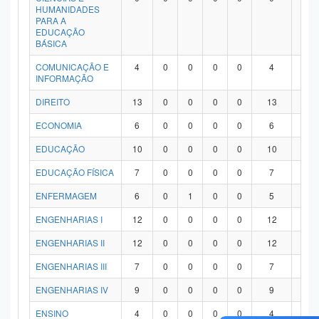
HUMANIDADES
PARA A
EDUCAÇÃO
BÁSICA
COMUNICAÇÃO E
4
0
0
0
0
4
0
INFORMAÇÃO
DIREITO
13
0
0
0
0
13
0
ECONOMIA
6
0
0
0
0
6
0
EDUCAÇÃO
10
0
0
0
0
10
0
EDUCAÇÃO FÍSICA
7
0
0
0
0
7
0
ENFERMAGEM
6
0
1
0
0
5
0
ENGENHARIAS I
12
0
0
0
0
12
0
ENGENHARIAS II
12
0
0
0
0
12
0
ENGENHARIAS III
7
0
0
0
0
7
0
ENGENHARIAS IV
9
0
0
0
0
9
0
ENSINO
4
0
0
0
0
4
0