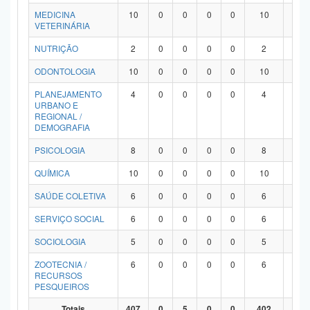
MEDICINA
10
0
0
0
0
10
0
VETERINÁRIA
NUTRIÇÃO
2
0
0
0
0
2
0
ODONTOLOGIA
10
0
0
0
0
10
0
PLANEJAMENTO
4
0
0
0
0
4
0
URBANO E
REGIONAL /
DEMOGRAFIA
PSICOLOGIA
8
0
0
0
0
8
0
QUÍMICA
10
0
0
0
0
10
0
SAÚDE COLETIVA
6
0
0
0
0
6
0
SERVIÇO SOCIAL
6
0
0
0
0
6
0
SOCIOLOGIA
5
0
0
0
0
5
0
ZOOTECNIA /
6
0
0
0
0
6
0
RECURSOS
PESQUEIROS
Totais
407
0
5
0
0
402
0