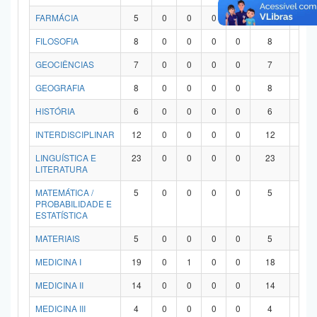
FARMÁCIA
5
0
0
0
0
5
0
FILOSOFIA
8
0
0
0
0
8
0
GEOCIÊNCIAS
7
0
0
0
0
7
0
GEOGRAFIA
8
0
0
0
0
8
0
HISTÓRIA
6
0
0
0
0
6
0
INTERDISCIPLINAR
12
0
0
0
0
12
0
LINGUÍSTICA E
23
0
0
0
0
23
0
LITERATURA
MATEMÁTICA /
5
0
0
0
0
5
0
PROBABILIDADE E
ESTATÍSTICA
MATERIAIS
5
0
0
0
0
5
0
MEDICINA I
19
0
1
0
0
18
0
MEDICINA II
14
0
0
0
0
14
0
MEDICINA III
4
0
0
0
0
4
0