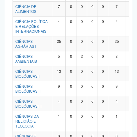
Planalto
CIÊNCIA DE
7
0
0
0
0
7
0
ALIMENTOS
CIÊNCIA POLÍTICA
4
0
0
0
0
4
0
E RELAÇÕES
INTERNACIONAIS
CIÊNCIAS
25
0
0
0
0
25
0
AGRÁRIAS I
CIÊNCIAS
5
0
2
0
0
3
0
AMBIENTAIS
CIÊNCIAS
13
0
0
0
0
13
0
BIOLÓGICAS I
CIÊNCIAS
9
0
0
0
0
9
0
BIOLÓGICAS II
CIÊNCIAS
4
0
0
0
0
4
0
BIOLÓGICAS III
CIÊNCIAS DA
1
0
0
0
0
1
0
RELIGIÃO E
TEOLOGIA
CIÊNCIAS E
0
0
0
0
0
0
0