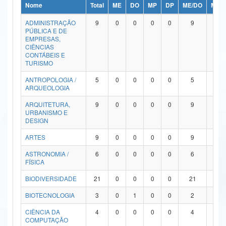
Nome
Total
ME
DO
MP
DP
ME/DO
MP/
Ministério da Ciência, Tecnologia, Inovações e Comunicações
ADMINISTRAÇÃO
9
0
0
0
0
9
0
PÚBLICA E DE
Ministério do Meio Ambiente
EMPRESAS,
CIÊNCIAS
Ministério do Turismo
CONTÁBEIS E
TURISMO
Ministério do Desenvolvimento Regional
ANTROPOLOGIA /
5
0
0
0
0
5
0
ARQUEOLOGIA
Controladoria-Geral da União
ARQUITETURA,
9
0
0
0
0
9
0
URBANISMO E
Ministério da Mulher, da Família e dos Direitos Humanos
DESIGN
Secretaria-Geral
ARTES
9
0
0
0
0
9
0
ASTRONOMIA /
6
0
0
0
0
6
0
Secretaria de Governo
FÍSICA
Gabinete de Segurança Institucional
BIODIVERSIDADE
21
0
0
0
0
21
0
Advocacia-Geral da União
BIOTECNOLOGIA
3
0
1
0
0
2
0
CIÊNCIA DA
4
0
0
0
0
4
0
Banco Central do Brasil
COMPUTAÇÃO