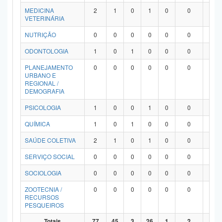
MEDICINA
2
1
0
1
0
0
0
VETERINÁRIA
NUTRIÇÃO
0
0
0
0
0
0
0
ODONTOLOGIA
1
0
1
0
0
0
0
PLANEJAMENTO
0
0
0
0
0
0
0
URBANO E
REGIONAL /
DEMOGRAFIA
PSICOLOGIA
1
0
0
1
0
0
0
QUÍMICA
1
0
1
0
0
0
0
SAÚDE COLETIVA
2
1
0
1
0
0
0
SERVIÇO SOCIAL
0
0
0
0
0
0
0
SOCIOLOGIA
0
0
0
0
0
0
0
ZOOTECNIA /
0
0
0
0
0
0
0
RECURSOS
PESQUEIROS
Totais
77
45
3
26
1
2
0