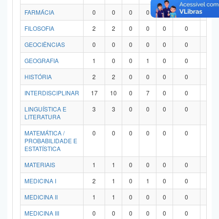
FARMÁCIA
0
0
0
0
0
0
0
FILOSOFIA
2
2
0
0
0
0
0
GEOCIÊNCIAS
0
0
0
0
0
0
0
GEOGRAFIA
1
0
0
1
0
0
0
HISTÓRIA
2
2
0
0
0
0
0
INTERDISCIPLINAR
17
10
0
7
0
0
0
LINGUÍSTICA E
3
3
0
0
0
0
0
LITERATURA
MATEMÁTICA /
0
0
0
0
0
0
0
PROBABILIDADE E
ESTATÍSTICA
MATERIAIS
1
1
0
0
0
0
0
MEDICINA I
2
1
0
1
0
0
0
MEDICINA II
1
1
0
0
0
0
0
MEDICINA III
0
0
0
0
0
0
0