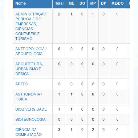
Nome
Total
ME
DO
MP
DP
ME/DO
MP/
Ministério da Ciência, Tecnologia, Inovações e Comunicações
ADMINISTRAÇÃO
2
1
0
1
0
0
0
PÚBLICA E DE
Ministério do Meio Ambiente
EMPRESAS,
CIÊNCIAS
Ministério do Turismo
CONTÁBEIS E
TURISMO
Ministério do Desenvolvimento Regional
ANTROPOLOGIA /
0
0
0
0
0
0
0
ARQUEOLOGIA
Controladoria-Geral da União
ARQUITETURA,
0
0
0
0
0
0
0
URBANISMO E
Ministério da Mulher, da Família e dos Direitos Humanos
DESIGN
Secretaria-Geral
ARTES
2
0
0
2
0
0
0
ASTRONOMIA /
1
1
0
0
0
0
0
Secretaria de Governo
FÍSICA
Gabinete de Segurança Institucional
BIODIVERSIDADE
1
1
0
0
0
0
0
Advocacia-Geral da União
BIOTECNOLOGIA
0
0
0
0
0
0
0
CIÊNCIA DA
3
1
0
2
0
0
0
Banco Central do Brasil
COMPUTAÇÃO