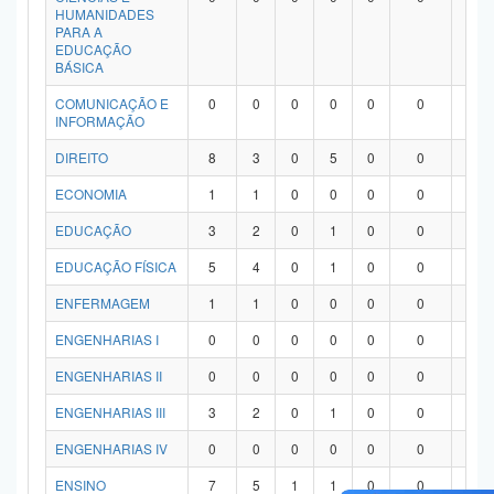
HUMANIDADES
PARA A
EDUCAÇÃO
BÁSICA
COMUNICAÇÃO E
0
0
0
0
0
0
0
INFORMAÇÃO
DIREITO
8
3
0
5
0
0
0
ECONOMIA
1
1
0
0
0
0
0
EDUCAÇÃO
3
2
0
1
0
0
0
EDUCAÇÃO FÍSICA
5
4
0
1
0
0
0
ENFERMAGEM
1
1
0
0
0
0
0
ENGENHARIAS I
0
0
0
0
0
0
0
ENGENHARIAS II
0
0
0
0
0
0
0
ENGENHARIAS III
3
2
0
1
0
0
0
ENGENHARIAS IV
0
0
0
0
0
0
0
ENSINO
7
5
1
1
0
0
0