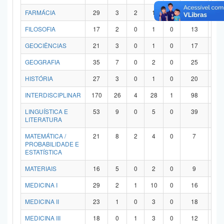
FARMÁCIA
29
3
2
1
0
21
2
FILOSOFIA
17
2
0
1
0
13
1
GEOCIÊNCIAS
21
3
0
1
0
17
0
GEOGRAFIA
35
7
0
2
0
25
1
HISTÓRIA
27
3
0
1
0
20
3
INTERDISCIPLINAR
170
26
4
28
1
98
1
LINGUÍSTICA E
53
9
0
5
0
39
0
LITERATURA
MATEMÁTICA /
21
8
2
4
0
7
0
PROBABILIDADE E
ESTATÍSTICA
MATERIAIS
16
5
0
2
0
9
0
MEDICINA I
29
2
1
10
0
16
0
MEDICINA II
23
1
0
3
0
18
1
MEDICINA III
18
0
1
3
0
12
2