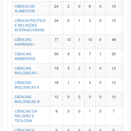
Planalto
CIÊNCIA DE
24
2
0
6
0
15
1
ALIMENTOS
CIÊNCIA POLÍTICA
24
0
1
3
0
15
5
E RELAÇÕES
INTERNACIONAIS
CIÊNCIAS
77
13
1
10
0
49
4
AGRÁRIAS I
CIÊNCIAS
56
9
3
7
1
35
1
AMBIENTAIS
CIÊNCIAS
19
3
2
1
0
13
0
BIOLÓGICAS I
CIÊNCIAS
18
1
1
3
0
13
0
BIOLÓGICAS II
CIÊNCIAS
12
0
0
0
0
12
0
BIOLÓGICAS III
CIÊNCIAS DA
9
0
0
1
0
7
1
RELIGIÃO E
TEOLOGIA
CIÊNCIAS E
0
0
0
0
0
0
0