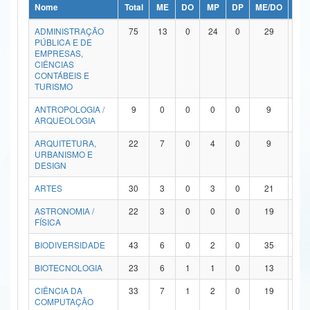
Nome
Total
ME
DO
MP
DP
ME/DO
MP/
Ministério da Ciência, Tecnologia, Inovações e Comunicações
ADMINISTRAÇÃO
75
13
0
24
0
29
9
PÚBLICA E DE
Ministério do Meio Ambiente
EMPRESAS,
CIÊNCIAS
Ministério do Turismo
CONTÁBEIS E
TURISMO
Ministério do Desenvolvimento Regional
ANTROPOLOGIA /
9
0
0
0
0
9
0
ARQUEOLOGIA
Controladoria-Geral da União
ARQUITETURA,
22
7
0
4
0
9
2
URBANISMO E
Ministério da Mulher, da Família e dos Direitos Humanos
DESIGN
Secretaria-Geral
ARTES
30
3
0
3
0
21
3
ASTRONOMIA /
22
3
0
0
0
19
0
Secretaria de Governo
FÍSICA
Gabinete de Segurança Institucional
BIODIVERSIDADE
43
6
0
2
0
35
0
Advocacia-Geral da União
BIOTECNOLOGIA
23
6
1
1
0
13
2
CIÊNCIA DA
33
7
1
2
0
19
4
Banco Central do Brasil
COMPUTAÇÃO