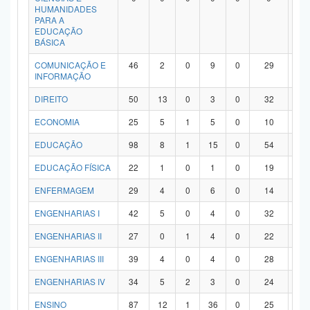
HUMANIDADES
PARA A
EDUCAÇÃO
BÁSICA
COMUNICAÇÃO E
46
2
0
9
0
29
6
INFORMAÇÃO
DIREITO
50
13
0
3
0
32
2
ECONOMIA
25
5
1
5
0
10
4
EDUCAÇÃO
98
8
1
15
0
54
2
EDUCAÇÃO FÍSICA
22
1
0
1
0
19
1
ENFERMAGEM
29
4
0
6
0
14
5
ENGENHARIAS I
42
5
0
4
0
32
1
ENGENHARIAS II
27
0
1
4
0
22
0
ENGENHARIAS III
39
4
0
4
0
28
3
ENGENHARIAS IV
34
5
2
3
0
24
0
ENSINO
87
12
1
36
0
25
1