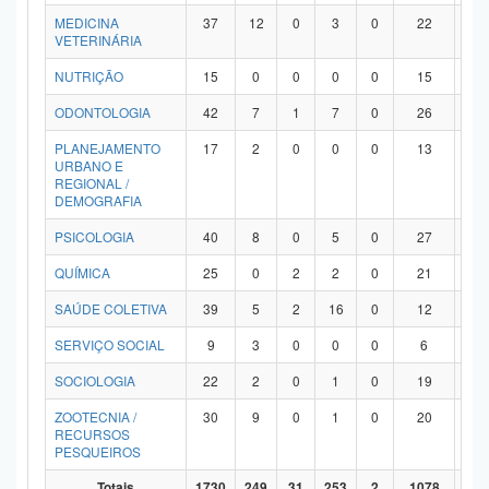
MEDICINA
37
12
0
3
0
22
0
VETERINÁRIA
NUTRIÇÃO
15
0
0
0
0
15
0
ODONTOLOGIA
42
7
1
7
0
26
1
PLANEJAMENTO
17
2
0
0
0
13
2
URBANO E
REGIONAL /
DEMOGRAFIA
PSICOLOGIA
40
8
0
5
0
27
0
QUÍMICA
25
0
2
2
0
21
0
SAÚDE COLETIVA
39
5
2
16
0
12
4
SERVIÇO SOCIAL
9
3
0
0
0
6
0
SOCIOLOGIA
22
2
0
1
0
19
0
ZOOTECNIA /
30
9
0
1
0
20
0
RECURSOS
PESQUEIROS
Totais
1730
249
31
253
2
1078
11