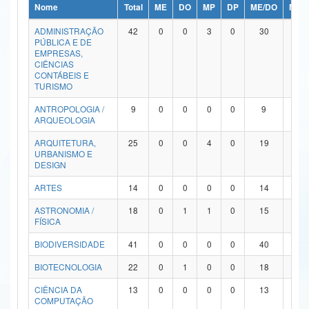
Nome
Total
ME
DO
MP
DP
ME/DO
MP/
Ministério da Ciência, Tecnologia, Inovações e Comunicações
ADMINISTRAÇÃO
42
0
0
3
0
30
9
PÚBLICA E DE
Ministério do Meio Ambiente
EMPRESAS,
CIÊNCIAS
Ministério do Turismo
CONTÁBEIS E
TURISMO
Ministério do Desenvolvimento Regional
ANTROPOLOGIA /
9
0
0
0
0
9
0
ARQUEOLOGIA
Controladoria-Geral da União
ARQUITETURA,
25
0
0
4
0
19
2
URBANISMO E
Ministério da Mulher, da Família e dos Direitos Humanos
DESIGN
Secretaria-Geral
ARTES
14
0
0
0
0
14
0
ASTRONOMIA /
18
0
1
1
0
15
1
Secretaria de Governo
FÍSICA
Gabinete de Segurança Institucional
BIODIVERSIDADE
41
0
0
0
0
40
1
Advocacia-Geral da União
BIOTECNOLOGIA
22
0
1
0
0
18
3
CIÊNCIA DA
13
0
0
0
0
13
0
Banco Central do Brasil
COMPUTAÇÃO