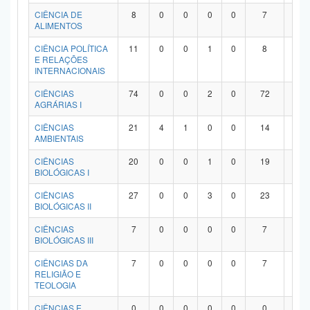
Planalto
CIÊNCIA DE
8
0
0
0
0
7
1
ALIMENTOS
CIÊNCIA POLÍTICA
11
0
0
1
0
8
2
E RELAÇÕES
INTERNACIONAIS
CIÊNCIAS
74
0
0
2
0
72
0
AGRÁRIAS I
CIÊNCIAS
21
4
1
0
0
14
2
AMBIENTAIS
CIÊNCIAS
20
0
0
1
0
19
0
BIOLÓGICAS I
CIÊNCIAS
27
0
0
3
0
23
1
BIOLÓGICAS II
CIÊNCIAS
7
0
0
0
0
7
0
BIOLÓGICAS III
CIÊNCIAS DA
7
0
0
0
0
7
0
RELIGIÃO E
TEOLOGIA
CIÊNCIAS E
0
0
0
0
0
0
0