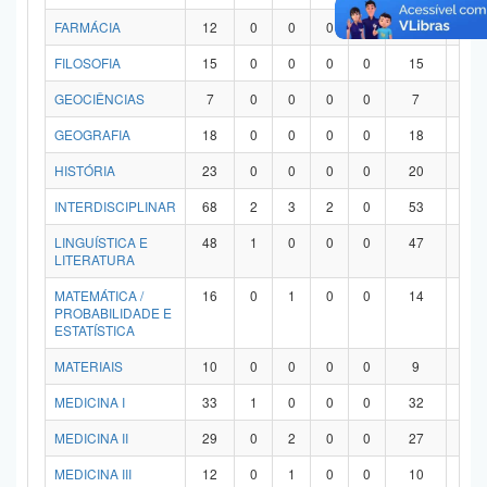
FARMÁCIA
12
0
0
0
0
12
0
FILOSOFIA
15
0
0
0
0
15
0
GEOCIÊNCIAS
7
0
0
0
0
7
0
GEOGRAFIA
18
0
0
0
0
18
0
HISTÓRIA
23
0
0
0
0
20
3
INTERDISCIPLINAR
68
2
3
2
0
53
8
LINGUÍSTICA E
48
1
0
0
0
47
0
LITERATURA
MATEMÁTICA /
16
0
1
0
0
14
1
PROBABILIDADE E
ESTATÍSTICA
MATERIAIS
10
0
0
0
0
9
1
MEDICINA I
33
1
0
0
0
32
0
MEDICINA II
29
0
2
0
0
27
0
MEDICINA III
12
0
1
0
0
10
1