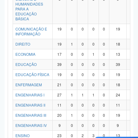
HUMANIDADES
PARA A
EDUCAÇÃO
BÁSICA
COMUNICAÇÃO E
19
0
0
0
0
19
0
INFORMAÇÃO
DIREITO
19
1
0
0
0
18
0
ECONOMIA
17
0
0
1
0
13
3
EDUCAÇÃO
39
0
0
0
0
39
0
EDUCAÇÃO FÍSICA
19
0
0
0
0
19
0
ENFERMAGEM
21
0
0
0
0
18
3
ENGENHARIAS I
27
1
1
1
0
24
0
ENGENHARIAS II
11
0
0
0
0
11
0
ENGENHARIAS III
20
1
0
0
0
19
0
ENGENHARIAS IV
9
0
0
0
0
9
0
ENSINO
23
0
2
3
0
13
5