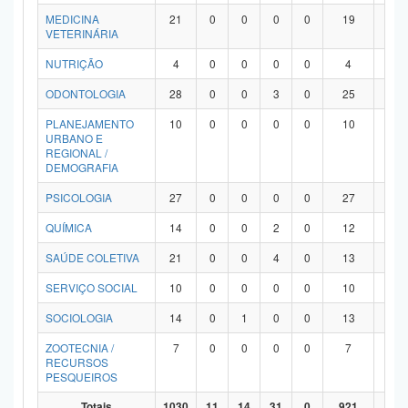
MEDICINA
21
0
0
0
0
19
2
VETERINÁRIA
NUTRIÇÃO
4
0
0
0
0
4
0
ODONTOLOGIA
28
0
0
3
0
25
0
PLANEJAMENTO
10
0
0
0
0
10
0
URBANO E
REGIONAL /
DEMOGRAFIA
PSICOLOGIA
27
0
0
0
0
27
0
QUÍMICA
14
0
0
2
0
12
0
SAÚDE COLETIVA
21
0
0
4
0
13
4
SERVIÇO SOCIAL
10
0
0
0
0
10
0
SOCIOLOGIA
14
0
1
0
0
13
0
ZOOTECNIA /
7
0
0
0
0
7
0
RECURSOS
PESQUEIROS
Totais
1030
11
14
31
0
921
53