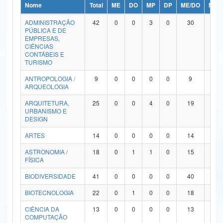
Nome
Total
ME
DO
MP
DP
ME/DO
MP/
Ministério da Ciência, Tecnologia, Inovações e Comunicações
ADMINISTRAÇÃO
42
0
0
3
0
30
9
PÚBLICA E DE
Ministério do Meio Ambiente
EMPRESAS,
CIÊNCIAS
Ministério do Turismo
CONTÁBEIS E
TURISMO
Ministério do Desenvolvimento Regional
ANTROPOLOGIA /
9
0
0
0
0
9
0
ARQUEOLOGIA
Controladoria-Geral da União
ARQUITETURA,
25
0
0
4
0
19
2
URBANISMO E
Ministério da Mulher, da Família e dos Direitos Humanos
DESIGN
Secretaria-Geral
ARTES
14
0
0
0
0
14
0
ASTRONOMIA /
18
0
1
1
0
15
1
Secretaria de Governo
FÍSICA
Gabinete de Segurança Institucional
BIODIVERSIDADE
41
0
0
0
0
40
1
Advocacia-Geral da União
BIOTECNOLOGIA
22
0
1
0
0
18
3
CIÊNCIA DA
13
0
0
0
0
13
0
Banco Central do Brasil
COMPUTAÇÃO