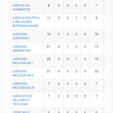
Planalto
CIÊNCIA DE
8
0
0
0
0
7
1
ALIMENTOS
CIÊNCIA POLÍTICA
11
0
0
1
0
8
2
E RELAÇÕES
INTERNACIONAIS
CIÊNCIAS
74
0
0
2
0
72
0
AGRÁRIAS I
CIÊNCIAS
21
4
1
0
0
14
2
AMBIENTAIS
CIÊNCIAS
20
0
0
1
0
19
0
BIOLÓGICAS I
CIÊNCIAS
27
0
0
3
0
23
1
BIOLÓGICAS II
CIÊNCIAS
7
0
0
0
0
7
0
BIOLÓGICAS III
CIÊNCIAS DA
7
0
0
0
0
7
0
RELIGIÃO E
TEOLOGIA
CIÊNCIAS E
0
0
0
0
0
0
0