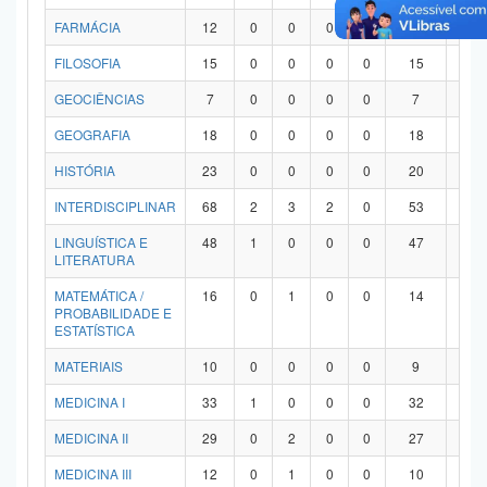
FARMÁCIA
12
0
0
0
0
12
0
FILOSOFIA
15
0
0
0
0
15
0
GEOCIÊNCIAS
7
0
0
0
0
7
0
GEOGRAFIA
18
0
0
0
0
18
0
HISTÓRIA
23
0
0
0
0
20
3
INTERDISCIPLINAR
68
2
3
2
0
53
8
LINGUÍSTICA E
48
1
0
0
0
47
0
LITERATURA
MATEMÁTICA /
16
0
1
0
0
14
1
PROBABILIDADE E
ESTATÍSTICA
MATERIAIS
10
0
0
0
0
9
1
MEDICINA I
33
1
0
0
0
32
0
MEDICINA II
29
0
2
0
0
27
0
MEDICINA III
12
0
1
0
0
10
1