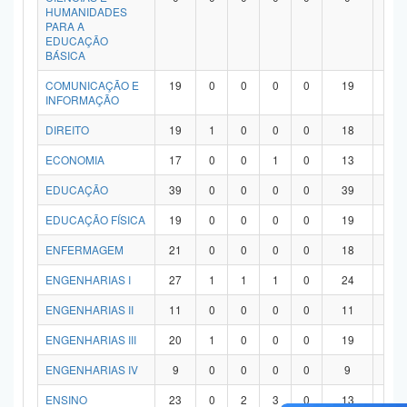
HUMANIDADES
PARA A
EDUCAÇÃO
BÁSICA
COMUNICAÇÃO E
19
0
0
0
0
19
0
INFORMAÇÃO
DIREITO
19
1
0
0
0
18
0
ECONOMIA
17
0
0
1
0
13
3
EDUCAÇÃO
39
0
0
0
0
39
0
EDUCAÇÃO FÍSICA
19
0
0
0
0
19
0
ENFERMAGEM
21
0
0
0
0
18
3
ENGENHARIAS I
27
1
1
1
0
24
0
ENGENHARIAS II
11
0
0
0
0
11
0
ENGENHARIAS III
20
1
0
0
0
19
0
ENGENHARIAS IV
9
0
0
0
0
9
0
ENSINO
23
0
2
3
0
13
5