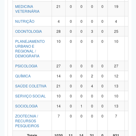
MEDICINA
21
0
0
0
0
19
2
VETERINÁRIA
NUTRIÇÃO
4
0
0
0
0
4
0
ODONTOLOGIA
28
0
0
3
0
25
0
PLANEJAMENTO
10
0
0
0
0
10
0
URBANO E
REGIONAL /
DEMOGRAFIA
PSICOLOGIA
27
0
0
0
0
27
0
QUÍMICA
14
0
0
2
0
12
0
SAÚDE COLETIVA
21
0
0
4
0
13
4
SERVIÇO SOCIAL
10
0
0
0
0
10
0
SOCIOLOGIA
14
0
1
0
0
13
0
ZOOTECNIA /
7
0
0
0
0
7
0
RECURSOS
PESQUEIROS
Totais
1030
11
14
31
0
921
53