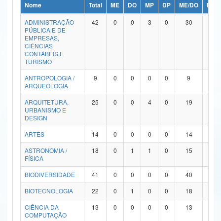
Nome
Total
ME
DO
MP
DP
ME/DO
MP/
Ministério da Ciência, Tecnologia, Inovações e Comunicações
ADMINISTRAÇÃO
42
0
0
3
0
30
9
PÚBLICA E DE
Ministério do Meio Ambiente
EMPRESAS,
CIÊNCIAS
Ministério do Turismo
CONTÁBEIS E
TURISMO
Ministério do Desenvolvimento Regional
ANTROPOLOGIA /
9
0
0
0
0
9
0
ARQUEOLOGIA
Controladoria-Geral da União
ARQUITETURA,
25
0
0
4
0
19
2
URBANISMO E
Ministério da Mulher, da Família e dos Direitos Humanos
DESIGN
Secretaria-Geral
ARTES
14
0
0
0
0
14
0
ASTRONOMIA /
18
0
1
1
0
15
1
Secretaria de Governo
FÍSICA
Gabinete de Segurança Institucional
BIODIVERSIDADE
41
0
0
0
0
40
1
Advocacia-Geral da União
BIOTECNOLOGIA
22
0
1
0
0
18
3
CIÊNCIA DA
13
0
0
0
0
13
0
Banco Central do Brasil
COMPUTAÇÃO