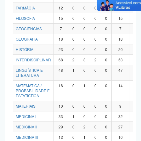
FARMÁCIA
12
0
0
0
0
12
0
FILOSOFIA
15
0
0
0
0
15
0
GEOCIÊNCIAS
7
0
0
0
0
7
0
GEOGRAFIA
18
0
0
0
0
18
0
HISTÓRIA
23
0
0
0
0
20
3
INTERDISCIPLINAR
68
2
3
2
0
53
8
LINGUÍSTICA E
48
1
0
0
0
47
0
LITERATURA
MATEMÁTICA /
16
0
1
0
0
14
1
PROBABILIDADE E
ESTATÍSTICA
MATERIAIS
10
0
0
0
0
9
1
MEDICINA I
33
1
0
0
0
32
0
MEDICINA II
29
0
2
0
0
27
0
MEDICINA III
12
0
1
0
0
10
1