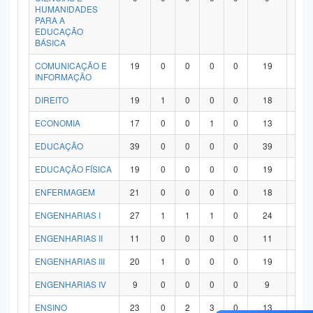
HUMANIDADES
PARA A
EDUCAÇÃO
BÁSICA
COMUNICAÇÃO E
19
0
0
0
0
19
0
INFORMAÇÃO
DIREITO
19
1
0
0
0
18
0
ECONOMIA
17
0
0
1
0
13
3
EDUCAÇÃO
39
0
0
0
0
39
0
EDUCAÇÃO FÍSICA
19
0
0
0
0
19
0
ENFERMAGEM
21
0
0
0
0
18
3
ENGENHARIAS I
27
1
1
1
0
24
0
ENGENHARIAS II
11
0
0
0
0
11
0
ENGENHARIAS III
20
1
0
0
0
19
0
ENGENHARIAS IV
9
0
0
0
0
9
0
ENSINO
23
0
2
3
0
13
5