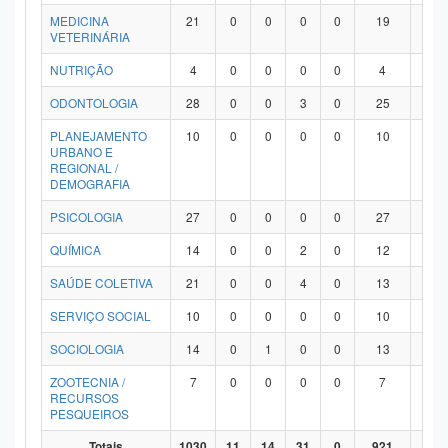
MEDICINA
21
0
0
0
0
19
2
VETERINÁRIA
NUTRIÇÃO
4
0
0
0
0
4
0
ODONTOLOGIA
28
0
0
3
0
25
0
PLANEJAMENTO
10
0
0
0
0
10
0
URBANO E
REGIONAL /
DEMOGRAFIA
PSICOLOGIA
27
0
0
0
0
27
0
QUÍMICA
14
0
0
2
0
12
0
SAÚDE COLETIVA
21
0
0
4
0
13
4
SERVIÇO SOCIAL
10
0
0
0
0
10
0
SOCIOLOGIA
14
0
1
0
0
13
0
ZOOTECNIA /
7
0
0
0
0
7
0
RECURSOS
PESQUEIROS
Totais
1030
11
14
31
0
921
53