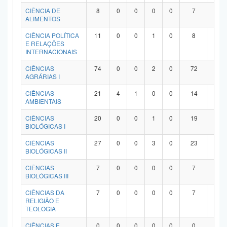
Planalto
CIÊNCIA DE
8
0
0
0
0
7
1
ALIMENTOS
CIÊNCIA POLÍTICA
11
0
0
1
0
8
2
E RELAÇÕES
INTERNACIONAIS
CIÊNCIAS
74
0
0
2
0
72
0
AGRÁRIAS I
CIÊNCIAS
21
4
1
0
0
14
2
AMBIENTAIS
CIÊNCIAS
20
0
0
1
0
19
0
BIOLÓGICAS I
CIÊNCIAS
27
0
0
3
0
23
1
BIOLÓGICAS II
CIÊNCIAS
7
0
0
0
0
7
0
BIOLÓGICAS III
CIÊNCIAS DA
7
0
0
0
0
7
0
RELIGIÃO E
TEOLOGIA
CIÊNCIAS E
0
0
0
0
0
0
0