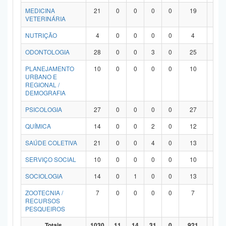
MEDICINA
21
0
0
0
0
19
2
VETERINÁRIA
NUTRIÇÃO
4
0
0
0
0
4
0
ODONTOLOGIA
28
0
0
3
0
25
0
PLANEJAMENTO
10
0
0
0
0
10
0
URBANO E
REGIONAL /
DEMOGRAFIA
PSICOLOGIA
27
0
0
0
0
27
0
QUÍMICA
14
0
0
2
0
12
0
SAÚDE COLETIVA
21
0
0
4
0
13
4
SERVIÇO SOCIAL
10
0
0
0
0
10
0
SOCIOLOGIA
14
0
1
0
0
13
0
ZOOTECNIA /
7
0
0
0
0
7
0
RECURSOS
PESQUEIROS
Totais
1030
11
14
31
0
921
53