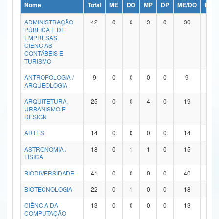
Nome
Total
ME
DO
MP
DP
ME/DO
MP/
Ministério da Ciência, Tecnologia, Inovações e Comunicações
ADMINISTRAÇÃO
42
0
0
3
0
30
9
PÚBLICA E DE
Ministério do Meio Ambiente
EMPRESAS,
CIÊNCIAS
Ministério do Turismo
CONTÁBEIS E
TURISMO
Ministério do Desenvolvimento Regional
ANTROPOLOGIA /
9
0
0
0
0
9
0
ARQUEOLOGIA
Controladoria-Geral da União
ARQUITETURA,
25
0
0
4
0
19
2
URBANISMO E
Ministério da Mulher, da Família e dos Direitos Humanos
DESIGN
Secretaria-Geral
ARTES
14
0
0
0
0
14
0
ASTRONOMIA /
18
0
1
1
0
15
1
Secretaria de Governo
FÍSICA
Gabinete de Segurança Institucional
BIODIVERSIDADE
41
0
0
0
0
40
1
Advocacia-Geral da União
BIOTECNOLOGIA
22
0
1
0
0
18
3
CIÊNCIA DA
13
0
0
0
0
13
0
Banco Central do Brasil
COMPUTAÇÃO