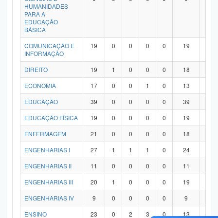
HUMANIDADES
PARA A
EDUCAÇÃO
BÁSICA
COMUNICAÇÃO E
19
0
0
0
0
19
0
INFORMAÇÃO
DIREITO
19
1
0
0
0
18
0
ECONOMIA
17
0
0
1
0
13
3
EDUCAÇÃO
39
0
0
0
0
39
0
EDUCAÇÃO FÍSICA
19
0
0
0
0
19
0
ENFERMAGEM
21
0
0
0
0
18
3
ENGENHARIAS I
27
1
1
1
0
24
0
ENGENHARIAS II
11
0
0
0
0
11
0
ENGENHARIAS III
20
1
0
0
0
19
0
ENGENHARIAS IV
9
0
0
0
0
9
0
ENSINO
23
0
2
3
0
13
5