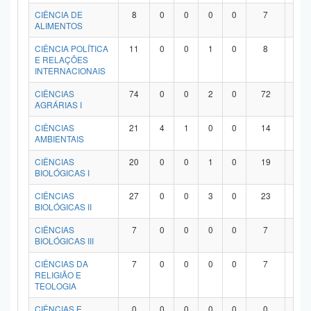
Planalto
CIÊNCIA DE
8
0
0
0
0
7
1
ALIMENTOS
CIÊNCIA POLÍTICA
11
0
0
1
0
8
2
E RELAÇÕES
INTERNACIONAIS
CIÊNCIAS
74
0
0
2
0
72
0
AGRÁRIAS I
CIÊNCIAS
21
4
1
0
0
14
2
AMBIENTAIS
CIÊNCIAS
20
0
0
1
0
19
0
BIOLÓGICAS I
CIÊNCIAS
27
0
0
3
0
23
1
BIOLÓGICAS II
CIÊNCIAS
7
0
0
0
0
7
0
BIOLÓGICAS III
CIÊNCIAS DA
7
0
0
0
0
7
0
RELIGIÃO E
TEOLOGIA
CIÊNCIAS E
0
0
0
0
0
0
0