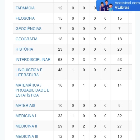
FARMÁCIA
12
0
0
0
0
12
0
FILOSOFIA
15
0
0
0
0
15
0
GEOCIÊNCIAS
7
0
0
0
0
7
0
GEOGRAFIA
18
0
0
0
0
18
0
HISTÓRIA
23
0
0
0
0
20
3
INTERDISCIPLINAR
68
2
3
2
0
53
8
LINGUÍSTICA E
48
1
0
0
0
47
0
LITERATURA
MATEMÁTICA /
16
0
1
0
0
14
1
PROBABILIDADE E
ESTATÍSTICA
MATERIAIS
10
0
0
0
0
9
1
MEDICINA I
33
1
0
0
0
32
0
MEDICINA II
29
0
2
0
0
27
0
MEDICINA III
12
0
1
0
0
10
1