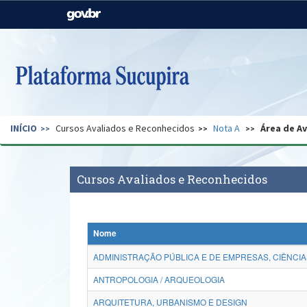
Casa Civil
Ministério da Justiça e
Segurança Pública
Ministério da Agricultura,
Ministério da Educação
Pecuária e Abastecimento
Ministério do Meio Ambiente
Ministério do Turismo
INÍCIO
Cursos Avaliados e Reconhecidos
Nota A
Área de A
Secretaria de Governo
Gabinete de Segurança
Institucional
Cursos Avaliados e Reconhecidos
Nome
ADMINISTRAÇÃO PÚBLICA E DE EMPRESAS, CIÊNCIA
ANTROPOLOGIA / ARQUEOLOGIA
ARQUITETURA, URBANISMO E DESIGN