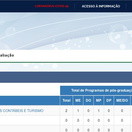
ACESSO À INFORMAÇÃO
CORONAVÍRUS (COVID-19)
Ministério da Defesa
Ministério das Relações
Mini
Exteriores
IR
PARA
O
CONTEÚDO
Ministério da Cidadania
Ministério da Saúde
Mini
Ministério do Desenvolvimento
Controladoria-Geral da União
Minis
Regional
e do
valiação
Advocacia-Geral da União
Banco Central do Brasil
Plana
Total de Programas de pós-grad
Total
ME
DO
MP
DP
ME/DO
S CONTÁBEIS E TURISMO
2
1
0
1
0
0
0
0
0
0
0
0
0
0
0
0
0
0