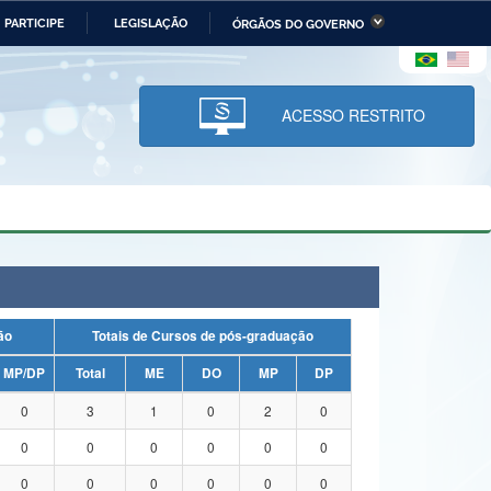
PARTICIPE
LEGISLAÇÃO
ÓRGÃOS DO GOVERNO
stério da Economia
Ministério da Infraestrutura
stério de Minas e Energia
Ministério da Ciência,
Tecnologia, Inovações e
ACESSO RESTRITO
Comunicações
tério da Mulher, da Família
Secretaria-Geral
s Direitos Humanos
lto
uação
Totais de Cursos de pós-graduação
MP/DP
Total
ME
DO
MP
DP
0
3
1
0
2
0
0
0
0
0
0
0
0
0
0
0
0
0