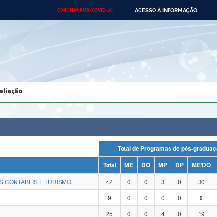
ACESSO À INFORMAÇÃO
CORONAVÍRUS (COVID-19)
Ministério da Defesa
Ministério das Relações
Mini
Exteriores
IR
PARA
O
CONTEÚDO
Ministério da Cidadania
Ministério da Saúde
Mini
Ministério do Desenvolvimento
Controladoria-Geral da União
Minis
Regional
e do
aliação
Advocacia-Geral da União
Banco Central do Brasil
Plana
Total de Programas de pós-grad
Total
ME
DO
MP
DP
ME/DO
S CONTÁBEIS E TURISMO
42
0
0
3
0
30
9
0
0
0
0
9
25
0
0
4
0
19