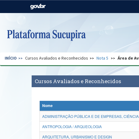
Casa Civil
Ministério da Justiça e
Segurança Pública
Ministério da Agricultura,
Ministério da Educação
Pecuária e Abastecimento
Ministério do Meio Ambiente
Ministério do Turismo
INÍCIO
Cursos Avaliados e Reconhecidos
Nota 5
Área de Av
Secretaria de Governo
Gabinete de Segurança
Institucional
Cursos Avaliados e Reconhecidos
Nome
ADMINISTRAÇÃO PÚBLICA E DE EMPRESAS, CIÊNCIA
ANTROPOLOGIA / ARQUEOLOGIA
ARQUITETURA, URBANISMO E DESIGN