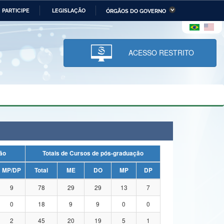
PARTICIPE
LEGISLAÇÃO
ÓRGÃOS DO GOVERNO
stério da Economia
Ministério da Infraestrutura
stério de Minas e Energia
Ministério da Ciência,
Tecnologia, Inovações e
ACESSO RESTRITO
Comunicações
tério da Mulher, da Família
Secretaria-Geral
s Direitos Humanos
lto
uação
Totais de Cursos de pós-graduação
MP/DP
Total
ME
DO
MP
DP
9
78
29
29
13
7
0
18
9
9
0
0
2
45
20
19
5
1